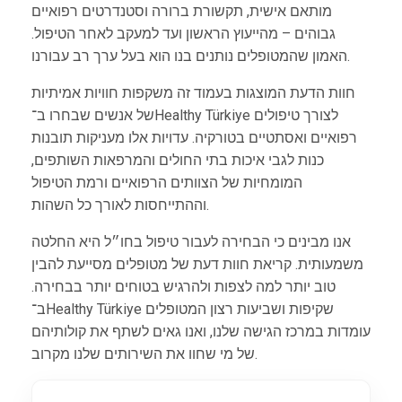
מותאם אישית, תקשורת ברורה וסטנדרטים רפואיים
גבוהים – מהייעוץ הראשון ועד למעקב לאחר הטיפול.
האמון שהמטופלים נותנים בנו הוא בעל ערך רב עבורנו.
חוות הדעת המוצגות בעמוד זה משקפות חוויות אמיתיות
של אנשים שבחרו ב־Healthy Türkiye לצורך טיפולים
רפואיים ואסתטיים בטורקיה. עדויות אלו מעניקות תובנות
כנות לגבי איכות בתי החולים והמרפאות השותפים,
המומחיות של הצוותים הרפואיים ורמת הטיפול
וההתייחסות לאורך כל השהות.
אנו מבינים כי הבחירה לעבור טיפול בחו״ל היא החלטה
משמעותית. קריאת חוות דעת של מטופלים מסייעת להבין
טוב יותר למה לצפות ולהרגיש בטוחים יותר בבחירה.
ב־Healthy Türkiye שקיפות ושביעות רצון המטופלים
עומדות במרכז הגישה שלנו, ואנו גאים לשתף את קולותיהם
של מי שחוו את השירותים שלנו מקרוב.