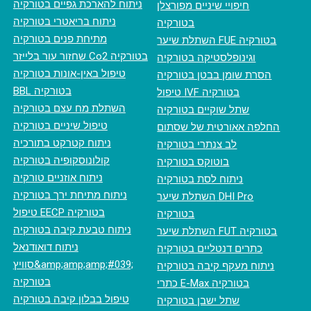
ניתוח להארכת גפיים בטורקיה
חיפויי שיניים מפורצלן
ניתוח בריאטרי בטורקיה
בטורקיה
מתיחת פנים בטורקיה
השתלת שיער FUE בטורקיה
‏שחזור עור בלייזר Co2 בטורקיה
וגינופלסטיקה בטורקיה
טיפול באין-אונות בטורקיה
הסרת שומן בבטן בטורקיה
BBL בטורקיה
טיפול IVF בטורקיה
השתלת מח עצם בטורקיה
שתל שוקיים בטורקיה
טיפול שיניים בטורקיה
החלפה אאורטית של שסתום
ניתוח קטרקט בתורכיה
לב צנתרי בטורקיה
קולונוסקופיה בטורקיה
בוטוקס בטורקיה
ניתוח אוזניים טורקיה
ניתוח לסת בטורקיה
ניתוח מתיחת ירך בטורקיה
השתלת שיער DHI Pro
טיפול EECP בטורקיה
בטורקיה
ניתוח טבעת קיבה בטורקיה
השתלת שיער FUT בטורקיה
ניתוח דואודנאל
כתרים דנטליים בטורקיה
סוויץ&amp;amp;amp;#039;
ניתוח מעקף קיבה בטורקיה
בטורקיה
כתרי E-Max בטורקיה
טיפול בבלון קיבה בטורקיה
שתל ישבן בטורקיה