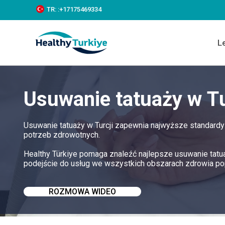
S
TR:
:+‪17175469334‬
k
i
p
L
t
o
c
o
n
Usuwanie tatuaży w Tu
t
e
n
t
Usuwanie tatuaży w Turcji zapewnia najwyższe standardy
potrzeb zdrowotnych.
Healthy Türkiye pomaga znaleźć najlepsze usuwanie tatu
podejście do usług we wszystkich obszarach zdrowia po
ROZMOWA WIDEO