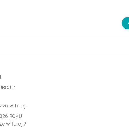
I
URCJI?
żu w Turcji
026 ROKU
ze w Turcji?