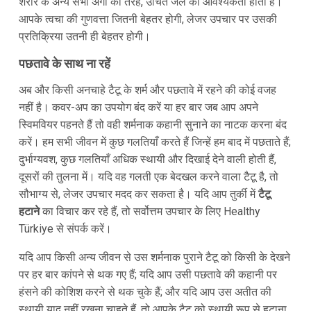
शरीर के अन्य सभी अंगों की तरह, उचित जल की आवश्यकता होती है।
आपके त्वचा की गुणवत्ता जितनी बेहतर होगी, लेजर उपचार पर उसकी
प्रतिक्रिया उतनी ही बेहतर होगी।
पछतावे के साथ ना रहें
अब और किसी अनचाहे टैटू के शर्म और पछतावे में रहने की कोई वजह
नहीं है। कवर-अप का उपयोग बंद करें या हर बार जब आप अपने
स्विमवियर पहनते हैं तो वही शर्मनाक कहानी सुनाने का नाटक करना बंद
करें। हम सभी जीवन में कुछ गलतियाँ करते हैं जिन्हें हम बाद में पछताते हैं;
दुर्भाग्यवश, कुछ गलतियाँ अधिक स्थायी और दिखाई देने वाली होती हैं,
दूसरों की तुलना में। यदि वह गलती एक बेदखल करने वाला टैटू है, तो
सौभाग्य से, लेजर उपचार मदद कर सकता है। यदि आप तुर्की में
टैटू
हटाने
का विचार कर रहे हैं, तो सर्वोत्तम उपचार के लिए Healthy
Türkiye से संपर्क करें।
यदि आप किसी अन्य जीवन से उस शर्मनाक पुराने टैटू को किसी के देखने
पर हर बार कांपने से थक गए हैं; यदि आप उसी पछतावे की कहानी पर
हंसने की कोशिश करने से थक चुके हैं; और यदि आप उस अतीत की
स्थायी याद नहीं रखना चाहते हैं, तो आपके टैटू को स्थायी रूप से हटाना