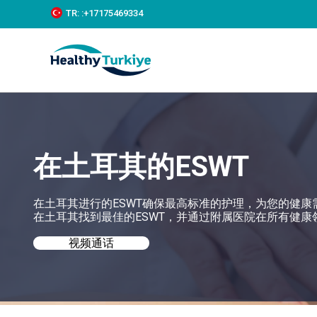
S
TR:
:+‪17175469334‬
k
i
p
t
o
c
o
n
t
e
在土耳其的ESWT
n
t
在土耳其进行的ESWT确保最高标准的护理，为您的健康需求提
在土耳其找到最佳的ESWT，并通过附属医院在所有健康
视频通话