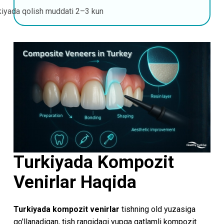
kiyada qolish muddati
2–3 kun
Turkiyada Kompozit
Venirlar Haqida
Turkiyada kompozit venirlar
tishning old yuzasiga
qo'llanadigan, tish rangidagi yupqa qatlamli kompozit