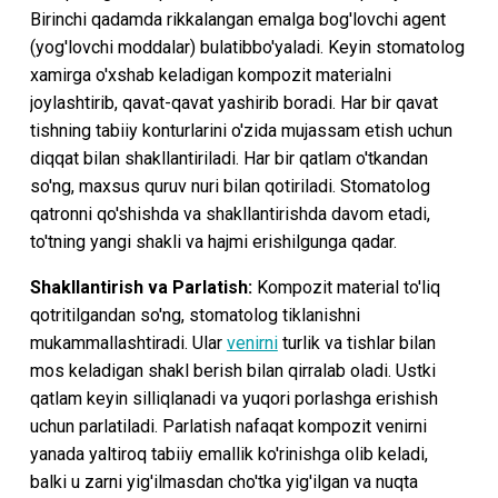
Birinchi qadamda rikkalangan emalga bog'lovchi agent
(yog'lovchi moddalar) bulatibbo'yaladi. Keyin stomatolog
xamirga o'xshab keladigan kompozit materialni
joylashtirib, qavat-qavat yashirib boradi. Har bir qavat
tishning tabiiy konturlarini o'zida mujassam etish uchun
diqqat bilan shakllantiriladi. Har bir qatlam o'tkandan
so'ng, maxsus quruv nuri bilan qotiriladi. Stomatolog
qatronni qo'shishda va shakllantirishda davom etadi,
to'tning yangi shakli va hajmi erishilgunga qadar.
Shakllantirish va Parlatish:
Kompozit material to'liq
qotritilgandan so'ng, stomatolog tiklanishni
mukammallashtiradi. Ular
venirni
turlik va tishlar bilan
mos keladigan shakl berish bilan qirralab oladi. Ustki
qatlam keyin silliqlanadi va yuqori porlashga erishish
uchun parlatiladi. Parlatish nafaqat kompozit venirni
yanada yaltiroq tabiiy emallik ko'rinishga olib keladi,
balki u zarni yig'ilmasdan cho'tka yig'ilgan va nuqta