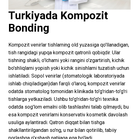
Turkiyada Kompozit
Bonding
Kompozit venirlar tishlarning old yuzasiga qo'llanadigan,
tish rangidagi yupqa kompozit qatronli qobiqdir. Ular
tishning shakli, o'lchami yoki rangini o'zgartirish, kichik
bo'shliqlarni yopish yoki kichik sinishlarni tuzatish uchun
ishlatiladi. Sopol venirlar (stomatologik laboratoriyada
ishlab chiqiladigan)dan farqli o'laroq, kompozit venirlar
odatda stomatolog tomonidan klinikada to'g'ridan-to'g'ri
tishlarga yetkaziladi. Ushbu to'g'ridan-to'g'ri texnika
odatda sog'lom emalni olib tashlashni talab qilmaydi, bu
esa kompozit venirlarni konservativ kosmetik davolash
usuliga aylantiradi. Qatron diqqat bilan tishga
shakllantirilgandan so'ng, u nur bilan qotirilib, tabiiy
porlashga o'xshash natijaga ega bo'ladi.