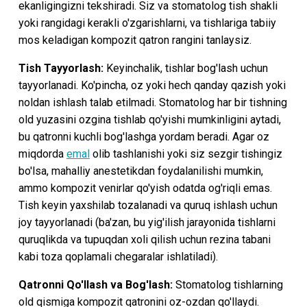
ekanligingizni tekshiradi. Siz va stomatolog tish shakli
yoki rangidagi kerakli o'zgarishlarni, va tishlariga tabiiy
mos keladigan kompozit qatron rangini tanlaysiz.
Tish Tayyorlash:
Keyinchalik, tishlar bog'lash uchun
tayyorlanadi. Ko'pincha, oz yoki hech qanday qazish yoki
noldan ishlash talab etilmadi. Stomatolog har bir tishning
old yuzasini ozgina tishlab qo'yishi mumkinligini aytadi,
bu qatronni kuchli bog'lashga yordam beradi. Agar oz
miqdorda
emal
olib tashlanishi yoki siz sezgir tishingiz
bo'lsa, mahalliy anestetikdan foydalanilishi mumkin,
ammo kompozit venirlar qo'yish odatda og'riqli emas.
Tish keyin yaxshilab tozalanadi va quruq ishlash uchun
joy tayyorlanadi (ba'zan, bu yig'ilish jarayonida tishlarni
quruqlikda va tupuqdan xoli qilish uchun rezina tabani
kabi toza qoplamali chegaralar ishlatiladi).
Qatronni Qo'llash va Bog'lash:
Stomatolog tishlarning
old qismiga kompozit qatronini oz-ozdan qo'llaydi.