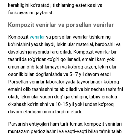
kerakligini ko'rsatadi, tishlarning estetikasi va
funksiyasini qaytarish.
Kompozit venirlar va porsellan venirlar
Kompozit
venirlar
va porsellan venirlar tishlarning
ko'rinishini yaxshilaydi, lekin ular material, bardoshli va
davolash jarayonida farq qiladi. Kompozit venirlar bir
tashrifda to‘g‘ridan-to‘g‘ri qo‘llanadi, emalni kam yoki
umuman olib tashlamaydi va ko‘proq arzon, lekin ular
osonlik bilan dogʻlanishda va 5–7 yil davom etadi.
Porsellan venirlar laboratoriyada tayyorlanadi, ko‘proq
emalni olib tashlashni talab qiladi va bir nechta tashrifni
oladi, lekin ular yuqori dog' qarshiligini, tabiiy emalga
o'xshash ko'rinishni va 10-15 yil yoki undan ko'proq
davom etadigan umrni taqdim etadi.
Parvarish ehtiyojlari ham turli-tuman: kompozit venirlari
muntazam pardozlashni va vaqti-vaqti bilan ta'mir talab