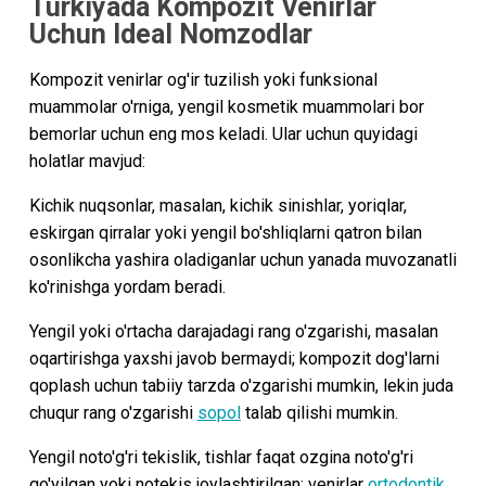
Turkiyada Kompozit Venirlar
Uchun Ideal Nomzodlar
Kompozit venirlar og'ir tuzilish yoki funksional
muammolar o'rniga, yengil kosmetik muammolari bor
bemorlar uchun eng mos keladi. Ular uchun quyidagi
holatlar mavjud:
Kichik nuqsonlar, masalan, kichik sinishlar, yoriqlar,
eskirgan qirralar yoki yengil bo'shliqlarni qatron bilan
osonlikcha yashira oladiganlar uchun yanada muvozanatli
ko'rinishga yordam beradi.
Yengil yoki o'rtacha darajadagi rang o'zgarishi, masalan
oqartirishga yaxshi javob bermaydi; kompozit dog'larni
qoplash uchun tabiiy tarzda o'zgarishi mumkin, lekin juda
chuqur rang o'zgarishi
sopol
talab qilishi mumkin.
Yengil noto'g'ri tekislik, tishlar faqat ozgina noto'g'ri
qo'yilgan yoki notekis joylashtirilgan; venirlar
ortodontik