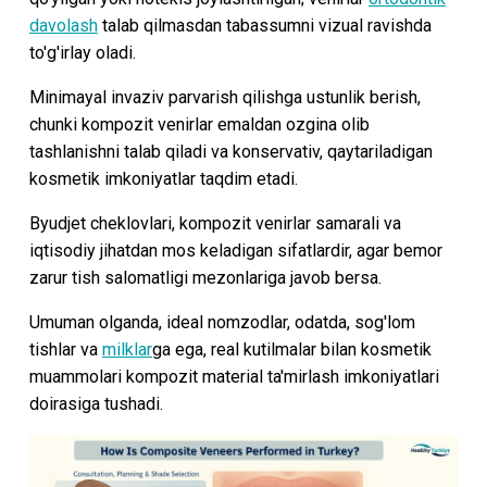
davolash
talab qilmasdan tabassumni vizual ravishda
to'g'irlay oladi.
Minimayal invaziv parvarish qilishga ustunlik berish,
chunki kompozit venirlar emaldan ozgina olib
tashlanishni talab qiladi va konservativ, qaytariladigan
kosmetik imkoniyatlar taqdim etadi.
Byudjet cheklovlari, kompozit venirlar samarali va
iqtisodiy jihatdan mos keladigan sifatlardir, agar bemor
zarur tish salomatligi mezonlariga javob bersa.
Umuman olganda, ideal nomzodlar, odatda, sog'lom
tishlar va
milklar
ga ega, real kutilmalar bilan kosmetik
muammolari kompozit material ta'mirlash imkoniyatlari
doirasiga tushadi.