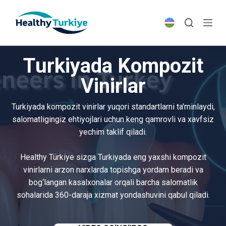
S
k
i
p
Turkiyada Kompozit
t
o
Vinirlar
c
o
Turkiyada kompozit vinirlar yuqori standartlarni ta'minlaydi,
n
salomatligingiz ehtiyojlari uchun keng qamrovli va xavfsiz
t
yechim taklif qiladi.
e
n
Healthy Türkiye sizga Turkiyada eng yaxshi kompozit
t
vinirlarni arzon narxlarda topishga yordam beradi va
bog‘langan kasalxonalar orqali barcha salomatlik
sohalarida 360-daraja xizmat yondashuvini qabul qiladi.