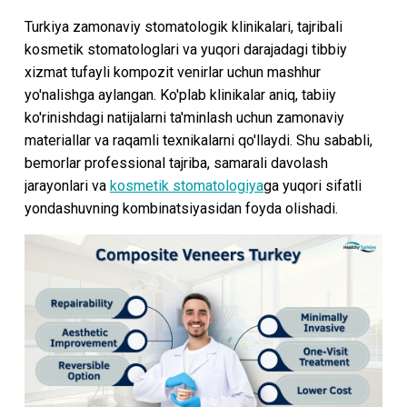
Turkiya zamonaviy stomatologik klinikalari, tajribali
kosmetik stomatologlari va yuqori darajadagi tibbiy
xizmat tufayli kompozit venirlar uchun mashhur
yo'nalishga aylangan. Ko'plab klinikalar aniq, tabiiy
ko'rinishdagi natijalarni ta'minlash uchun zamonaviy
materiallar va raqamli texnikalarni qo'llaydi. Shu sababli,
bemorlar professional tajriba, samarali davolash
jarayonlari va
kosmetik stomatologiya
ga yuqori sifatli
yondashuvning kombinatsiyasidan foyda olishadi.