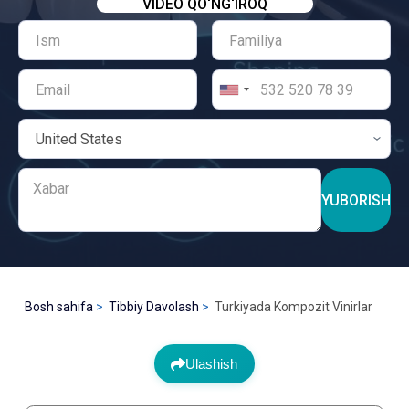
VIDEO QO‘NG‘IROQ
YUBORISH
Bosh sahifa
Tibbiy Davolash
Turkiyada Kompozit Vinirlar
Ulashish