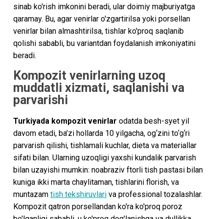
sinab ko'rish imkonini beradi, ular doimiy majburiyatga
qaramay. Bu, agar venirlar o'zgartirilsa yoki porsellan
venirlar bilan almashtirilsa, tishlar ko'proq saqlanib
qolishi sababli, bu variantdan foydalanish imkoniyatini
beradi.
Kompozit venirlarning uzoq
muddatli xizmati, saqlanishi va
parvarishi
Turkiyada kompozit venirlar
odatda besh-syet yil
davom etadi, ba’zi hollarda 10 yilgacha, og‘zini to‘g‘ri
parvarish qilishi, tishlamali kuchlar, dieta va materiallar
sifati bilan. Ularning uzoqligi yaxshi kundalik parvarish
bilan uzayishi mumkin: noabraziv ftorli tish pastasi bilan
kuniga ikki marta chaylitaman, tishlarini florish, va
muntazam
tish tekshiruvlari
va professional tozalashlar.
Kompozit qatron porsellandan ko'ra ko'proq poroz
bo'lganligi sababli, u ko'proq dog'lanishga va dullikka