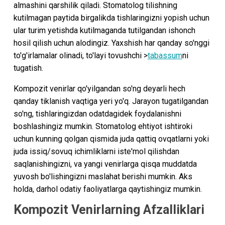
almashini qarshilik qiladi. Stomatolog tilishning
kutilmagan paytida birgalikda tishlaringizni yopish uchun
ular turim yetishda kutilmaganda tutilgandan ishonch
hosil qilish uchun alodingiz. Yaxshish har qanday so'nggi
to'g'irlamalar olinadi, to'layi tovushchi >
tabassum
ni
tugatish.
Kompozit venirlar qo'yilgandan so'ng deyarli hech
qanday tiklanish vaqtiga yeri yo'q. Jarayon tugatilgandan
so'ng, tishlaringizdan odatdagidek foydalanishni
boshlashingiz mumkin. Stomatolog ehtiyot ishtiroki
uchun kunning qolgan qismida juda qattiq ovqatlarni yoki
juda issiq/sovuq ichimliklarni iste'mol qilishdan
saqlanishingizni, va yangi venirlarga qisqa muddatda
yuvosh bo'lishingizni maslahat berishi mumkin. Aks
holda, darhol odatiy faoliyatlarga qaytishingiz mumkin.
Kompozit Venirlarning Afzalliklari