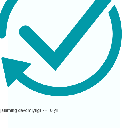
ijalarning davomiyligi
7–10 yil