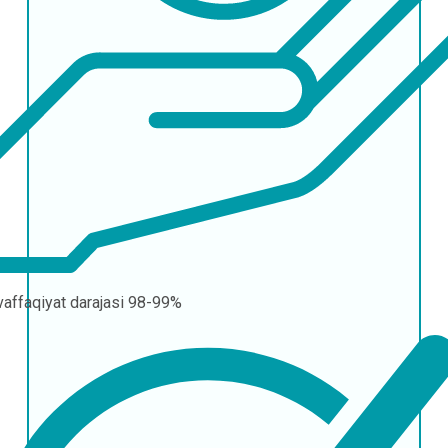
affaqiyat darajasi
98-99%