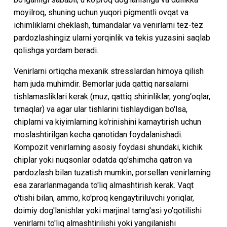
moyilroq, shuning uchun yuqori pigmentli ovqat va
ichimliklarni cheklash, tumandalar va venirlarni tez-tez
pardozlashingiz ularni yorqinlik va tekis yuzasini saqlab
qolishga yordam beradi.
Venirlarni ortiqcha mexanik stresslardan himoya qilish
ham juda muhimdir. Bemorlar juda qattiq narsalarni
tishlamasliklari kerak (muz, qattiq shirinliklar, yong‘oqlar,
tırnaqlar) va agar ular tishlarini tishlaydigan bo'lsa,
chiplarni va kiyimlarning ko'rinishini kamaytirish uchun
moslashtirilgan kecha qanotidan foydalanishadi.
Kompozit venirlarning asosiy foydasi shundaki, kichik
chiplar yoki nuqsonlar odatda qo'shimcha qatron va
pardozlash bilan tuzatish mumkin, porsellan venirlarning
esa zararlanmaganda to'liq almashtirish kerak. Vaqt
o'tishi bilan, ammo, ko'proq kengaytiriluvchi yoriqlar,
doimiy dog'lanishlar yoki marjinal tamg'asi yo'qotilishi
venirlarni to'liq almashtirilishi yoki yangilanishi