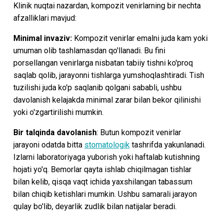
Klinik nuqtai nazardan, kompozit venirlarning bir nechta
afzalliklari mavjud:
Minimal invaziv:
Kompozit venirlar emalni juda kam yoki
umuman olib tashlamasdan qo'llanadi. Bu fini
porsellangan venirlarga nisbatan tabiiy tishni ko'proq
saqlab qolib, jarayonni tishlarga yumshoqlashtiradi. Tish
tuzilishi juda ko'p saqlanib qolgani sababli, ushbu
davolanish kelajakda minimal zarar bilan bekor qilinishi
yoki o'zgartirilishi mumkin.
Bir talqinda davolanish
: Butun kompozit venirlar
jarayoni odatda bitta
stomatologik
tashrifda yakunlanadi.
Izlarni laboratoriyaga yuborish yoki haftalab kutishning
hojati yo'q. Bemorlar qayta ishlab chiqilmagan tishlar
bilan kelib, qisqa vaqt ichida yaxshilangan tabassum
bilan chiqib ketishlari mumkin. Ushbu samarali jarayon
qulay bo'lib, deyarlik zudlik bilan natijalar beradi.