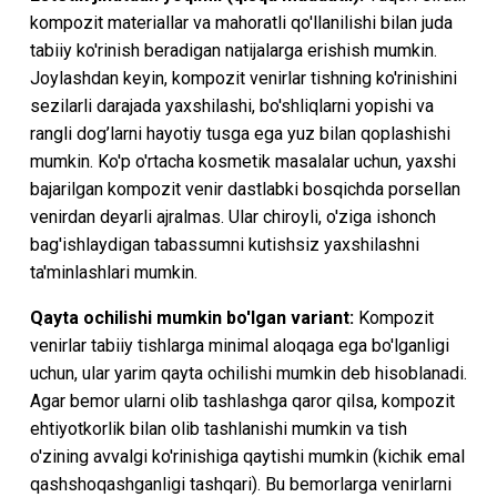
kompozit materiallar va mahoratli qo'llanilishi bilan juda
tabiiy ko'rinish beradigan natijalarga erishish mumkin.
Joylashdan keyin, kompozit venirlar tishning ko'rinishini
sezilarli darajada yaxshilashi, bo'shliqlarni yopishi va
rangli dog’larni hayotiy tusga ega yuz bilan qoplashishi
mumkin. Ko'p o'rtacha kosmetik masalalar uchun, yaxshi
bajarilgan kompozit venir dastlabki bosqichda porsellan
venirdan deyarli ajralmas. Ular chiroyli, o'ziga ishonch
bag'ishlaydigan tabassumni kutishsiz yaxshilashni
ta'minlashlari mumkin.
Qayta ochilishi mumkin bo'lgan variant:
Kompozit
venirlar tabiiy tishlarga minimal aloqaga ega bo'lganligi
uchun, ular yarim qayta ochilishi mumkin deb hisoblanadi.
Agar bemor ularni olib tashlashga qaror qilsa, kompozit
ehtiyotkorlik bilan olib tashlanishi mumkin va tish
o'zining avvalgi ko'rinishiga qaytishi mumkin (kichik emal
qashshoqashganligi tashqari). Bu bemorlarga venirlarni