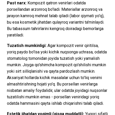
Past narx:
Kompozit qatron venirlari odatda
porsellandan arzonroq bo'ladi. Materiallar arzonroq va
jarayon kamroq mehnat talab qiladi (labor qiymati yo'q),
bu esa kosmetik jihatdan qulayroq variantni ta'minlaydi.
Bu tabassum tahrirlarini kengroq doiradagi bemorlarga
yaratiladi.
Tuzatish mumkinligi:
Agar kompozit venir qiritilsa,
yoriq paydo bo'lsa yoki kichik nuqsonga uchrasa, odatda
stomatolog tomonidan joyida tuzatish yoki yamalish
mumkin. Joyga qo'shimcha kompozit qo'shilishi mumkin
yoki sirt silliqlanishi va qayta pardozlash mumkin.
Aksariyat hollarda kichik masalalar uchun to'liq venirni
almashtirishning hojati yo'q. Bu porsellan venirlarga
nisbatan amaliy foydalidir, ular odatda joyidagi nuqsonlar
tuzatilishi mumkin emas - porsellan veniridagi yoriq
odatda hammasini qayta ishlab chiqarishni talab qiladi.
Estetik jihatdan yoqimli (qisqa muddatli):
Yuqori sifatli