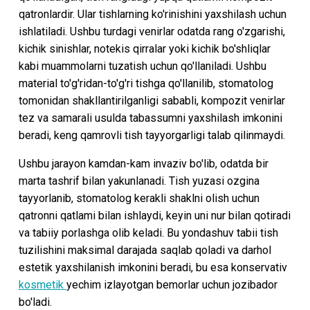
qatronlardir. Ular tishlarning ko'rinishini yaxshilash uchun
ishlatiladi. Ushbu turdagi venirlar odatda rang o'zgarishi,
kichik sinishlar, notekis qirralar yoki kichik bo'shliqlar
kabi muammolarni tuzatish uchun qo'llaniladi. Ushbu
material to'g'ridan-to'g'ri tishga qo'llanilib, stomatolog
tomonidan shakllantirilganligi sababli, kompozit venirlar
tez va samarali usulda tabassumni yaxshilash imkonini
beradi, keng qamrovli tish tayyorgarligi talab qilinmaydi.
Ushbu jarayon kamdan-kam invaziv bo'lib, odatda bir
marta tashrif bilan yakunlanadi. Tish yuzasi ozgina
tayyorlanib, stomatolog kerakli shaklni olish uchun
qatronni qatlami bilan ishlaydi, keyin uni nur bilan qotiradi
va tabiiy porlashga olib keladi. Bu yondashuv tabii tish
tuzilishini maksimal darajada saqlab qoladi va darhol
estetik yaxshilanish imkonini beradi, bu esa konservativ
kosmetik
yechim izlayotgan bemorlar uchun jozibador
bo'ladi.