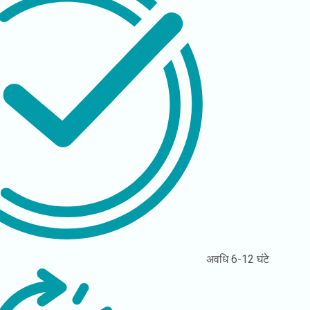
अवधि
6-12 घंटे