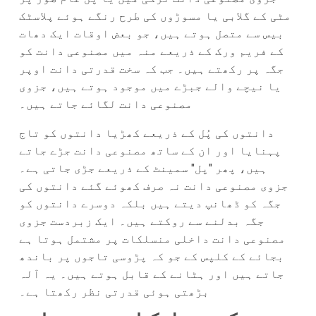
مٹی کے گلابی یا مسوڑوں کی طرح رنگے ہوئے پلاسٹک
بیس سے متصل ہوتے ہیں، جو بعض اوقات ایک دھات
کے فریم ورک کے ذریعے منہ میں مصنوعی دانت کو
جگہ پر رکھتے ہیں۔ جب کہ سخت قدرتی دانت اوپر
یا نیچے والے جبڑے میں موجود ہوتے ہیں، جزوی
مصنوعی دانت لگائے جاتے ہیں۔
دانتوں کی پُل کے ذریعے کھڑیا دانتوں کو تاج
پہنایا اور ان کے ساتھ مصنوعی دانت جڑے جاتے
ہیں، پھر "پل" سمینٹ کے ذریعے جڑی جاتی ہے۔
جزوی مصنوعی دانت نہ صرف کھوئے گئے دانتوں کی
جگہ کو ڈھانپ دیتے ہیں بلکہ دوسرے دانتوں کو
جگہ بدلنے سے روکتے ہیں۔ ایک زبردست جزوی
مصنوعی دانت داخلی منسلکات پر مشتمل ہوتا ہے
بجائے کے کلپس کے جو کہ پڑوسی تاجوں پر باندھ
جاتے ہیں اور ہٹانے کے قابل ہوتے ہیں۔ یہ آلہ
بڑھتی ہوئی قدرتی نظر رکھتا ہے۔