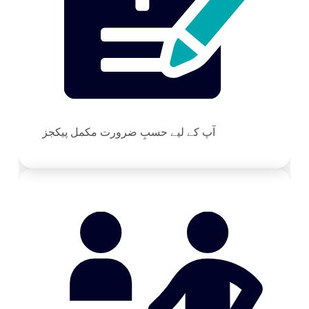
آپ کے لیے حسبِ ضرورت مکمل پیکجز