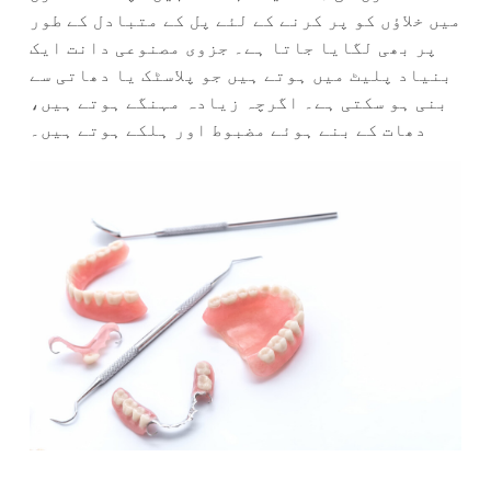
میں خلاؤں کو پر کرنے کے لئے پل کے متبادل کے طور
پر بھی لگایا جاتا ہے۔ جزوی مصنوعی دانت ایک
بنیاد پلیٹ میں ہوتے ہیں جو پلاسٹک یا دھاتی سے
بنی ہو سکتی ہے۔ اگرچہ زیادہ مہنگے ہوتے ہیں،
دھات کے بنے ہوئے مضبوط اور ہلکے ہوتے ہیں۔