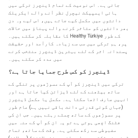
جاتی ہے۔ اس نوعیت کے تمام ڈینچرز ترکی میں
ہائی ایمپیکٹ نیچرل نظر آنے والے ایکریلک
دانتوں میں مکمل کیے جاتے ہیں، اس لیے وہ دن
بھر دانتوں کو متاثر کرنے والے پہناؤ میں حالات
کا مقابلہ کر سکتے ہیں۔ Healthy Türkiye کے طور
پر، ہم ترکی میں سب سے زیادہ کارآمد اور حقیقت
پسندانہ اثر کے لئے بہترین ڈینچرز منتخب کرنے
میں مدد کر سکتے ہیں۔
ڈینچرز کو کس طرح جمایا جاتا ہے؟
ترکی میں ڈینچرز کو آپ کے مسوڑھوں پر تنگی کے
ساتھ بیٹھنے کے لئے ڈیزائن کیا جاتا ہے اور
انہیں صارف اٹھا سکتا ہے۔ مکمل یا مکمل ڈینچرز
(جہاں کوئی قدرتی دانت باقی نہیں ہے) عام طور
پر مسوڑھوں کے ساتھ چمٹے رہتے ہیں۔ جب ان کی
فٹنگ اچھی ہوتی ہے تو یہ ان کو آپ کے منہ میں
مضبوطی سے رکھ سکتی ہے۔ وقت کے ساتھ، تمام
ڈینچرز مٹکتے ہیں اور انہیں نئی لائننگ (ری لائن)