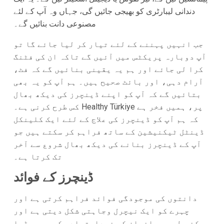
دندانی لیبارٹری کو بھیجی جائیں گی، جہاں وہ آپ کے لئے
مصنوعی دانت بنائیں گے۔
جب انہیں پہننے کے لئے تیار کر لیا جائے گا تو
آپ دوبارہ پریکٹس میں آئیں گے تاکہ ان کی فٹنگ
کرا لی جائے اور ہم یہ یقینی بنائیں گے کہ فٹ،
آرام دہی، اور بائٹ صحیح ہیں۔ ہم آپ کو یہ بھی
بتائیں گے کہ آپ کو اپنے ڈینچرز کی دیکھ بھال
کس طرح کرنی ہے۔ Healthy Türkiye پر، ہمیں فخر ہے
کہ ہم آپ کو ڈینچرز کی علاج کے لئے ایک کلینکل
ڈینٹل ٹیکنیشین کے ساتھ فراہم کر سکتے ہیں جو
آپ کے ڈینچرز بنانے کی دیکھ بھال شروع سے آخر
تک کرتا ہے۔
ڈینچرز کے فوائد
دانتوں کی موجودگی فوائد فراہم کرتی ہے اور
چہرے کو ایک نیچرل وجاہتی شکل دیتی ہے اور
ممکنہ طور پر انسان کی خوداعتمادی کو بھی بڑھا