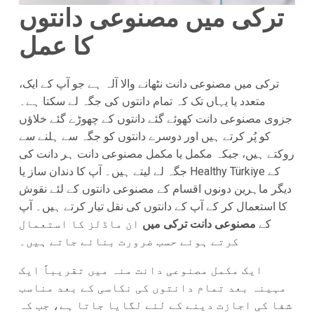
ترکی میں مصنوعی دانتوں
کا عمل
ترکی میں مصنوعی دانت نٹھانے والا آلہ ہے جو آپ کے ایک،
متعدد یا یہاں تک کہ تمام دانتوں کی جگہ لے سکتا ہے۔
جزوی مصنوعی دانت کھوئے گئے دانتوں کے چھوڑے گئے خلاؤں
کو پُر کرتے ہیں اور دوسرے دانتوں کو جگہ سے ہلنے سے
روکتے ہیں، جبکہ مکمل یا مکمل مصنوعی دانت ہر دانت کی
جگہ لے لیتے ہیں۔ آپ کا دندان ساز یا Healthy Türkiye کے
دیگر ماہرین دونوں اقسام کے مصنوعی دانتوں کے لئے نقوش
کا استعمال کر کے آپ کے دانتوں کی نقل تیار کرتے ہیں۔ آپ
کے
مصنوعی دانت ترکی میں
ان ماڈلز کا استعمال
کرتے ہوئے حسب ضرورت بنائے جاتے ہیں۔
ایک مکمل مصنوعی دانت منہ میں تقریباً ایک
مہینہ بعد تمام دانتوں کی نکاسی کے بعد مناسب
شفا کی اجازت دینے کے لئے لگایا جاتا ہے، جب کہ