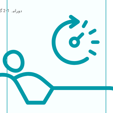
دورانیہ
1-2 گھنٹے