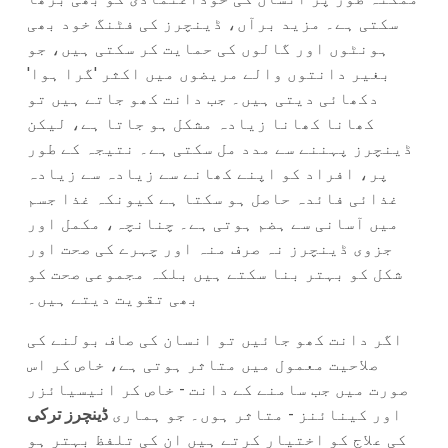
سکتی ہے۔ مزید برآں، ڈینچرز کی فٹنگ خود بھی
ہونٹوں اور گالوں کی حمایت کر سکتی ہیں، جو
بغیر دانتوں والے مریضوں میں اکثر 'گرا ہوا'
دکھائی دیتی ہیں۔ جب دانت کھو جاتے ہیں تو
کھانا کھانا زیادہ مشکل ہو جاتا ہے، لیکن
ڈینچرز پہننے سے مدد مل سکتی ہے۔ نتیجہ کے طور
پر، افراد کو اپنے کھانے سے زیادہ سے زیادہ
غذائی فائدہ حاصل ہو سکتا ہے کیونکہ غذا جسم
میں آسانی سے ہضم ہوتی ہے۔ چنانچہ، مکمل اور
جزوی ڈینچرز نہ صرف منہ اور چہرے کی صحت اور
شکل کو بہتر بنا سکتے ہیں بلکہ مجموعی صحت کو
بھی تقویت دیتے ہیں۔
اگر دانت کھو جائیں تو انسان کی صاف بولنے کی
صلاحیت معمول میں متاثر ہوتی ہے، خاص کر اس
صورت میں جب سامنے کے دانت - خاص کر انیسیائزر
اور کینائنز - متاثر ہوں۔ جو ہماری
ڈینچرز ترکی
کی علاج کو اختیار کرتے ہیں ان کی تلفظ بہتر ہو