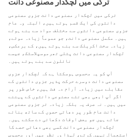
ترکی میں لچکدار مصنوعی دانت
ترکی میں لچکدار مصنوعی دانت جزوی مصنوعی
دانتوں کی ایک قسم ہوتے ہیں، البتہ وہ عام
جزوی مصنوعی دانتوں سے مختلف مواد سے بنے ہوتے
ہیں۔ مکمل مصنوعی دانت، جو عموماً زیادہ موٹے،
زیادہ سخت اکریلک سے بنے ہوتے ہیں، کے برعکس،
لچکدار مصنوعی دانت پتلی تھرموسپلاسٹک، جیسے
نائلون سے بنے ہوتے ہیں۔
آپ کو یہ محسوس ہوسکتا ہے کہ لچکدار جزوی
مصنوعی دانت دوسرے حرکت پذیر جزوی دانتوں کے
مقابلے میں زیادہ آرام دہ فٹ ہیں، خاص طور پر
اگر آپ ابھی بھی نئے مصنوعی دانتوں کے پہننے
میں ہیں۔ نہ صرف یہ بلکہ زیادہ تر جزوی مصنوعی
دانت عام طور پر دھاتی حصوں کے ساتھ بنائے
جاتے ہیں جو بعض اوقات دکھائی دے سکتے ہیں۔
لچکدار مصنوعی دانت کسی بھی دھاتی حصے کا
استعمال نہیں کرتے، لہذا وہ نظر میں اور محسوس