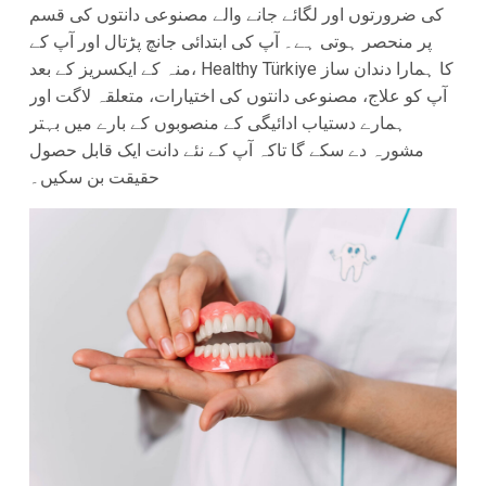
کی ضرورتوں اور لگائے جانے والے مصنوعی دانتوں کی قسم
پر منحصر ہوتی ہے۔ آپ کی ابتدائی جانچ پڑتال اور آپ کے
منہ کے ایکسریز کے بعد، Healthy Türkiye کا ہمارا دندان ساز
آپ کو علاج، مصنوعی دانتوں کی اختیارات، متعلقہ لاگت اور
ہمارے دستیاب ادائیگی کے منصوبوں کے بارے میں بہتر
مشورہ دے سکے گا تاکہ آپ کے نئے دانت ایک قابل حصول
حقیقت بن سکیں۔