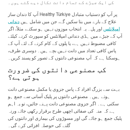
کی ایک جبڑے کے تمام دانت نکال دیے گئے ہوں۔
آپ کا دندان ساز Healthy Türkiye پر آپ کو دستیاب متبادل
علاج کے بارے میں بتا سکیں گے، جن میں شامل ہیں
دندانی
امپلانٹس
اور پل۔ یہ انتخاب موزوں نہیں ہو سکتے، مثلاً، اگر
آپ کے جبڑے میں ہڈی دندانی امپلانٹس کو سپورٹ کرنے کیلئے
کافی مضبوط نہیں ہے، یا پلوں کے کام کرنے کے لئے آپ کے
پاس کافی تعداد میں دانت نہیں بچے ہیں۔ دوسری طرف،
ہوسکتا ہے کہ آپ مصنوعی دانتوں کے تصور کو پسند کریں۔
کب مصنوعی دانتوں کی ضرورت
ہوتی ہے؟
بہت سے بزرگ افراد کے پاس جزوی یا مکمل مصنوعی دانت
ہوتے ہیں۔ مصنوعی دانتوں پر پلیک آسانی سے جمع ہو
سکتی ہے۔ اگر جزوی مصنوعی دانت پہنے جائیں، تو یہ اہم
ہے کہ منہ کی صفائی اچھی طرح برقرار رکھی جائے ورنہ
پلیک جمع ہو جائے گی اور مسوڑوں کی بیماری اور دانتوں کی
گلنے کی حوصلہ افزائی کرے گی۔