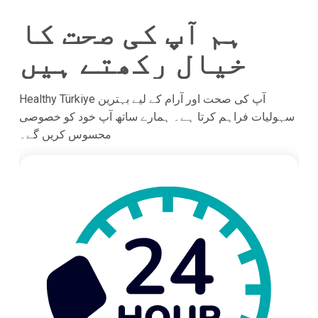
ہم آپ کی صحت کا
خیال رکھتے ہیں
Healthy Türkiye آپ کی صحت اور آرام کے لیے بہترین
سہولیات فراہم کرتا ہے۔ ہمارے ساتھ آپ خود کو خصوصی
محسوس کریں گے۔