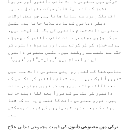
ترکی میں مصنوعی دانت غائب دانتوں اور مربوط
ٹشوز کے لئے ایک قابل حرکت متبادل ہے۔ یہ
اکریلک ریزن سے بنایا جاتا ہے، جو بعض اوقات
دیگر دھاتوں کے ساتھ ملایا جاتا ہے۔ مکمل
مصنوعی دانت تمام دانتوں کی جگہ لے لیتے ہیں،
جبکہ جزوی مصنوعی دانت غائب دانتوں کے چھوڑے
ہوئے خلاؤں کو پُر کرتے ہیں اور مربوط دانتوں کو
جگہ سے ہلنے سے روکتے ہیں۔ مکمل مصنوعی دانتوں
کی دو اقسام ہیں: "روایتی" اور "فوری"۔
مناسب شفا کے لئے، روایتی مصنوعی دانت منہ میں
تقریباً ایک مہینہ بعد تمام دانتوں کی نکاسی کے
بعد لگائے جاتے ہیں، جب کہ فوری مصنوعی دانت
دانتوں کی نکاسی کے فوراً بعد لگا دیئے جاتے
ہیں۔ فوری مصنوعی دانت کا نقصان یہ ہے کہ شفا
ہونے کے بعد مزید تبدیلیوں کی ضرورت ہوسکتی
ہے۔
ترکی میں مصنوعی دانتوں
کی قیمت مجموعی دندانی علاج