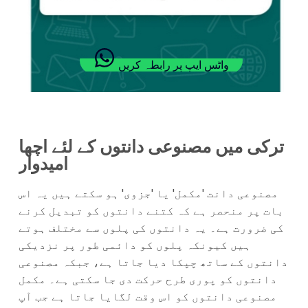
واٹس ایپ پر رابطہ کریں
ترکی میں مصنوعی دانتوں کے لئے اچھا
امیدوار
مصنوعی دانت 'مکمل' یا 'جزوی' ہو سکتے ہیں یہ اس
بات پر منحصر ہے کہ کتنے دانتوں کو تبدیل کرنے
کی ضرورت ہے۔ یہ دانتوں کی پلوں سے مختلف ہوتے
ہیں کیونکہ پلوں کو دائمی طور پر نزدیکی
دانتوں کے ساتھ چپکا دیا جاتا ہے، جبکہ مصنوعی
دانتوں کو پوری طرح حرکت دی جا سکتی ہے۔ مکمل
مصنوعی دانتوں کو اس وقت لگایا جاتا ہے جب آپ