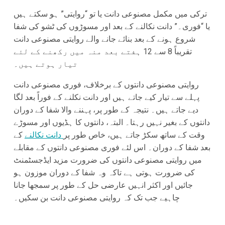
ترکی میں مکمل مصنوعی دانت یا تو “روایتی” ہو سکتے ہیں
یا “فوری۔” دانت نکالنے کے بعد اور مسوڑوں کی ٹشو کی شفا
شروع ہونے کے بعد بنائے جانے والے روایتی مصنوعی دانت
تقریباً 8 سے 12 ہفتے بعد منہ میں رکھنے کے لئے
تیار ہوتے ہیں۔
روایتی مصنوعی دانتوں کے برخلاف، فوری مصنوعی دانت
پہلے سے تیار کیے جاتے ہیں اور دانت نکلنے کے فوراً بعد لگا
دیے جاتے ہیں۔ نتیجہ کے طور پر، پہننے والا شفا کے دوران
دانتوں کے بغیر نہیں رہتا۔ البتہ، دانتوں کا ہڈیوں اور مسوڑے
وقت کے ساتھ سکڑ جاتے ہیں، خاص طور پر
دانت نکالنے
کے
بعد شفا کے دوران۔ اس لئے فوری مصنوعی دانتوں کے مقابلے
میں روایتی مصنوعی دانتوں کی ضرورت مزید ایڈجسٹمنٹ
کی ضرورت ہوتی ہے تاکہ وہ شفا کے دوران موزون ہو
جائیں اور اکثر انہیں عارضی حل کے طور پر سمجھا جانا
چاہیے جب تک کہ روایتی مصنوعی دانت بن سکیں۔