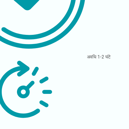
अवधि
1-2 घंटे