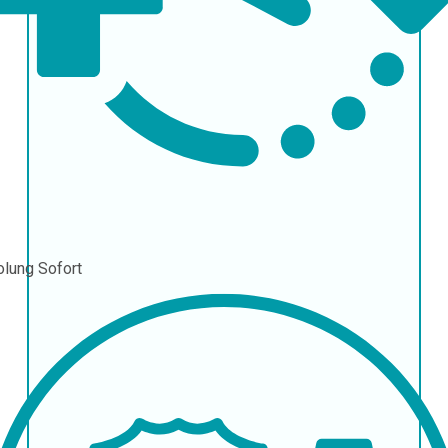
olung
Sofort