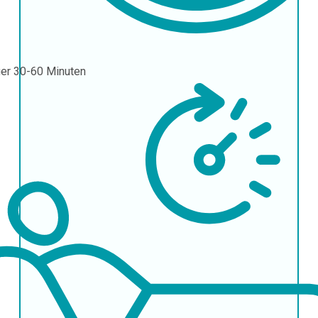
uer
30-60 Minuten