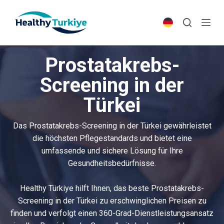
S
k
i
p
Prostatakrebs-
t
o
Screening in der
c
Türkei
o
n
t
Das Prostatakrebs-Screening in der Türkei gewährleistet
e
die höchsten Pflegestandards und bietet eine
n
umfassende und sichere Lösung für Ihre
t
Gesundheitsbedürfnisse.
Healthy Türkiye hilft Ihnen, das beste Prostatakrebs-
Screening in der Türkei zu erschwinglichen Preisen zu
finden und verfolgt einen 360-Grad-Dienstleistungsansatz