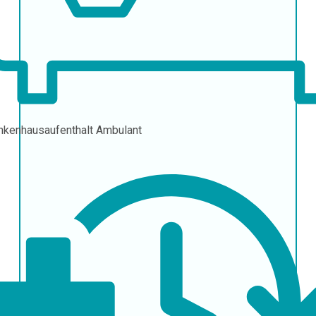
nkenhausaufenthalt
Ambulant