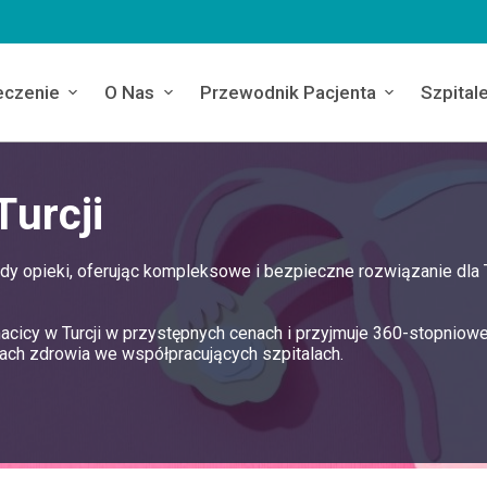
eczenie
O Nas
Przewodnik Pacjenta
Szpital
urcji
dy opieki, oferując kompleksowe i bezpieczne rozwiązanie dla
cicy w Turcji w przystępnych cenach i przyjmuje 360-stopniow
ach zdrowia we współpracujących szpitalach.