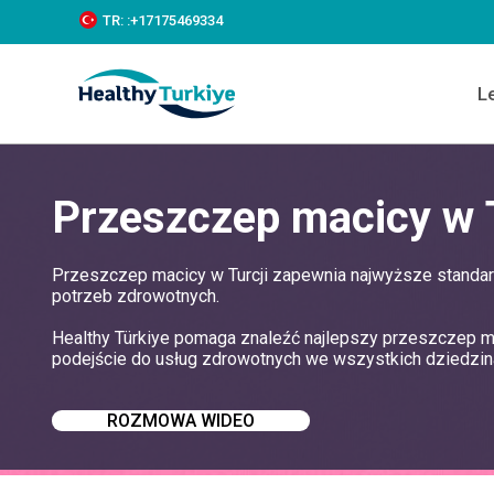
S
TR:
:+‪17175469334‬
k
i
p
L
t
o
c
o
n
Przeszczep macicy w T
t
e
n
t
Przeszczep macicy w Turcji zapewnia najwyższe standar
potrzeb zdrowotnych.
Healthy Türkiye pomaga znaleźć najlepszy przeszczep ma
podejście do usług zdrowotnych we wszystkich dziedzin
ROZMOWA WIDEO