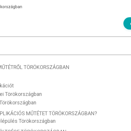
rökországban
 MŰTÉTRŐL TÖRÖKORSZÁGBAN
kációt
yei Törökországban
 Törökországban
OPLIKÁCIÓS MŰTÉTET TÖRÖKORSZÁGBAN?
elépülés Törökországban