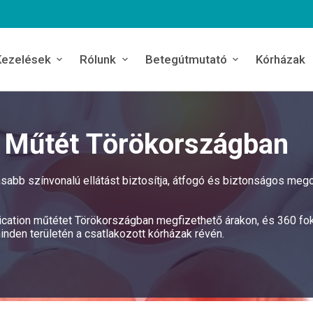
Kezelések
Rólunk
Betegútmutató
Kórházak
n Műtét Törökországban
abb színvonalú ellátást biztosítja, átfogó és biztonságos meg
plication műtétet Törökországban megfizethető árakon, és 360 fo
nden területén a csatlakozott kórházak révén.