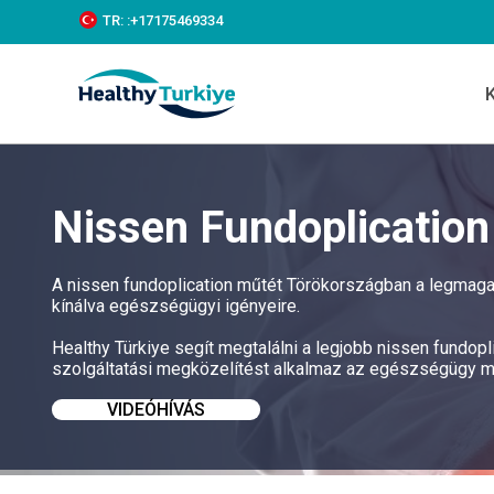
S
TR:
:+‪17175469334‬
k
i
p
t
o
c
o
n
t
Nissen Fundoplicatio
e
n
t
A nissen fundoplication műtét Törökországban a legmagas
kínálva egészségügyi igényeire.
Healthy Türkiye segít megtalálni a legjobb nissen fundo
szolgáltatási megközelítést alkalmaz az egészségügy mi
VIDEÓHÍVÁS