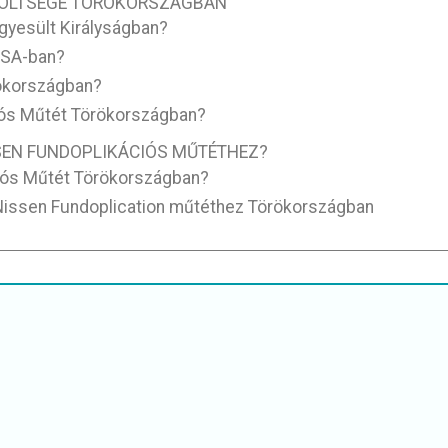
 KÖLTSÉGE TÖRÖKORSZÁGBAN
gyesült Királyságban?
USA-ban?
rökországban?
iós Műtét Törökországban?
SEN FUNDOPLIKÁCIÓS MŰTÉTHEZ?
iós Műtét Törökországban?
issen Fundoplication műtéthez Törökországban