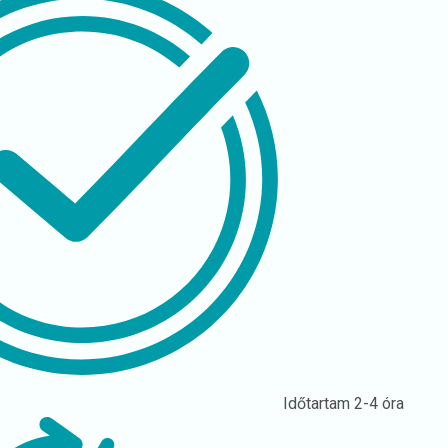
Időtartam
2-4 óra