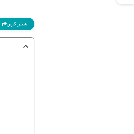
شیئر کریں