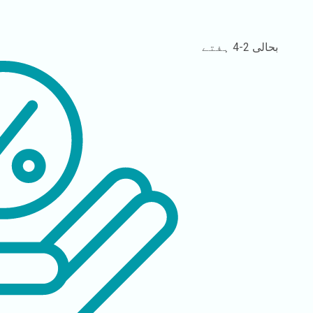
بحالی
2-4 ہفتے