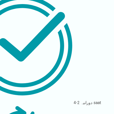
2-4 saat
دورانیہ