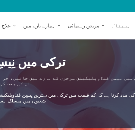
ہسپتال
مریض رہنمائی
ہمارے بارے میں
علاج
ترکی میں نِی
میں نِیسِن فَنڈوپلیکیشن سرجری کے بارے میں جانیں، جو 
آپ کی صحت کی
شعبوں میں منسلک ہسپتالوں کے ذریعے 360 ڈ