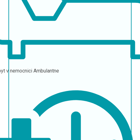
yt v nemocnici
Ambulantne