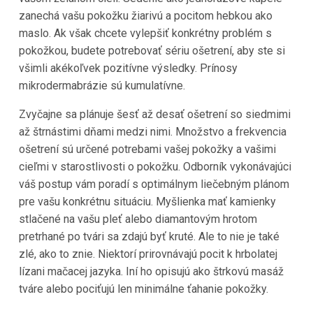
zanechá vašu pokožku žiarivú a pocitom hebkou ako
maslo. Ak však chcete vylepšiť konkrétny problém s
pokožkou, budete potrebovať sériu ošetrení, aby ste si
všimli akékoľvek pozitívne výsledky. Prínosy
mikrodermabrázie sú kumulatívne.
Zvyčajne sa plánuje šesť až desať ošetrení so siedmimi
až štrnástimi dňami medzi nimi. Množstvo a frekvencia
ošetrení sú určené potrebami vašej pokožky a vašimi
cieľmi v starostlivosti o pokožku. Odborník vykonávajúci
váš postup vám poradí s optimálnym liečebným plánom
pre vašu konkrétnu situáciu. Myšlienka mať kamienky
stlačené na vašu pleť alebo diamantovým hrotom
pretrhané po tvári sa zdajú byť kruté. Ale to nie je také
zlé, ako to znie. Niektorí prirovnávajú pocit k hrbolatej
lízani mačacej jazyka. Iní ho opisujú ako štrkovú masáž
tváre alebo pociťujú len minimálne ťahanie pokožky.