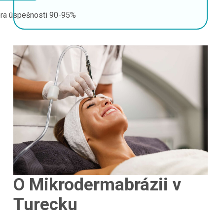
ra úspešnosti
90-95%
O Mikrodermabrázii v
Turecku