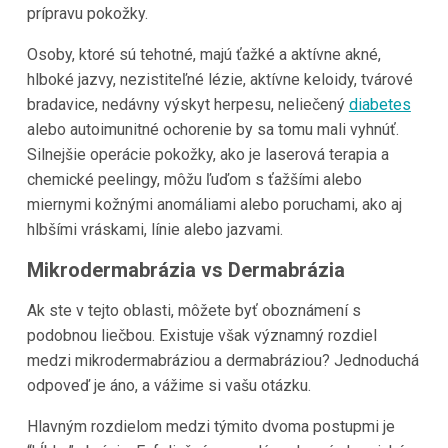
prípravu pokožky.
Osoby, ktoré sú tehotné, majú ťažké a aktívne akné,
hlboké jazvy, nezistiteľné lézie, aktívne keloidy, tvárové
bradavice, nedávny výskyt herpesu, neliečený
diabetes
alebo autoimunitné ochorenie by sa tomu mali vyhnúť.
Silnejšie operácie pokožky, ako je laserová terapia a
chemické peelingy, môžu ľuďom s ťažšími alebo
miernymi kožnými anomáliami alebo poruchami, ako aj
hlbšími vráskami, línie alebo jazvami.
Mikrodermabrázia vs Dermabrázia
Ak ste v tejto oblasti, môžete byť oboznámení s
podobnou liečbou. Existuje však významný rozdiel
medzi mikrodermabráziou a dermabráziou? Jednoduchá
odpoveď je áno, a vážime si vašu otázku.
Hlavným rozdielom medzi týmito dvoma postupmi je