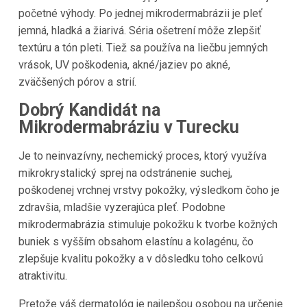
početné výhody. Po jednej mikrodermabrázii je pleť
jemná, hladká a žiarivá. Séria ošetrení môže zlepšiť
textúru a tón pleti. Tiež sa používa na liečbu jemných
vrások, UV poškodenia, akné/jaziev po akné,
zväčšených pórov a strií.
Dobrý Kandidát na
Mikrodermabráziu v Turecku
Je to neinvazívny, nechemický proces, ktorý využíva
mikrokrystalický sprej na odstránenie suchej,
poškodenej vrchnej vrstvy pokožky, výsledkom čoho je
zdravšia, mladšie vyzerajúca pleť. Podobne
mikrodermabrázia stimuluje pokožku k tvorbe kožných
buniek s vyšším obsahom elastínu a kolagénu, čo
zlepšuje kvalitu pokožky a v dôsledku toho celkovú
atraktivitu.
Pretože váš dermatológ je najlepšou osobou na určenie