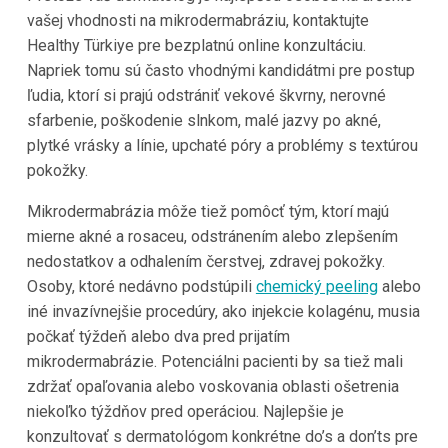
vašej vhodnosti na mikrodermabráziu, kontaktujte
Healthy Türkiye pre bezplatnú online konzultáciu.
Napriek tomu sú často vhodnými kandidátmi pre postup
ľudia, ktorí si prajú odstrániť vekové škvrny, nerovné
sfarbenie, poškodenie slnkom, malé jazvy po akné,
plytké vrásky a línie, upchaté póry a problémy s textúrou
pokožky.
Mikrodermabrázia môže tiež pomôcť tým, ktorí majú
mierne akné a rosaceu, odstránením alebo zlepšením
nedostatkov a odhalením čerstvej, zdravej pokožky.
Osoby, ktoré nedávno podstúpili
chemický peeling
alebo
iné invazívnejšie procedúry, ako injekcie kolagénu, musia
počkať týždeň alebo dva pred prijatím
mikrodermabrázie. Potenciálni pacienti by sa tiež mali
zdržať opaľovania alebo voskovania oblasti ošetrenia
niekoľko týždňov pred operáciou. Najlepšie je
konzultovať s dermatológom konkrétne do’s a don’ts pre