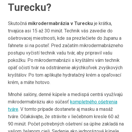
Turecku?
Skutočná
mikrodermabrázia v Turecku
je krátka,
trvajúca asi 15 až 30 minút. Technik vás zavedie do
ošetrovacej miestnosti, kde sa prezlečiete do županu a
ľahnete si na posteľ. Pred začatím mikrodermabrázneho
postupu vyčistí technik vašu tvár, aby pripravil vašu
pokožku. Po mikrodermabrázii s kryštálmi vám technik
opäť očistí tvár na odstránenie akýchkoľvek zvyškových
kryštálov. Po tom aplikujte hydratačný krém a opaľovací
krém, a máte hotovo.
Mnohé salóny, denné kúpele a medispá centrá využívajú
mikrodermabráziu ako súčasť
kompletného ošetrenia
tváre
. V tomto prípade dostanete aj masku a masáž
tváre. Očakávajte, že strávite v liečebnom kresle 60 až
90 minút. Počet potrebných ošetrení sa úplne zakladá na
vašom želanom cieli. Sedenie ako jednorázové kúpele