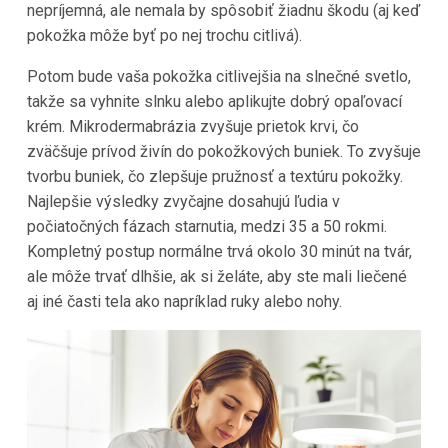
nepríjemná, ale nemala by spôsobiť žiadnu škodu (aj keď
pokožka môže byť po nej trochu citlivá).
Potom bude vaša pokožka citlivejšia na slnečné svetlo,
takže sa vyhnite slnku alebo aplikujte dobrý opaľovací
krém. Mikrodermabrázia zvyšuje prietok krvi, čo
zväčšuje prívod živín do pokožkových buniek. To zvyšuje
tvorbu buniek, čo zlepšuje pružnosť a textúru pokožky.
Najlepšie výsledky zvyčajne dosahujú ľudia v
počiatočných fázach starnutia, medzi 35 a 50 rokmi.
Kompletný postup normálne trvá okolo 30 minút na tvár,
ale môže trvať dlhšie, ak si želáte, aby ste mali liečené
aj iné časti tela ako napríklad ruky alebo nohy.