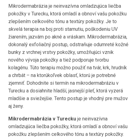
Mikrodermabrázia je neinvazívna omladzujúca liečba
pokožky v Turecku, ktorá omladí a obnoví vašu pokožku
zlepšením celkového tónu a textúry pokožky. Je to
skvelá terapia na boj proti starnutiu, poškodeniu UV
žiarením, jazvám po akné a vráskam. Mikrodermabrázia,
dokonalý exfoliačný postup, odstraňuje odumreté kožné
bunky z vrchnej vrstvy pokožky, umožňujúci vznik
nového vývoja pokožky a tiež podporuje tvorbu
kolagénu. Túto terapiu možno použiť na tvár, krk, hrudník
a chrbát – na ktorúkoľvek oblasť, ktorú je potrebné
zjemniť. Dohodnite si termín na mikrodermabráziu v
Turecku a dosiahnite hladší, jasnejší pleť, ktorá vyzerá
mladšie a sviežejšie. Tento postup je vhodný pre mužov
aj ženy.
Mikrodermabrázia v Turecku
je neinvazívna
omladzujúca liečba pokožky, ktorá omladí a obnoví vašu
pokožku zlepšením celkového tónu a textúry pokožky.