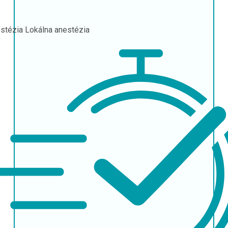
stézia
Lokálna anestézia