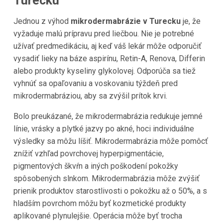
Turecku
Jednou z výhod
mikrodermabrázie v Turecku
je, že
vyžaduje malú prípravu pred liečbou. Nie je potrebné
užívať predmedikáciu, aj keď váš lekár môže odporučiť
vysadiť lieky na báze aspirínu, Retin-A, Renova, Differin
alebo produkty kyseliny glykolovej. Odporúča sa tiež
vyhnúť sa opaľovaniu a voskovaniu týždeň pred
mikrodermabráziou, aby sa zvýšil prítok krvi.
Bolo preukázané, že mikrodermabrázia redukuje jemné
línie, vrásky a plytké jazvy po akné, hoci individuálne
výsledky sa môžu líšiť. Mikrodermabrázia môže pomôcť
znížiť vzhľad povrchovej hyperpigmentácie,
pigmentových škvŕn a iných poškodení pokožky
spôsobených slnkom. Mikrodermabrázia môže zvýšiť
prienik produktov starostlivosti o pokožku až o 50%, a s
hladším povrchom môžu byť kozmetické produkty
aplikované plynulejšie. Operácia môže byť trocha