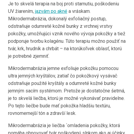
Je to skvelá terapia na boj proti starnutiu, poškodeniu
UV žiarením,
jazvám po akné
a vráskam.
Mikrodermabrázia, dokonalý exfoliačný postup,
odstraňuje odumreté kožné bunky z vrchnej vrstvy
pokožky, umožňujúci vznik nového vývoja pokožky a tiež
podporuje tvorbu kolagénu. Túto terapiu možno použiť na
tvár, krk, hrudník a chrbát – na ktorúkoľvek oblasť, ktorú
je potrebné zjemniť.
Mikrodermabrázia jemne exfoliuje pokožku pomocou
ultra jemných kryštálov, zatiaľ čo pokožkový vysávač
odstraňuje použité kryštály a odumreté kožné bunky
jemným sacím systémom. Pretože je dostatočne šetrná,
je to skvelá liečba, ktorú je možné vykonávať pravidelne.
Po tejto liečbe bude mať pokožka hladšiu textúru,
rovnomernejší tón a zdravší lesk.
Mikrodermabrázia je liečba ´omladenia pokožky, ktorá
pomáha obnovovať tvár poškodenú slnkom ako aj účinky