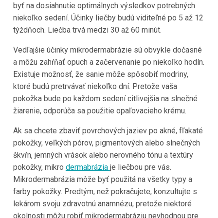
byť na dosiahnutie optimálnych výsledkov potrebných
niekoľko sedení. Účinky liečby budú viditeľné po 5 až 12
týždňoch. Liečba trvá medzi 30 až 60 minút.
Vedľajšie účinky mikrodermabrázie sú obvykle dočasné
a môžu zahŕňať opuch a začervenanie po niekoľko hodín.
Existuje možnosť, že sanie môže spôsobiť modriny,
ktoré budú pretrvávať niekoľko dní. Pretože vaša
pokožka bude po každom sedení citlivejšia na slnečné
žiarenie, odporúča sa použitie opaľovacieho krému.
Ak sa chcete zbaviť povrchových jaziev po akné, fľakaté
pokožky, veľkých pórov, pigmentových alebo slnečných
škvŕn, jemných vrások alebo nerovného tónu a textúry
pokožky, mikro
dermabrázia
je liečbou pre vás.
Mikrodermabrázia môže byť použitá na všetky typy a
farby pokožky. Predtým, než pokračujete, konzultujte s
lekárom svoju zdravotnú anamnézu, pretože niektoré
okolnosti môžu robiť mikrodermabráziu nevhodnou pre