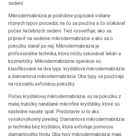
sedení.
Mikrodermabrázia je podrobne popísaná vrátane
rôznych typov procedúr, na čo sa používa a čo očakávať
počas liečebných sedení. Tiež vysvetľuje, ako sa
pripraviť na sedenie mikrodermabrázie a ako sa o
pokožku starať po nej. Mikrodermabrázia je
profesionálna technika, ktorú môžu vykonávať lekári a
kozmetičky. Mikrodermabrázne operácie sú
klasifikované na dva typy: kryštálová mikrodermabrázia
a diamantová mikrodermabrázia. Oba typy sa používajú
na rozsiahlu exfoliáciu pokožky.
Počas kryštálovej mikrodermabrázie sú na pokožku z
malej trubičky nanášané mikrofine kryštáliky, ktoré sú
následne nasaté späť. Predstavte si to ako
vysokovýkonný peeling. Diamantová mikrodermabrázia
je technika bez kryštálov, ktorá exfoliuje pomocou
diamantového hrotu. Oba typy mikrodermabrázie majú