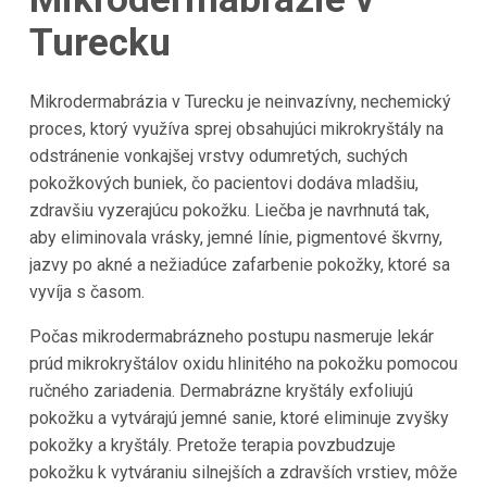
Turecku
Mikrodermabrázia v Turecku je neinvazívny, nechemický
proces, ktorý využíva sprej obsahujúci mikrokryštály na
odstránenie vonkajšej vrstvy odumretých, suchých
pokožkových buniek, čo pacientovi dodáva mladšiu,
zdravšiu vyzerajúcu pokožku. Liečba je navrhnutá tak,
aby eliminovala vrásky, jemné línie, pigmentové škvrny,
jazvy po akné a nežiadúce zafarbenie pokožky, ktoré sa
vyvíja s časom.
Počas mikrodermabrázneho postupu nasmeruje lekár
prúd mikrokryštálov oxidu hlinitého na pokožku pomocou
ručného zariadenia. Dermabrázne kryštály exfoliujú
pokožku a vytvárajú jemné sanie, ktoré eliminuje zvyšky
pokožky a kryštály. Pretože terapia povzbudzuje
pokožku k vytváraniu silnejších a zdravších vrstiev, môže