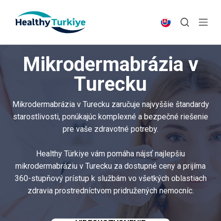
S
k
i
p
Mikrodermabrázia v
t
o
Turecku
c
o
Mikrodermabrázia v Turecku zaručuje najvyššie štandardy
n
starostlivosti, ponúkajúc komplexné a bezpečné riešenie
t
pre vaše zdravotné potreby.
e
n
Healthy Türkiye vám pomáha nájsť najlepšiu
t
mikrodermabráziu v Turecku za dostupné ceny a prijíma
360-stupňový prístup k službám vo všetkých oblastiach
zdravia prostredníctvom pridružených nemocníc.