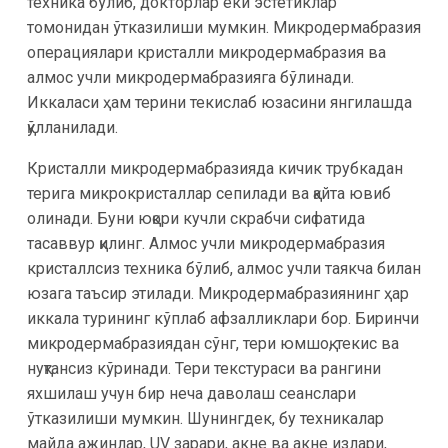
техника бўлиб, докторлар ёки эстетиклар
томонидан ўтказилиши мумкин. Микродермабразия
операциялари кристалли микродермабразия ва
алмос учли микродермабразияга бўлинади.
Иккаласи ҳам терини текислаб юзасини янгилашда
қўлланилади.
Кристалли микродермабразияда кичик трубкадан
терига микрокристаллар сепилади ва қайта ювиб
олинади. Буни юқори кучли скрабчи сифатида
тасаввур қилинг. Алмос учли микродермабразия
кристаллсиз техника бўлиб, алмос учли таякча билан
юзага таъсир этилади. Микродермабразиянинг ҳар
иккала турининг кўплаб афзалликлари бор. Биринчи
микродермабразиядан сўнг, тери юмшоқ, текис ва
нуқтансиз кўринади. Тери текстураси ва рангини
яхшилаш учун бир неча даволаш сеанслари
ўтказилиши мумкин. Шунингдек, бу техникалар
майда ажинлар, UV зарари, акне ва акне излари,