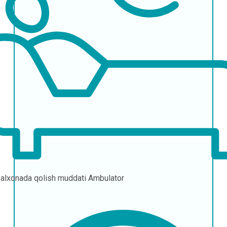
alxonada qolish muddati
Ambulator