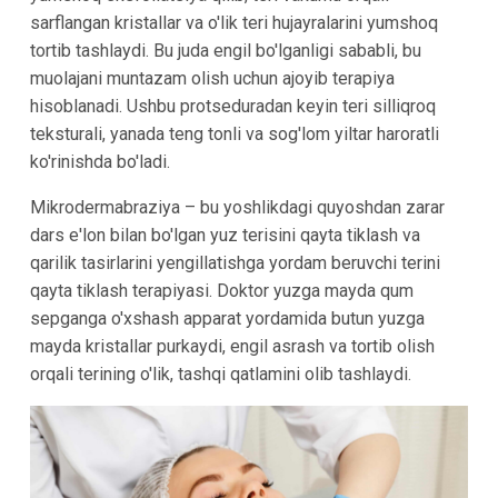
sarflangan kristallar va o'lik teri hujayralarini yumshoq
tortib tashlaydi. Bu juda engil bo'lganligi sababli, bu
muolajani muntazam olish uchun ajoyib terapiya
hisoblanadi. Ushbu protseduradan keyin teri silliqroq
teksturali, yanada teng tonli va sog'lom yiltar haroratli
ko'rinishda bo'ladi.
Mikrodermabraziya – bu yoshlikdagi quyoshdan zarar
dars e'lon bilan bo'lgan yuz terisini qayta tiklash va
qarilik tasirlarini yengillatishga yordam beruvchi terini
qayta tiklash terapiyasi. Doktor yuzga mayda qum
sepganga o'xshash apparat yordamida butun yuzga
mayda kristallar purkaydi, engil asrash va tortib olish
orqali terining o'lik, tashqi qatlamini olib tashlaydi.