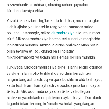
sezuvchanlikni oshiradi, shuning uchun quyoshni
ta'riflash tavsiya etiladi.
Yuzaki akne izlari, dog'lar, katta teshiklar, nosoz ranglar,
kichik ajinlar, yoki notekis rang va teksturadan xalos
bo'lishni istasangiz, mikro
dermabraziya
siz uchun mos
ta'rif. Mikrodermabraziya barcha teri turlari va ranglarida
ishlatilishi mumkin. Ammo, oldidan shifokor bilan sotib
olish tavsiya etiladi, chunki ba'zi holatlar
mikrodermabraziya uchun mos emas bo'lish mumkin.
Turkiyada Mikrodermabraziya akne izlarini engib o'tishga
va akne izlarini olib tashlashga yordam beradi, teri
rangini tenglashtiradi, oq va qora boshlarni olib tashlaydi,
katta teshiklarni kamaytiradi va boshqa jajib terini qayta
tiklaydi. Mikrodermabraziya elastiklik va kollagen
sintezini yaxshilash orqali terini qayta tiklaydi. Davolash
tugashi bilan, terining ko'rinishi va holati yangilangan