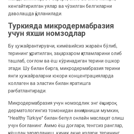
кенгайтирилган уялар ва чўзилган белгиларни
даволашда қўлланилади.
Туркияда микродермабразия
учун яхши номзодлар
Бу ҳужайрантирувчи, кимёвийсиз жараён бўлиб,
терининг қуритилган, заҳархаром қатламларини олиб
ташлаб, соғлом ва ёш кўринадиган терини ошкор
этади. Шу билан бирга, микродермабразия терини
янги ҳужайраларни юкори концентрацияларда
коллаген ва эластин билан яратишга
рағбатлантиради.
Микродермабразия учун номзодлик энг ёқшироқ
дерматологингиз томонидан аниқланиши мумкин,
"Healthy Türkiye" билан бепул онлайн маслаҳат олиш
учун боғланинг. Аммо ёш доғлари, тенгсиз ранглар,
қуёшдан зарарланиш, кичик акне излари, терининг