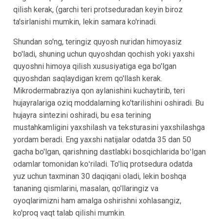
qilish kerak, (garchi teri protseduradan keyin biroz
ta'sirlanishi mumkin, lekin samara ko'rinadi.
Shundan so'ng, teringiz quyosh nuridan himoyasiz
bo'ladi, shuning uchun quyoshdan qochish yoki yaxshi
quyoshni himoya qilish xususiyatiga ega bo'lgan
quyoshdan saqlaydigan krem qo'llash kerak.
Mikrodermabraziya qon aylanishini kuchaytirib, teri
hujayralariga oziq moddalarning ko'tarilishini oshiradi. Bu
hujayra sintezini oshiradi, bu esa terining
mustahkamligini yaxshilash va teksturasini yaxshilashga
yordam beradi. Eng yaxshi natijalar odatda 35 dan 50
gacha bo'lgan, qarishning dastlabki bosqichlarida boʻlgan
odamlar tomonidan koʻriladi. To'liq protsedura odatda
yuz uchun taxminan 30 daqiqani oladi, lekin boshqa
tananing qismlarini, masalan, qo'llaringiz va
oyoqlarimizni ham amalga oshirishni xohlasangiz,
ko'proq vaqt talab qilishi mumkin.