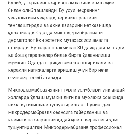
бўлиб, у терининг юқори қатламларини юмшоқлик
билан олиб ташлайди. Бу усул чеҳранинг
уйғунлигини чиқаради, терининг рангини
тенглаштиради ва акне изларини кетказишда
қўлланилади. Одатда микродермабразияни
дерматолог ёки эстетик мутахассиси амалга
оширади. Бу жараён тахминан 30 дақиқа давом этади
ва бошқа терапиялар билан бирга қўлланилиши
мумкин. Одатда оғриқсиз амалга оширилади ва
керакли натижаларга эришиш учун бир неча
сеанслар талаб этилади.
Микродермабразиянинг турли услублари, уни қандай
ҳолларда қўллаш мумкинлиги ва муолажа сеансида
нима кутилишини тушунтирилган. Шунингдек,
микродермабразия сеансига тайёрланиш ва
кейинги парваришни қандай қилиш кераклиги ҳам
тушунтирилган. Микродермабразия профессионал