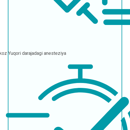
rkoz
Yuqori darajadagi anesteziya