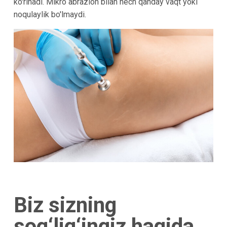
ko'rinadi. Mikro abrazion bilan hech qanday vaqt yoki
noqulaylik bo'lmaydi.
Biz sizning
sog‘lig‘ingiz haqida