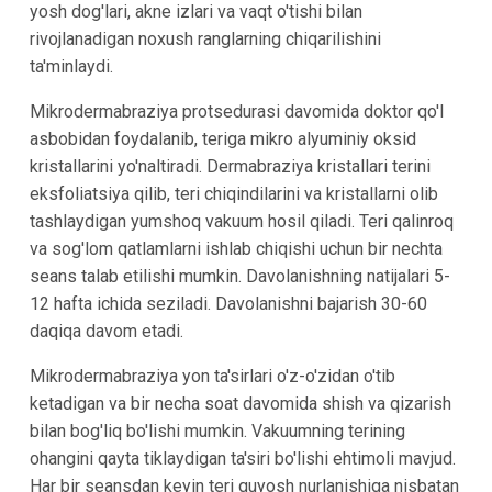
yosh dog'lari, akne izlari va vaqt o'tishi bilan
rivojlanadigan noxush ranglarning chiqarilishini
ta'minlaydi.
Mikrodermabraziya protsedurasi davomida doktor qo'l
asbobidan foydalanib, teriga mikro alyuminiy oksid
kristallarini yo'naltiradi. Dermabraziya kristallari terini
eksfoliatsiya qilib, teri chiqindilarini va kristallarni olib
tashlaydigan yumshoq vakuum hosil qiladi. Teri qalinroq
va sog'lom qatlamlarni ishlab chiqishi uchun bir nechta
seans talab etilishi mumkin. Davolanishning natijalari 5-
12 hafta ichida seziladi. Davolanishni bajarish 30-60
daqiqa davom etadi.
Mikrodermabraziya yon ta'sirlari o'z-o'zidan o'tib
ketadigan va bir necha soat davomida shish va qizarish
bilan bog'liq bo'lishi mumkin. Vakuumning terining
ohangini qayta tiklaydigan ta'siri bo'lishi ehtimoli mavjud.
Har bir seansdan keyin teri quyosh nurlanishiga nisbatan