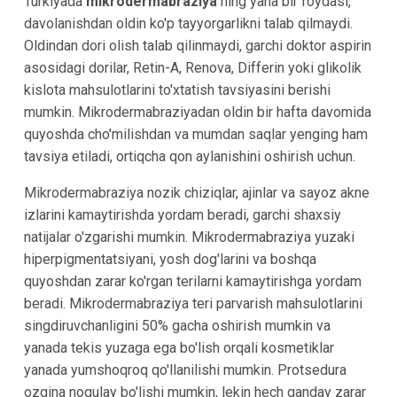
Turkiyada
mikrodermabraziya
ning yana bir foydasi,
davolanishdan oldin ko'p tayyorgarlikni talab qilmaydi.
Oldindan dori olish talab qilinmaydi, garchi doktor aspirin
asosidagi dorilar, Retin-A, Renova, Differin yoki glikolik
kislota mahsulotlarini to'xtatish tavsiyasini berishi
mumkin. Mikrodermabraziyadan oldin bir hafta davomida
quyoshda cho'milishdan va mumdan saqlar yenging ham
tavsiya etiladi, ortiqcha qon aylanishini oshirish uchun.
Mikrodermabraziya nozik chiziqlar, ajinlar va sayoz akne
izlarini kamaytirishda yordam beradi, garchi shaxsiy
natijalar o'zgarishi mumkin. Mikrodermabraziya yuzaki
hiperpigmentatsiyani, yosh dog'larini va boshqa
quyoshdan zarar ko'rgan terilarni kamaytirishga yordam
beradi. Mikrodermabraziya teri parvarish mahsulotlarini
singdiruvchanligini 50% gacha oshirish mumkin va
yanada tekis yuzaga ega bo'lish orqali kosmetiklar
yanada yumshoqroq qo'llanilishi mumkin. Protsedura
ozgina noqulay bo'lishi mumkin, lekin hech qanday zarar