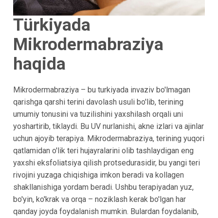
Türkiyada
Mikrodermabraziya
haqida
Mikrodermabraziya – bu turkiyada invaziv bo'lmagan
qarishga qarshi terini davolash usuli bo'lib, terining
umumiy tonusini va tuzilishini yaxshilash orqali uni
yoshartirib, tiklaydi. Bu UV nurlanishi, akne izlari va ajinlar
uchun ajoyib terapiya. Mikrodermabraziya, terining yuqori
qatlamidan o'lik teri hujayralarini olib tashlaydigan eng
yaxshi eksfoliatsiya qilish protsedurasidir, bu yangi teri
rivojini yuzaga chiqishiga imkon beradi va kollagen
shakllanishiga yordam beradi. Ushbu terapiyadan yuz,
bo'yin, ko'krak va orqa – noziklash kerak bo'lgan har
qanday joyda foydalanish mumkin. Bulardan foydalanib,