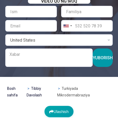
VIDEO QO‘NG‘IROQ
YUBORISH
Bosh
Tibbiy
Turkiyada
sahifa
Davolash
Mikrodermabraziya
Ulashish