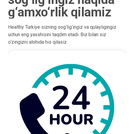
g‘amxo‘rlik qilamiz
Healthy Türkiye sizning sog‘lig‘ingiz va qulayligingiz
uchun eng yaxshisini taqdim etadi. Biz bilan siz
o‘zingizni alohida his qilasiz.