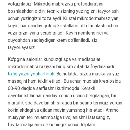
yotqizilasiz. Mikrodermabraziya protsedurasini
boshlashdan oldin, texnik sizning yuzingizni tayyorlash
uchun yuzingizni tozalaydi. Kristal mikrodermabraziyan
keyin, har qanday qoldiq kristallarni olib tashlash uchun
yuzingizni yana scrub qiladi. Keyin nemlendirici va
quyoshdan saqlaydigan krem ​​qo'llaniladi, siz
tayyorlayasiz.
Ko'pgina salonlar, kunduzgi spa va medispalar
mikrodermabrazaziyani bir qism sifatida foydalanadi.
to'liq yuzni yoshartirish
. Bu holatda, sizga maska va yuz
massajini ham taklif etiladi. Bu uchun muolaja kreslosida
60-90 daqiqa sarflashni kutilmoqda. Kerakli
davolanishlar har qanday xohish uchun belgilangan, bir
martalik spa davolanish sifatida bir seans teringiz yorqin
ko'rinishdagi va qildan mayin yumshoq his etadi. Ammo,
muayyan teri muammosiga rivojlanishni istasangiz,
foydali natijalarni sezishingiz uchun to'plam