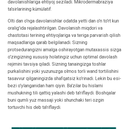
davolanishlariga ehtiyoj seziladi. Mikrodermabraziya
ta'sirlarining kümülatif.
Olti dan o'nga davolanishlar odatda yetti dan o'n to'rt kun
oralig'ida rejalashtirilgan. Davolanish miqdori va
chastotasi terining ehtiyojlariga va teriga parvarish qilish
maqsadlariga qarab belgilanadi. Sizning
protsedurangizni amalga oshirayotgan mutaxassis sizga
o'zingizning xususiy holatingiz uchun optimal davolash
rejimini tavsiya qiladi. Sizning tanaingizga toshlar
purkalishini yoki yuzunuzga olmos torli wand tortilishini
tasavvur qilganingizda shafqatsiz ko'rinadi. Lekin bu esi-
bezi o'ylanganidan ham qiyin. Ba'zilar bu hislarni
mushukning tili qattiq yalashi deb ta'riflaydi. Boshqalar
buni qumli yuz massaji yoki shunchaki teri ozgin
tortuvchi his deb ta'riflaydi.