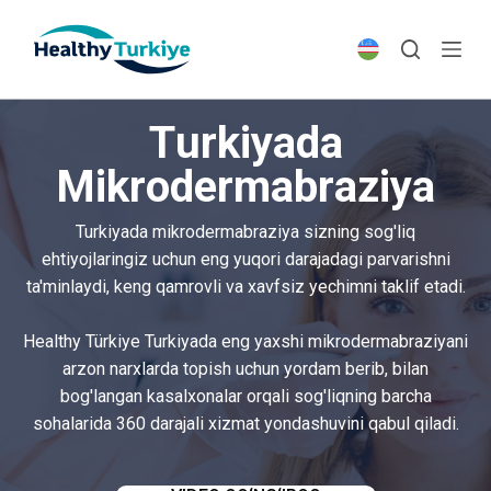
S
k
i
p
Turkiyada
t
o
Mikrodermabraziya
c
o
Turkiyada mikrodermabraziya sizning sog'liq
n
ehtiyojlaringiz uchun eng yuqori darajadagi parvarishni
t
ta'minlaydi, keng qamrovli va xavfsiz yechimni taklif etadi.
e
n
Healthy Türkiye Turkiyada eng yaxshi mikrodermabraziyani
t
arzon narxlarda topish uchun yordam berib, bilan
bog'langan kasalxonalar orqali sog'liqning barcha
sohalarida 360 darajali xizmat yondashuvini qabul qiladi.