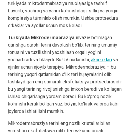
turkiyada mikrodermabraziya muolajasiga tashrif
buyurib, yoshroq va yangi ko'rinishdagi, silliq va yorqin
komplesiya ta'minlab olish mumkin. Ushbu protsedura
erkaklar va ayollar uchun mos keladi.
Turkiyada Mikrodermabraziya
invaziv bo'lmagan
qarishga qarshi terini davolash bo'lib, terining umumiy
tonusini va tuzilishini yaxshilash orqali yog'ini
yoshartiradi va tiklaydi. Bu UV nurlanishi,
akne izlari
va
ajinlar uchun ajoyib terapiya. Mikrodermabraziya – bu
terining yuqori qatlamidan o'lik teri hujayralarini olib
tashlaydigan eng samarali eksfoliatsiya protsedurasidir,
bu yangi terining rivojlanishiga imkon beradi va kollagen
ishlab chiqarishga yordam beradi. Bu ko'proq nozik
ko'rinishi kerak bo'lgan yuz, bo'yin, ko'krak va orqa kabi
joylarda ishlatilishi mumkin.
Mikrodermabraziya terini eng nozik kristallar bilan
yumshoq eksfoliatsiya qilib, teri vakumu orqali