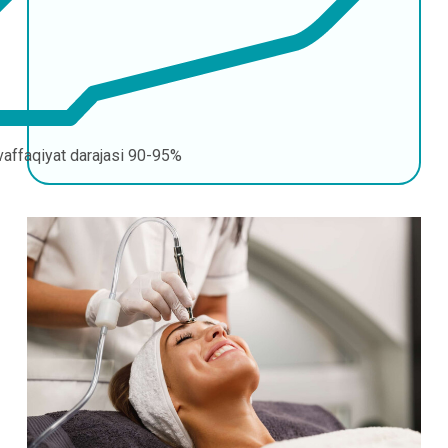
affaqiyat darajasi
90-95%