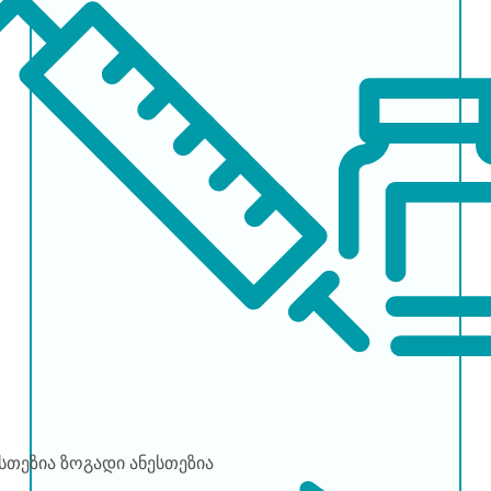
ესთეზია
ზოგადი ანესთეზია