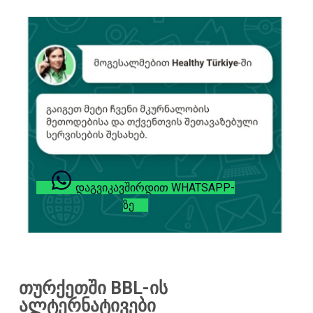
ᲓᲐᲒᲕᲘᲙᲐᲕᲨᲘᲠᲓᲘᲗ WHATSAPP-
ᲖᲔ
თურქეთში BBL-ის
ალტერნატივები