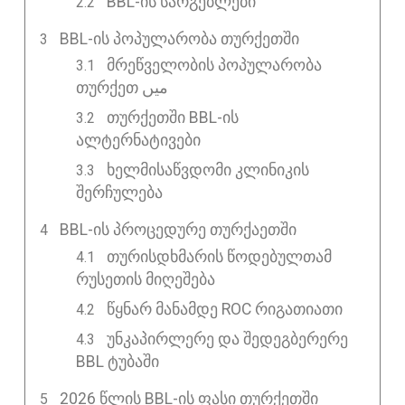
BBL-ის სარგებლები
BBL-ᲘᲡ ᲞᲝᲞᲣᲚᲐᲠᲝᲑᲐ ᲗᲣᲠᲥᲔᲗᲨᲘ
მრეწველობის პოპულარობა
თურქეთ میں
თურქეთში BBL-ის
ალტერნატივები
ხელმისაწვდომი კლინიკის
შერჩულება
BBL-ᲘᲡ ᲞᲠᲝᲪᲔᲓᲣᲠᲔ ᲗᲣᲠᲥᲐᲔᲗᲨᲘ
თურისდხმარის წოდებულთამ
რუსეთის მიღეშება
წყნარ მანამდე ROC რიგათიათი
უნკაპირლერე და შედეგბერერე
BBL ტუბაში
2026 ᲬᲚᲘᲡ BBL-ᲘᲡ ᲤᲐᲡᲘ ᲗᲣᲠᲥᲔᲗᲨᲘ