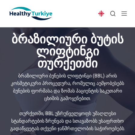
S
k
i
p
ბრაზილიური ბუტის
t
o
ლიფტინგი
c
თურქეთში
o
n
t
ბრაზილიური ბუნების ლიფტინგი (BBL) არის
e
კოსმეტიკური პროცედურა, რომელიც აუმჯობესებს
n
ბუნების ფორმასა და ზომას პაციენტის საკუთარი
t
ცხიმის გამოყენებით.
თურქეთში, BBL უზრუნველყოფს უმაღლესი
სტანდარტების ზრუნვას და სთავაზობს უსაფრთხო
გადაწყვეტას თქვენი ჯანმრთელობის საჭიროებებს.