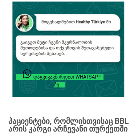
ᲓᲐᲒᲕᲘᲙᲐᲕᲨᲘᲠᲓᲘᲗ WHATSAPP-
ᲖᲔ
პაციენტები, რომლისთვისაც BBL
არის კარგი არჩევანი თურქეთში