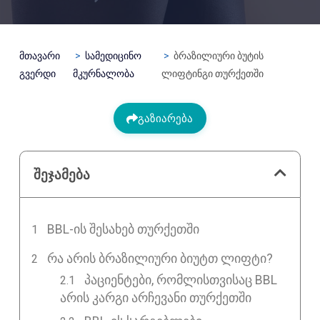
მთავარი
სამედიცინო
ბრაზილიური ბუტის
გვერდი
მკურნალობა
ლიფტინგი თურქეთში
გაზიარება
შეჯამება
BBL-ᲘᲡ ᲨᲔᲡᲐᲮᲔᲑ ᲗᲣᲠᲥᲔᲗᲨᲘ
ᲠᲐ ᲐᲠᲘᲡ ᲑᲠᲐᲖᲘᲚᲘᲣᲠᲘ ᲑᲘᲣᲢᲗ ᲚᲘᲤᲢᲘ?
პაციენტები, რომლისთვისაც BBL
არის კარგი არჩევანი თურქეთში