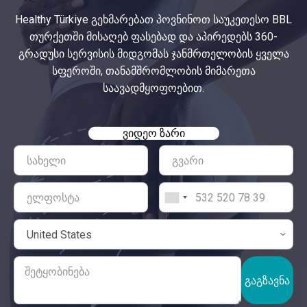
Healthy Türkiye გეხმარებათ პოვნინოთ საუკეთესო BBL
თურქეთში მისაღებ ფასებად და აპირედებს 360-
გრადუსი სერვისის მიდგომას ჯანმრთელობის ყველა
სფეროში, თანამშრომლობის მიმარეთა
საავადმყოფოებით.
ᲕᲘᲓᲔᲝ ᲖᲐᲠᲘ
ᲒᲐᲒᲖᲐᲕᲜᲐ