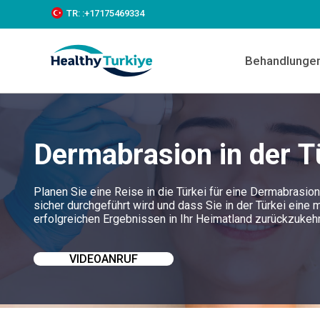
S
TR:
:+‪17175469334‬
k
i
p
Behandlunge
t
o
c
o
n
t
Dermabrasion in der T
e
n
t
Planen Sie eine Reise in die Türkei für eine Dermabrasio
sicher durchgeführt wird und dass Sie in der Türkei eine
erfolgreichen Ergebnissen in Ihr Heimatland zurückzukeh
VIDEOANRUF