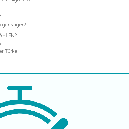
?
i günstiger?
WÄHLEN?
?
r Türkei