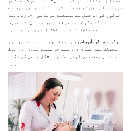
مسائل کے خاتمے کی اجازت دیتا ہے۔ اس کے مختصر
دورانیاں عمل کو پسندیدگی بناتا ہے اور بہت سے
لوگوں کو اس عمل سے مستفید ہونے کی اجازت دیتا
ہے۔ اسی لئے لوگ دھرے ہفتے میں جمالیاتی صورت
کو حاصل کرنے سے لطف اندوز ہوتے ہیں۔
ترکیہ میں
ڈرمابریشن
کی بدولت جھریاں، نشان، اور
مختلف سٹچ نشان دور کیے جا سکتے ہیں، اور لوگ
مختصر وقت میں اپنی مطلوبہ شکل حاصل کر سکتے
ہیں۔