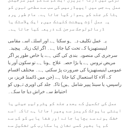
عمل ہے جس میں ایپیڈرمیس کی سب سے سطحی تہوں کو
ہٹا کر جلد کو ہموار کیا جاتا ہے۔ عام طور پر،
یہ عمل آؤٹ پیشنٹ کلینک میں، ایک پلاسٹک یا
ڈرماٹولوجک سرجن کے ذریعہ کیا جاتا ہے۔
یہ عمل تکلیف دہ ہو سکتا ہے اور اسلئے اسے مقامی
اینیستھیزیا کے تحت کیا جاتا ہے۔ اگر ایک زیادہ پیچیدہ
سرجری کی منصوبہ بندی کی گئی ہے، یا خاص طور پر اگر
مریض نروس ہے یا بڑا حصہ علاج ہونا ہے تو سکون آور یا
عمومی اینیستھیزیا کی ضرورت پڑ سکتی ہے۔ مختلف اقسام
کے آلاء کا استعمال کیا جاتا ہے (جن میں ڈائمنڈ فریز، بر،
راسپس، یا سینڈ پیپر شامل ہیں) تاکہ جلد کی اوپری تہوں کو
احتیاط سے خراش دیا جا سکے۔
عمل کی تکمیل کے بعد، جلد کو پٹرولیم جیلی یا
اینٹی بایوٹک کریمز سے پھیرا جاتا ہے تاکہ اسے
خشک ہونے سے بچایا جائے اور شفا یابی کو کم سے
کم یا بغیر کسی نشان یا سکارب کی تشکیل سے