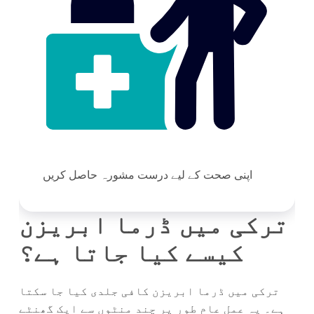
اپنی صحت کے لیے درست مشورہ حاصل کریں
ترکی میں ڈرما ابریزن
کیسے کیا جاتا ہے؟
ترکی میں ڈرما ابریزن کافی جلدی کیا جا سکتا
ہے۔ یہ عمل عام طور پر چند منٹوں سے ایک گھنٹے