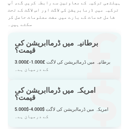
ہیلتھی ترکیہ کے معاونین سے رابطہ کریں گے، آپ
ترکیہ میں ڈرمابریشن کی لاگت اور اس لاگت کے تحت
شامل خدمات کے بارے میں مفت معلومات حاصل کر
سکتے ہیں۔
برطانیہ میں ڈرماابریشن کی
قیمت؟
برطانیہ میں ڈرماابریشن کی لاگت
£1.000-£3.000
کے درمیان ہے۔
امریکہ میں ڈرماابریشن کی
قیمت؟
امریکہ میں ڈرماابریشن کی لاگت
$4.000-$5.000
کے درمیان ہے۔