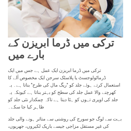
ترکی میں ڈرما ابریزن کے
بارے میں
ترکی میں ڈرما ابریزن ایک عمل ہے جس میں ایک
ڈرماٹولوجسٹ یا پلاسٹک سرجن ایک مخصوص آلے کا
استعمال کرتے ہوئے جلد کو "ریگ مال کی طرح" بناتا ہے۔ یہ
کھرچنے والا عمل جلد کی سطح کو بہتر بناتا ہے کیونکہ یہ
جلد کی اوپری تہوں کو ہٹا دیتا ہے تاکہ چمکدار نئی جلد کو
ظاہر کیا جا سکے۔
بہت سے لوگ جو سورج کی روشنی سے متاثر ہونے والی جلد
کی غیر مستقل مزاجی جیسے باریک لکیروں، جھریوں،