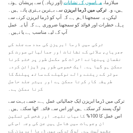
میلازما،
مہاسوں کے نشانات
(اور زیادہ) سے پریشان ہوتے
ہیں، وہ
ترکی میں ڈرما ابریزن
سے بہترین بہتری پاتے ہیں۔
لیکن، یہ سمجھنا اہم ہے کہ آپ کو ڈرما ابریزن کرنے سے
پہلے خطرات اور فوائد کو سمجھنا ضروری ہے کہ آیا یہ عمل
آپ کے لیے مناسب ہے یا نہیں۔
ترکی میں ڈرما ابریزن کی مدد سے جلد کی
جھریاں، سلائی کے نشانات اور جمالیاتی صورت کو
نقصان پہنچانے اثرات کو مکمل طور پر ختم کرنا
ممکن ہو گیا ہے۔ ایک خصوصی طور پر ڈیزائن کردہ
موٹر کے ریتنے والے نوکیلے کے ساتھ پیلنگ کا
طریقہ کار کرنا ممکن ہے اور بہتر جلد حاصل
کرنا ممکن ہے۔
ترکی میں ڈرما ابریزن ایک جمالیاتی عمل ہے، جسے بہت سے
لوگ پسند کر سکتے ہیں اور اس سے فائدہ اٹھا سکتے ہیں۔
اس عمل کا 100% کامیاب نتیجہ اور شخص کی تسکین
ان وجوہات میں شامل ہیں جن کی وجہ اس کی
مقبولیت ہے۔ لوگ ترکی میں ڈرما ابریزن کے