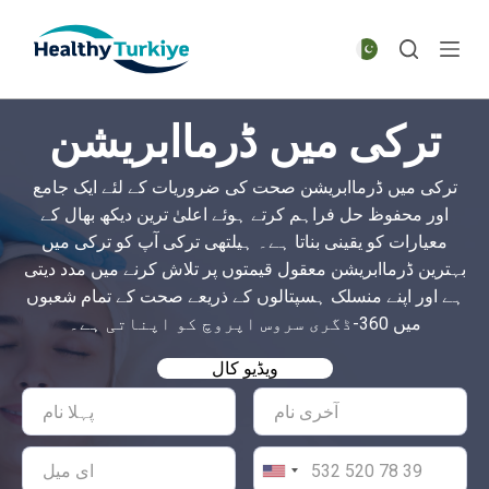
S
k
i
p
ترکی میں ڈرماابریشن
t
o
ترکی میں ڈرماابریشن صحت کی ضروریات کے لئے ایک جامع
c
اور محفوظ حل فراہم کرتے ہوئے اعلیٰ ترین دیکھ بھال کے
o
معیارات کو یقینی بناتا ہے۔ ہیلتھی ترکی آپ کو ترکی میں
n
بہترین ڈرماابریشن معقول قیمتوں پر تلاش کرنے میں مدد دیتی
t
ہے اور اپنے منسلک ہسپتالوں کے ذریعے صحت کے تمام شعبوں
e
میں 360-ڈگری سروس اپروچ کو اپناتی ہے۔
n
t
ویڈیو کال