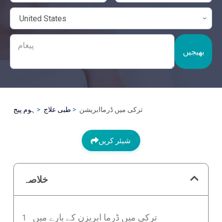
بھیجیں
ترکی میں ڈرماابریشن
طبی علاج
ہوم پیج
شیئر کریں
خلاصہ
ترکی میں ڈرما ابریزن کے بارے میں