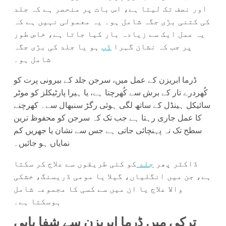
اور نصف تک لیتا ہے، اس بات پر منحصر ہے کہ جلد
کی کتنی بڑی جگہ شامل ہو۔ یہ معمولی نہیں ہے کہ
یہ عمل ایک سے زیادہ بار کیا جاتا ہے، خاص طور
پر جب کہ نشان گہرا
ڈپ
ہو یا جلد کی بڑی جگہ
شامل ہو۔
ڈرما ابریزن کے عمل میں، سرجن جلد کے بیرونی پرت کو
کُھردرے تار کے برش سے کُھرچتا ہے، یا ہیرا پارٹیکلز کو موٹر
سائیکل ہینڈل کے ساتھ لگی ہوئی رگڑ سنبھال سے۔ کھرچنے
کا عمل جاری رہتا ہے جب تک کہ سرجن کو محفوظ ترین
سطح تک نہ پہنچائی جاتی ہے جس سے نشان یا جھریں کم
نمایاں ہو جائیں۔
ڈاکٹر پھر
جلد
کو کئی طریقوں سے علاج کر سکتا
ہے، جن میں انگلیاں، گیلا یا مومی ڈریسنگ، خشکی
والا علاج یا ان میں سے کسی کا مجموعہ شامل
ہوسکتا ہے۔
ترکی میں ڈرما ابریزن سے شفا یابی