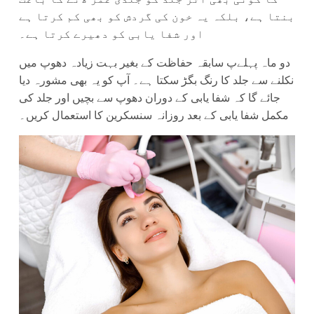
بنتا ہے، بلکہ یہ خون کی گردش کو بھی کم کرتا ہے
اور شفا یابی کو دھیرے کرتا ہے۔
دو ماہ پہلےپ سابقہ حفاظت کے بغیر بہت زیادہ دھوپ میں
نکلنے سے جلد کا رنگ بگڑ سکتا ہے۔ آپ کو یہ بھی مشورہ دیا
جائے گا کہ شفا یابی کے دوران دھوپ سے بچیں اور جلد کی
مکمل شفا یابی کے بعد روزانہ سنسکرین کا استعمال کریں۔