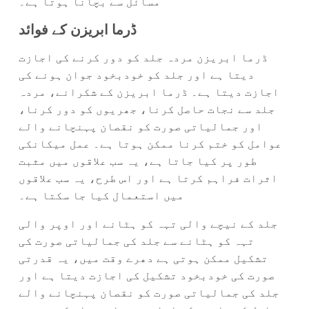
مسائل سے بچانا ہوتا ہے۔
ڈرما ابریزن کے فوائد
ڈرما ابریزن مردہ جلد کو دور کرنے کی اجازت
دیتا ہے اور جلد کو خودبخود جوان ہونے کی
اجازت دیتا ہے۔ ڈرما ابریزن کے شکرانے، مردہ
جلد سے نجات حاصل کرنا، جھریوں کو دور کرنا،
اور جمالیاتی صورت کو نقصان پہنچانے والے
عوامل کو ختم کرنا ممکن ہوتا ہے۔ عمل میکانکی
طور پر کیا جاتا ہے، یہ سب علاقوں میں مثبت
اثرات فراہم کرتا ہے اور اس طرح، یہ سب علاقوں
میں استعمال کیا جا سکتا ہے۔
جلد کے نیچے والی تہہ کو ہٹانے اور اوپر والی
تہہ کو ہٹانے سے جلد کی جمالیاتی صورت کی
تشکیل ممکن ہوتی ہے دھرے وقت میں، یہ قدرتی
صورت کی خودبخود تشکیل کی اجازت دیتا ہے اور
جلد کی جمالیاتی صورت کو نقصان پہنچانے والے