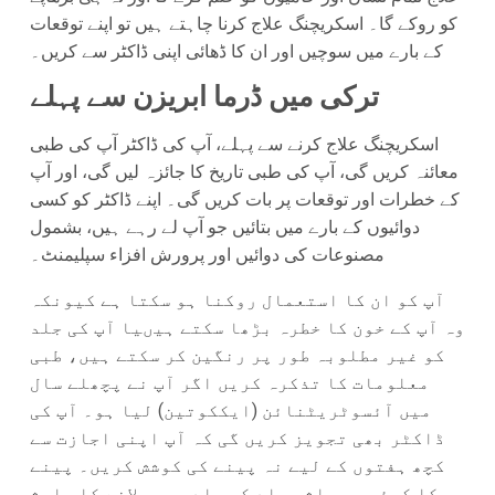
کو روکے گا۔ اسکریچنگ علاج کرنا چاہتے ہیں تو اپنے توقعات
کے بارے میں سوچیں اور ان کا ڈھائی اپنی ڈاکٹر سے کریں۔
ترکی میں ڈرما ابریزن سے پہلے
اسکریچنگ علاج کرنے سے پہلے، آپ کی ڈاکٹر آپ کی طبی
معائنہ کریں گی، آپ کی طبی تاریخ کا جائزہ لیں گی، اور آپ
کے خطرات اور توقعات پر بات کریں گی۔ اپنے ڈاکٹر کو کسی
دوائیوں کے بارے میں بتائیں جو آپ لے رہے ہیں، بشمول
مصنوعات کی دوائیں اور پرورش افزاء سپلیمنٹ۔
آپ کو ان کا استعمال روکنا ہو سکتا ہے کیونکہ
وہ آپ کے خون کا خطرہ بڑھا سکتے ہیںیا آپ کی جلد
کو غیر مطلوبہ طور پر رنگین کر سکتے ہیں، طبی
معلومات کا تذکرہ کریں اگر آپ نے پچھلے سال
میں آئسوٹریٹنائن (ایککوتین) لیا ہو۔ آپ کی
ڈاکٹر بھی تجویز کریں گی کہ آپ اپنی اجازت سے
کچھ ہفتوں کے لیے نہ پینے کی کوشش کریں۔ پینے
کا کوئی بھی اثر جلد کو جلدی عمر لانے کا باعث