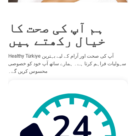
ہم آپ کی صحت کا
خیال رکھتے ہیں
Healthy Türkiye آپ کی صحت اور آرام کے لیے بہترین
سہولیات فراہم کرتا ہے۔ ہمارے ساتھ آپ خود کو خصوصی
محسوس کریں گے۔