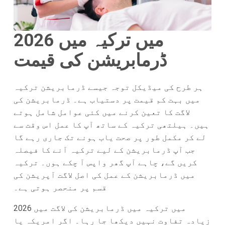
2026 میں ترکیہ میں
ڈرمابریشن کی قیمت
ہر طرح کی میڈیکل توجہ جیسے ڈرمابریشن ترکیہ
میں بہت کم قیمت پر دستیاب ہے۔ ڈرمابریشن کی
لاگت کا تعین کرنے میں کئی عوامل شامل ہوتے
ہیں۔ ہیلتھی ترکیہ کے ساتھ آپ کا عمل اس وقت سے
لے کر مکمل طور پر صحت یاب ہونے تک جاری رہے گا
جب آپ ڈرمابریشن کے لیے ترکیہ آنے کا فیصلہ
کریں گے، چاہے آپ گھر واپس آ چکے ہوں۔ ترکیہ
میں ڈرمابریشن کے عمل کی اصل لاگت آپریشن کی
قسم پر منحصر ہوتی ہے۔
2026 میں ترکیہ میں ڈرمابریشن کی لاگت میں
زیادہ تفاوت نہیں دیکھا جا رہا۔ اگر امریکہ یا