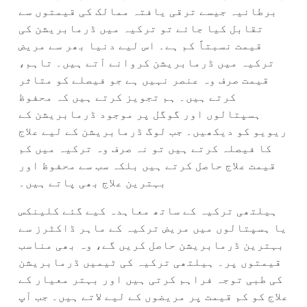
برطانیہ جیسے ترقی یافتہ ممالک کی قیمتوں سے
تقابل کیا جائے تو ترکیہ میں ڈرمابریشن کی
قیمت نسبتاً کم ہے۔ اس لیے دنیا بھر سے مریض
ترکیہ میں ڈرمابریشن کروانے آتے ہیں۔ تاہم،
قیمت صرف وہ عنصر نہیں ہے جو فیصلے کو متاثر
کرتے ہیں۔ ہم تجویز کرتے ہیں کہ محفوظ
ہسپتالوں اور گوگل پر موجود ڈرمابریشن کے
ریویو کو دیکھیں۔ جب لوگ ڈرمابریشن کے لیے علاج
کا فیصلہ کرتے ہیں تو نہ صرف وہ ترکیہ میں کم
قیمت علاج حاصل کرتے ہیں بلکہ سب سے محفوظ اور
بہترین علاج بھی پاتے ہیں۔
ہیلتھی ترکیہ کے ساتھ معاہدہ کیے گئے کلینکس
یا ہسپتالوں میں مریض ترکیہ کے ماہر ڈاکٹرز سے
بہترین ڈرمابریشن حاصل کریں گے، وہ بھی مناسب
قیمتوں پر۔ ہیلتھی ترکیہ کی ٹیمیں ڈرمابریشن
کی طبی توجہ فراہم کرتی ہیں اور بہتر معیار کے
علاج کو کم قیمت پر مریضوں کے لیے لاتے ہیں۔ جب آپ