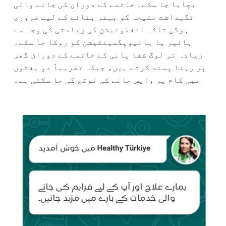
بچایا جا سکے۔ خاتمے کے دوران کی جانے والی
نگہداشت نتیجہ کو بہتر بنانے کے لیے ضروری
ہوگی تاکہ انفلونیشن کی زیادتی کی وجہ سے
ہائپر یا ہائپوپگمینٹیشن کو روکا جا سکے۔
زیادہ تر لوگ شفا یابی کے خاتمے کے دوران گھر
پر رہنا پسند کرتے ہیں، جبکہ تقریباً دو ہفتوں
میں کام پر واپس جانے کی توقع کی جا سکتی ہے۔