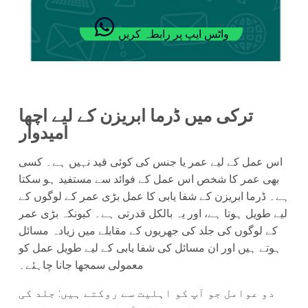
واٹس ایپ پر رابطہ کریں
ترکی میں ڈرما ابریزن کے لیے اچھا
امیدوار
اس عمل کے لیے عمر یا جنس کی کوئی قید نہیں ہے۔ کسی
بھی عمر کا شخص اس عمل کے فوائد سے مستفید ہو سکتا
ہے۔ ڈرما ابریزن کے شفا یابی کا عمل بڑی عمر کے لوگوں کے
لیے طویل ہوتا ہے، اور یہ بالکل قدرتی ہے۔ کیونکہ بڑی عمر
کے لوگوں کی جلد کی جھریوں کے مقابلے میں زیادہ مسائل
ہوتے ہیں اور ان مسائل کی شفا یابی کے لیے طویل عمل کو
معمولی سمجھا جانا چاہئے۔
دو عوامل جو آپ کو اہلیت سے روکتے ہیں: جلد کی