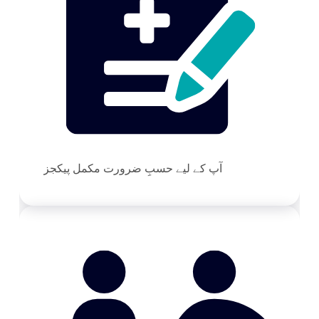
آپ کے لیے حسبِ ضرورت مکمل پیکجز