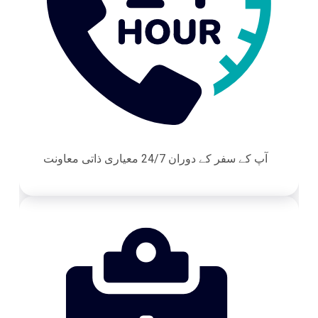
آپ کے سفر کے دوران 24/7 معیاری ذاتی معاونت