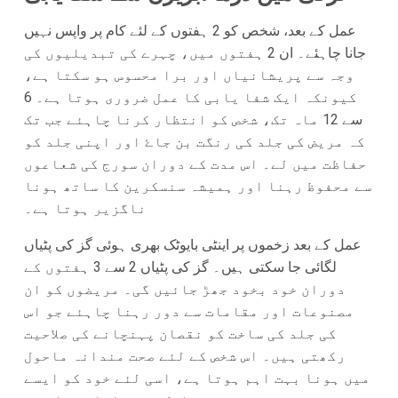
عمل کے بعد، شخص کو 2 ہفتوں کے لئے کام پر واپس نہیں
جانا چاہئے۔ ان 2 ہفتوں میں، چہرے کی تبدیلیوں کی
وجہ سے پریشانیاں اور برا محسوس ہو سکتا ہے،
کیونکہ ایک شفا یابی کا عمل ضروری ہوتا ہے۔ 6
سے 12 ماہ تک، شخص کو انتظار کرنا چاہئے جب تک
کہ مریض کی جلد کی رنگت بن جاۓ اور اپنی جلد کو
حفاظت میں لے۔ اس مدت کے دوران سورج کی شعاعوں
سے محفوظ رہنا اور ہمیشہ سنسکرین کا ساتھ ہونا
ناگزیر ہوتا ہے۔
عمل کے بعد زخموں پر اینٹی بایوٹک بھری ہوئی گز کی پٹیاں
لگائی جا سکتی ہیں۔ گز کی پٹیاں 2 سے 3 ہفتوں کے
دوران خود بخود جھڑ جائیں گی۔ مریضوں کو ان
مصنوعات اور مقامات سے دور رہنا چاہئے جو اس
کی جلد کی ساخت کو نقصان پہنچانے کی صلاحیت
رکھتی ہیں۔ اس شخص کے لئے صحت مندانہ ماحول
میں ہونا بہت اہم ہوتا ہے، اسی لئے خود کو ایسے