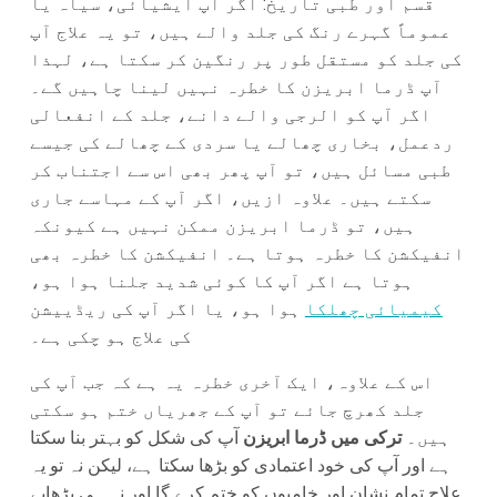
قسم اور طبی تاریخ: اگر آپ ایشیائی، سیاہ یا
عموماً گہرے رنگ کی جلد والے ہیں، تو یہ علاج آپ
کی جلد کو مستقل طور پر رنگین کر سکتا ہے، لہذا
آپ ڈرما ابریزن کا خطرہ نہیں لینا چاہیں گے۔
اگر آپ کو الرجی والے دانے، جلد کے انفعالی
ردعمل، بخاری چھالے یا سردی کے چھالے کی جیسے
طبی مسائل ہیں، تو آپ پھر بھی اس سے اجتناب کر
سکتے ہیں۔ علاوہ ازیں، اگر آپ کے مہاسے جاری
ہیں، تو ڈرما ابریزن ممکن نہیں ہے کیونکہ
انفیکشن کا خطرہ ہوتا ہے۔ انفیکشن کا خطرہ بھی
ہوتا ہے اگر آپ کا کوئی شدید جلنا ہوا ہو،
کیمیائی چھلکا
ہوا ہو، یا اگر آپ کی ریڈییشن
کی علاج ہو چکی ہے۔
اس کے علاوہ، ایک آخری خطرہ یہ ہے کہ جب آپ کی
جلد کھرچ جائے تو آپ کے جھریاں ختم ہو سکتی
ہیں۔
ترکی میں ڈرما ابریزن
آپ کی شکل کو بہتر بنا سکتا
ہے اور آپ کی خود اعتمادی کو بڑھا سکتا ہے، لیکن نہ تو یہ
علاج تمام نشان اور خامیوں کو ختم کرے گا اور نہ ہی بڑھاپے