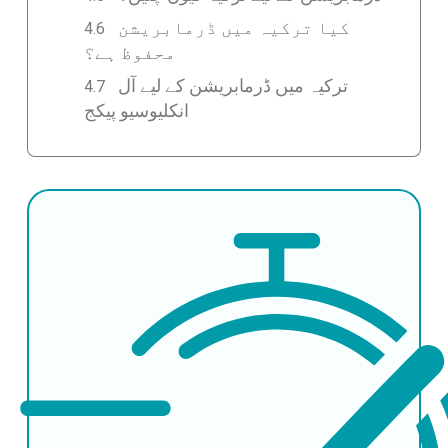
کیا ترکیہ میں ڈرمابریشن
محفوظ ہے؟
ترکیہ میں ڈرمابریشن کے لیے آل
انکلیوسیو پیکج