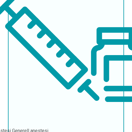
stesi
Generell anestesi