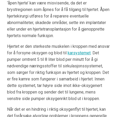
‘åpen hjerte’ kan være misvisende, da det er
brystregionen som åpnes for å få tilgang til hjertet. Åpen
hjertekirurgi utføres for å reparere eventuelle
abnormaliteter, skadede områder, sette inn implantater
eller under en hjertetransplantasjon for å gjenopprette
hjertets normale funksjon.
Hjertet er den sterkeste muskelen i kroppen med ansvar
for å forsyne oksygen og blod til
karsystemet
. Det
pumper omtrent 5 til 8 liter blod per minutt for å gi
nødvendige næringsstoffer til sirkulasjonssystemet,
som sørger for riktig funksjon av hjertet og kroppen. Det
er fire kamre som fungerer i samarbeid i hjertet. Innen
dette systemet, tar høyre side imot ikke-oksygenert
blod fra kroppen og sender det til lungene, mens
venstre side pumper oksygenrikt blod ut i kroppen.
Når det er en hindring i riktig oksygenflyt til hjertet, kan
det forårsake alvorlige problemer i kroppens generelle