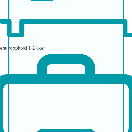
ehusopphold
1-2 uker