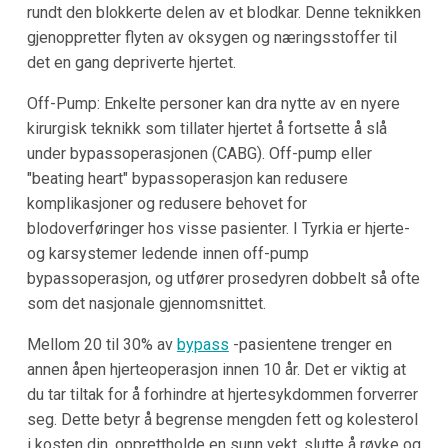
rundt den blokkerte delen av et blodkar. Denne teknikken
gjenoppretter flyten av oksygen og næringsstoffer til
det en gang depriverte hjertet.
Off-Pump: Enkelte personer kan dra nytte av en nyere
kirurgisk teknikk som tillater hjertet å fortsette å slå
under bypassoperasjonen (CABG). Off-pump eller
"beating heart" bypassoperasjon kan redusere
komplikasjoner og redusere behovet for
blodoverføringer hos visse pasienter. I Tyrkia er hjerte-
og karsystemer ledende innen off-pump
bypassoperasjon, og utfører prosedyren dobbelt så ofte
som det nasjonale gjennomsnittet.
Mellom 20 til 30% av
bypass
-pasientene trenger en
annen åpen hjerteoperasjon innen 10 år. Det er viktig at
du tar tiltak for å forhindre at hjertesykdommen forverrer
seg. Dette betyr å begrense mengden fett og kolesterol
i kosten din, opprettholde en sunn vekt, slutte å røyke og