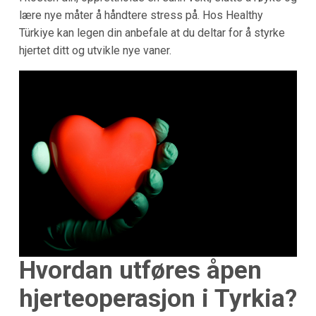
lære nye måter å håndtere stress på. Hos Healthy
Türkiye kan legen din anbefale at du deltar for å styrke
hjertet ditt og utvikle nye vaner.
Hvordan utføres åpen
hjerteoperasjon i Tyrkia?