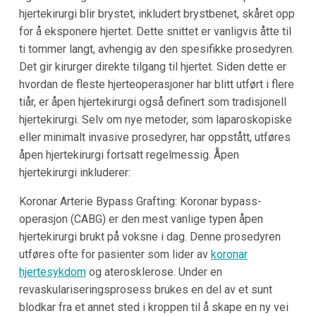
hjertekirurgi blir brystet, inkludert brystbenet, skåret opp
for å eksponere hjertet. Dette snittet er vanligvis åtte til
ti tommer langt, avhengig av den spesifikke prosedyren.
Det gir kirurger direkte tilgang til hjertet. Siden dette er
hvordan de fleste hjerteoperasjoner har blitt utført i flere
tiår, er åpen hjertekirurgi også definert som tradisjonell
hjertekirurgi. Selv om nye metoder, som laparoskopiske
eller minimalt invasive prosedyrer, har oppstått, utføres
åpen hjertekirurgi fortsatt regelmessig. Åpen
hjertekirurgi inkluderer:
Koronar Arterie Bypass Grafting: Koronar bypass-
operasjon (CABG) er den mest vanlige typen åpen
hjertekirurgi brukt på voksne i dag. Denne prosedyren
utføres ofte for pasienter som lider av
koronar
hjertesykdom
og aterosklerose. Under en
revaskulariseringsprosess brukes en del av et sunt
blodkar fra et annet sted i kroppen til å skape en ny vei