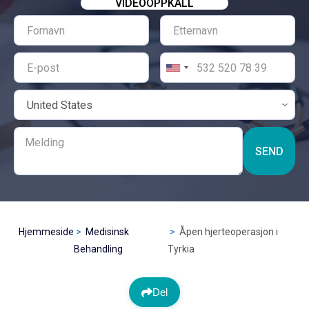
VIDEOOPPKALL
SEND
Hjemmeside
Medisinsk
Åpen hjerteoperasjon i
Behandling
Tyrkia
Del