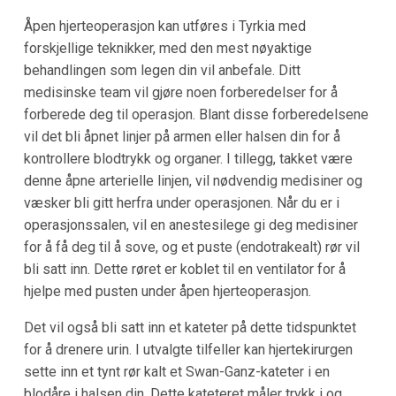
Åpen hjerteoperasjon kan utføres i Tyrkia med
forskjellige teknikker, med den mest nøyaktige
behandlingen som legen din vil anbefale. Ditt
medisinske team vil gjøre noen forberedelser for å
forberede deg til operasjon. Blant disse forberedelsene
vil det bli åpnet linjer på armen eller halsen din for å
kontrollere blodtrykk og organer. I tillegg, takket være
denne åpne arterielle linjen, vil nødvendig medisiner og
væsker bli gitt herfra under operasjonen. Når du er i
operasjonssalen, vil en anestesilege gi deg medisiner
for å få deg til å sove, og et puste (endotrakealt) rør vil
bli satt inn. Dette røret er koblet til en ventilator for å
hjelpe med pusten under åpen hjerteoperasjon.
Det vil også bli satt inn et kateter på dette tidspunktet
for å drenere urin. I utvalgte tilfeller kan hjertekirurgen
sette inn et tynt rør kalt et Swan-Ganz-kateter i en
blodåre i halsen din. Dette kateteret måler trykk i og