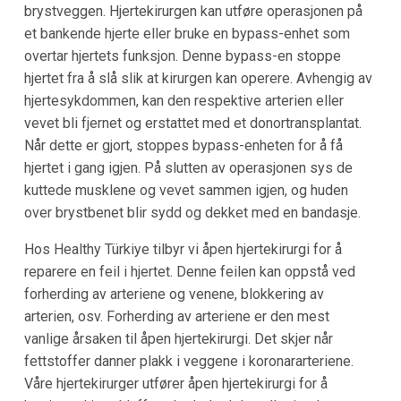
brystveggen. Hjertekirurgen kan utføre operasjonen på
et bankende hjerte eller bruke en bypass-enhet som
overtar hjertets funksjon. Denne bypass-en stoppe
hjertet fra å slå slik at kirurgen kan operere. Avhengig av
hjertesykdommen, kan den respektive arterien eller
vevet bli fjernet og erstattet med et donortransplantat.
Når dette er gjort, stoppes bypass-enheten for å få
hjertet i gang igjen. På slutten av operasjonen sys de
kuttede musklene og vevet sammen igjen, og huden
over brystbenet blir sydd og dekket med en bandasje.
Hos Healthy Türkiye tilbyr vi åpen hjertekirurgi for å
reparere en feil i hjertet. Denne feilen kan oppstå ved
forherding av arteriene og venene, blokkering av
arterien, osv. Forherding av arteriene er den mest
vanlige årsaken til åpen hjertekirurgi. Det skjer når
fettstoffer danner plakk i veggene i koronararteriene.
Våre hjertekirurger utfører åpen hjertekirurgi for å