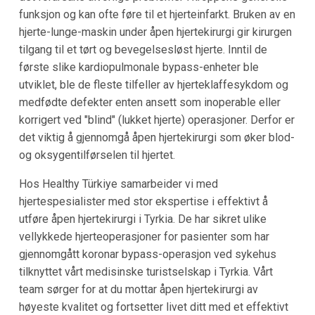
funksjon og kan ofte føre til et hjerteinfarkt. Bruken av en
hjerte-lunge-maskin under åpen hjertekirurgi gir kirurgen
tilgang til et tørt og bevegelsesløst hjerte. Inntil de
første slike kardiopulmonale bypass-enheter ble
utviklet, ble de fleste tilfeller av hjerteklaffesykdom og
medfødte defekter enten ansett som inoperable eller
korrigert ved "blind" (lukket hjerte) operasjoner. Derfor er
det viktig å gjennomgå åpen hjertekirurgi som øker blod-
og oksygentilførselen til hjertet.
Hos Healthy Türkiye samarbeider vi med
hjertespesialister med stor ekspertise i effektivt å
utføre åpen hjertekirurgi i Tyrkia. De har sikret ulike
vellykkede hjerteoperasjoner for pasienter som har
gjennomgått koronar bypass-operasjon ved sykehus
tilknyttet vårt medisinske turistselskap i Tyrkia. Vårt
team sørger for at du mottar åpen hjertekirurgi av
høyeste kvalitet og fortsetter livet ditt med et effektivt