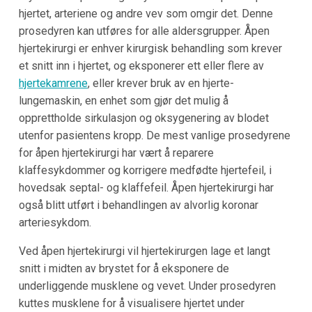
hjertet, arteriene og andre vev som omgir det. Denne
prosedyren kan utføres for alle aldersgrupper. Åpen
hjertekirurgi er enhver kirurgisk behandling som krever
et snitt inn i hjertet, og eksponerer ett eller flere av
hjertekamrene
, eller krever bruk av en hjerte-
lungemaskin, en enhet som gjør det mulig å
opprettholde sirkulasjon og oksygenering av blodet
utenfor pasientens kropp. De mest vanlige prosedyrene
for åpen hjertekirurgi har vært å reparere
klaffesykdommer og korrigere medfødte hjertefeil, i
hovedsak septal- og klaffefeil. Åpen hjertekirurgi har
også blitt utført i behandlingen av alvorlig koronar
arteriesykdom.
Ved åpen hjertekirurgi vil hjertekirurgen lage et langt
snitt i midten av brystet for å eksponere de
underliggende musklene og vevet. Under prosedyren
kuttes musklene for å visualisere hjertet under