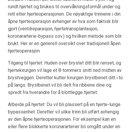
rundt hjertet og brukes til overvåkningsformål under og
rett etter hjerteoperasjonen. De nøyaktige trinnene i din
åpne hjerteoperasjon avhenger av hva som faktisk blir
gjort (ventilreparasjon, hjertetransplantasjon,
koronararterie-bypass osv.) og hvilken metode som blir
brukt. Her er en generell oversikt over tradisjonell åpen
hjerteoperasjon:
Tilgang til hjertet: Huden over brystet ditt blir renset, og
hjertekirurgen vil lage et 8-tommers snitt ned midten av
brystveggen. Deretter kutter kirurgen brystbenet ditt i to
på langs. Brystbenet vil bli delt fra ribbene dine og
spredt fra hverandre for å blottlegge hjertet.
Arbeide på hjertet: Du vil bli plassert på en hjerte-lunge
bypassenhet. Deretter vil ulike trinn bli utført avhengig
av den åpne hjerteoperasjonen. For eksempel kan en
eller flere blokkerte koronararterier bli omgått under en