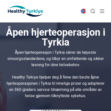
S
k
i
p
Åpen hjerteoperasjon i
t
o
Tyrkia
c
o
Åpen hjerteoperasjon i Tyrkia sikrer de høyeste
n
omsorgsstandardene, og tilbyr en omfattende og sikker
t
løsning for dine helsebehov.
e
n
Healthy Türkiye hjelper deg å finne den beste åpne
t
hjerteoperasjonen i Tyrkia til rimelige priser og adopterer
en 360-graders service tilnærming på alle områder av
helse gjennom tilknyttede sykehus.