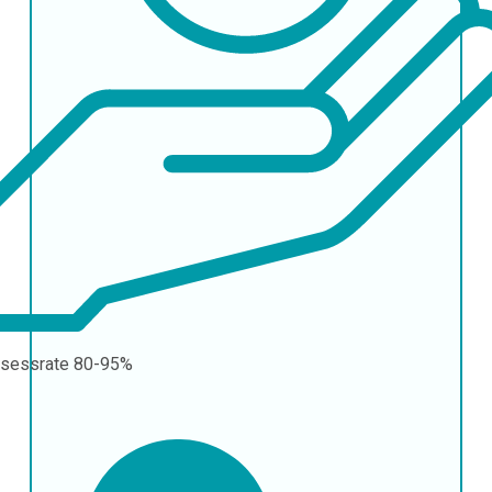
sessrate
80-95%