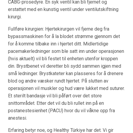
CABG-prosedyre. En syk ventil kan bli fjernet og
erstattet med en kunstig ventil under ventilutskiftning
kirurgi.
Fullføre kirurgien: Hjertekirurgen vil fjerne deg fra
bypassmaskinen for å la blodet strømme gjennom det
for å komme tilbake inn i hjertet ditt. Midlertidige
pacemakerledninger som ble satt inn under operasjonen
(hvis aktuelt) vil bli festet til enheten utenfor kroppen
din. Brystbenet vil deretter bli sydd sammen igjen med
små ledninger. Brystkateter kan plasseres for å drenere
blod og andre væsker rundt hjertet. På slutten av
operasjonen vil muskler og hud være lukket med suturer.
Et sterilt bandasje vil bli påført over det store
snittområdet. Etter det vil du bli rullet inn på en
postanestesienhet (PACU) hvor du vil våkne opp fra
anestesi.
Erfaring betyr noe, og Healthy Türkiye har det. Vi gir