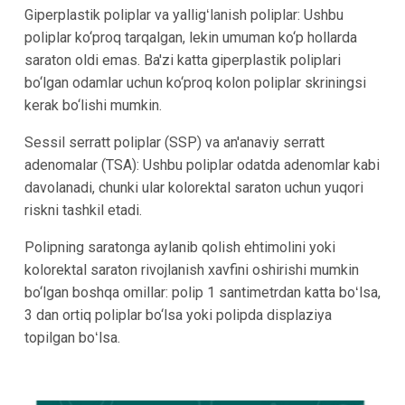
Giperplastik poliplar va yalligʻlanish poliplar: Ushbu
poliplar ko‘proq tarqalgan, lekin umuman ko‘p hollarda
saraton oldi emas. Ba'zi katta giperplastik poliplari
bo‘lgan odamlar uchun ko‘proq kolon poliplar skriningsi
kerak bo‘lishi mumkin.
Sessil serratt poliplar (SSP) va an'anaviy serratt
adenomalar (TSA): Ushbu poliplar odatda adenomlar kabi
davolanadi, chunki ular kolorektal saraton uchun yuqori
riskni tashkil etadi.
Polipning saratonga aylanib qolish ehtimolini yoki
kolorektal saraton rivojlanish xavfini oshirishi mumkin
bo‘lgan boshqa omillar: polip 1 santimetrdan katta boʻlsa,
3 dan ortiq poliplar bo‘lsa yoki polipda displaziya
topilgan boʻlsa.