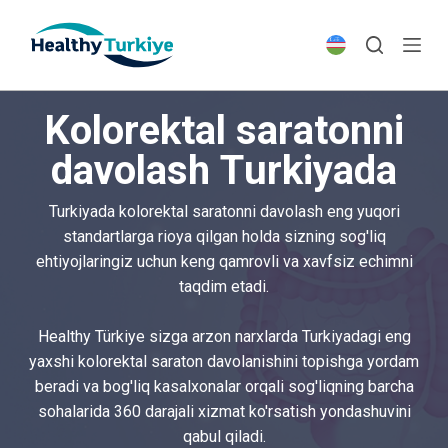
S
k
i
p
Kolorektal saratonni
t
o
davolash Turkiyada
c
o
Turkiyada kolorektal saratonni davolash eng yuqori
n
standartlarga rioya qilgan holda sizning sog'liq
t
ehtiyojlaringiz uchun keng qamrovli va xavfsiz echimni
e
taqdim etadi.
n
t
Healthy Türkiye sizga arzon narxlarda Turkiyadagi eng
yaxshi kolorektal saraton davolanishini topishga yordam
beradi va bog'liq kasalxonalar orqali sog'liqning barcha
sohalarida 360 darajali xizmat ko'rsatish yondashuvini
qabul qiladi.