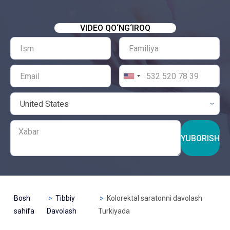
VIDEO QO‘NG‘IROQ
YUBORISH
Bosh
Tibbiy
Kolorektal saratonni davolash
sahifa
Davolash
Turkiyada