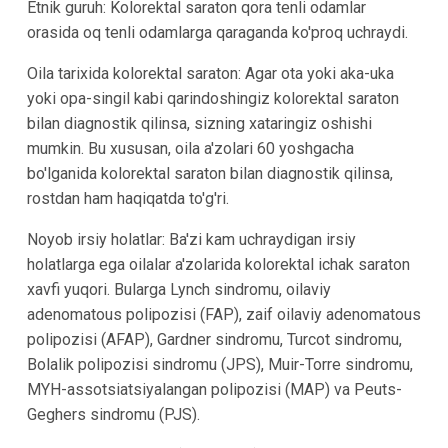
Etnik guruh: Kolorektal saraton qora tenli odamlar
orasida oq tenli odamlarga qaraganda ko'proq uchraydi.
Oila tarixida kolorektal saraton: Agar ota yoki aka-uka
yoki opa-singil kabi qarindoshingiz kolorektal saraton
bilan diagnostik qilinsa, sizning xataringiz oshishi
mumkin. Bu xususan, oila a'zolari 60 yoshgacha
bo'lganida kolorektal saraton bilan diagnostik qilinsa,
rostdan ham haqiqatda to'g'ri.
Noyob irsiy holatlar: Ba'zi kam uchraydigan irsiy
holatlarga ega oilalar a'zolarida kolorektal ichak saraton
xavfi yuqori. Bularga Lynch sindromu, oilaviy
adenomatous polipozisi (FAP), zaif oilaviy adenomatous
polipozisi (AFAP), Gardner sindromu, Turcot sindromu,
Bolalik polipozisi sindromu (JPS), Muir-Torre sindromu,
MYH-assotsiatsiyalangan polipozisi (MAP) va Peuts-
Geghers sindromu (PJS).