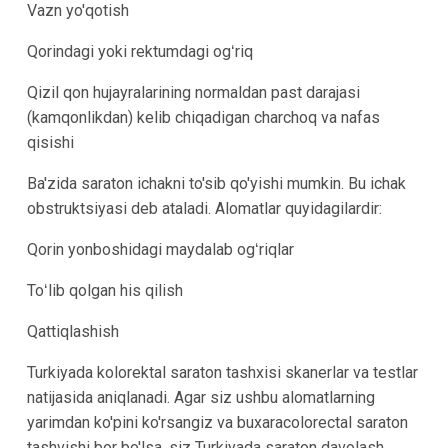
Vazn yo'qotish
Qorindagi yoki rektumdagi ogʻriq
Qizil qon hujayralarining normaldan past darajasi
(kamqonlikdan) kelib chiqadigan charchoq va nafas
qisishi
Ba'zida saraton ichakni to'sib qo'yishi mumkin. Bu ichak
obstruktsiyasi deb ataladi. Alomatlar quyidagilardir:
Qorin yonboshidagi maydalab ogʻriqlar
Toʻlib qolgan his qilish
Qattiqlashish
Turkiyada kolorektal saraton tashxisi skanerlar va testlar
natijasida aniqlanadi. Agar siz ushbu alomatlarning
yarimdan ko'pini ko'rsangiz va buxaracolorectal saraton
tashvishi bor bo'lsa, siz Turkiyada saraton davolash