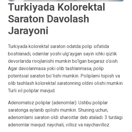
Turkiyada Kolorektal
Saraton Davolash
Jarayoni
Turkiyada kolorektal saraton odatda polip sifatida
boshlanadi, odamlar yoshi ulgʻaygan sayin ichki qizlik
devorlarida rivojlanishi mumkin bo‘lgan begaraz o‘sish.
Agar davolanmasa yoki olib tashlanmasa, polip
potentsial saraton boʻlishi mumkin. Poliplarni topish va
olib tashlash kolorektal saratonning oldini olishi mumkin.
Turli xil poliplar mavjud.
Adenomatoz poliplar (adenomlar): Ushbu poliplar
saratonga aylanib qolishi mumkin. Shuning uchun,
adenomlarni saraton oldi sharoitlar deb ataladi. 3 turdagi
adenomlar mavjud: naychali, villoz va naychavilloz.