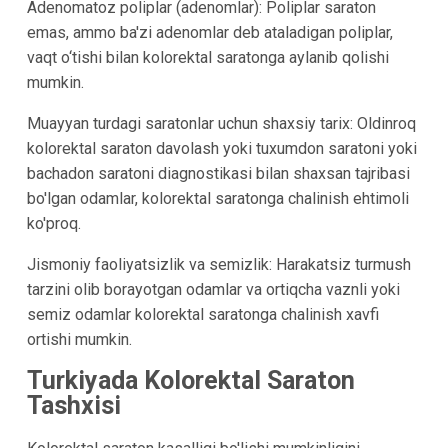
Adenomatoz poliplar (adenomlar): Poliplar saraton
emas, ammo ba'zi adenomlar deb ataladigan poliplar,
vaqt o‘tishi bilan kolorektal saratonga aylanib qolishi
mumkin.
Muayyan turdagi saratonlar uchun shaxsiy tarix: Oldinroq
kolorektal saraton davolash yoki tuxumdon saratoni yoki
bachadon saratoni diagnostikasi bilan shaxsan tajribasi
bo'lgan odamlar, kolorektal saratonga chalinish ehtimoli
ko'proq.
Jismoniy faoliyatsizlik va semizlik: Harakatsiz turmush
tarzini olib borayotgan odamlar va ortiqcha vaznli yoki
semiz odamlar kolorektal saratonga chalinish xavfi
ortishi mumkin.
Turkiyada Kolorektal Saraton
Tashxisi