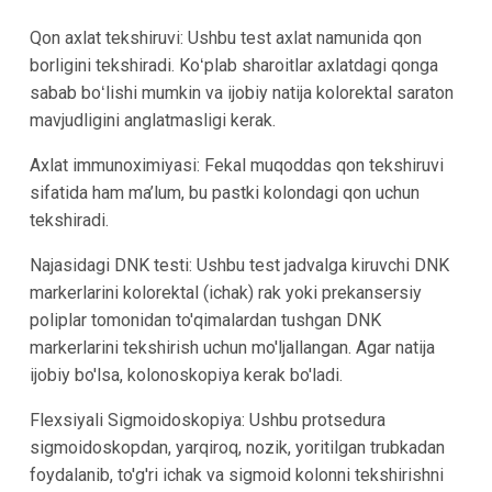
Qon axlat tekshiruvi: Ushbu test axlat namunida qon
borligini tekshiradi. Koʻplab sharoitlar axlatdagi qonga
sabab boʻlishi mumkin va ijobiy natija kolorektal saraton
mavjudligini anglatmasligi kerak.
Axlat immunoximiyasi: Fekal muqoddas qon tekshiruvi
sifatida ham ma’lum, bu pastki kolondagi qon uchun
tekshiradi.
Najasidagi DNK testi: Ushbu test jadvalga kiruvchi DNK
markerlarini kolorektal (ichak) rak yoki prekansersiy
poliplar tomonidan to'qimalardan tushgan DNK
markerlarini tekshirish uchun mo'ljallangan. Agar natija
ijobiy bo'lsa, kolonoskopiya kerak bo'ladi.
Flexsiyali Sigmoidoskopiya: Ushbu protsedura
sigmoidoskopdan, yarqiroq, nozik, yoritilgan trubkadan
foydalanib, to'g'ri ichak va sigmoid kolonni tekshirishni