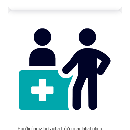
Sog‘lig‘ingiz bo‘yicha to‘g‘ri maslahat oling