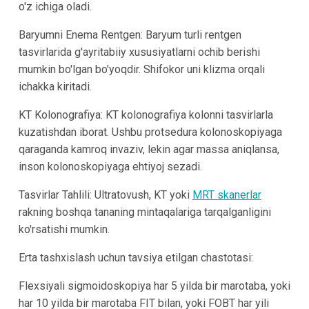
o'z ichiga oladi.
Baryumni Enema Rentgen: Baryum turli rentgen
tasvirlarida g'ayritabiiy xususiyatlarni ochib berishi
mumkin bo'lgan bo'yoqdir. Shifokor uni klizma orqali
ichakka kiritadi.
KT Kolonografiya: KT kolonografiya kolonni tasvirlarla
kuzatishdan iborat. Ushbu protsedura kolonoskopiyaga
qaraganda kamroq invaziv, lekin agar massa aniqlansa,
inson kolonoskopiyaga ehtiyoj sezadi.
Tasvirlar Tahlili: Ultratovush, KT yoki
MRT skanerlar
rakning boshqa tananing mintaqalariga tarqalganligini
ko'rsatishi mumkin.
Erta tashxislash uchun tavsiya etilgan chastotasi:
Flexsiyali sigmoidoskopiya har 5 yilda bir marotaba, yoki
har 10 yilda bir marotaba FIT bilan, yoki FOBT har yili