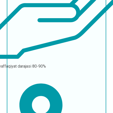
affaqiyat darajasi
80-90%