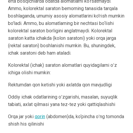
erta bosqichlarda odatda alomatlarni ko‘rsatmaydi.
Ammo, kolorektal saraton bemorning tanasida tarqala
boshlaganda, umumiy asosiy alomatlarini ko'rish mumkin
bo'ladi. Ammo, bu alomatlarning bir nechtasi bo‘lishi
kolorektal saraton borligini anglatmaydi. Kolorektal
saraton katta ichakda (kolon saratoni) yoki orqa jarga
(rektal saraton) boshlanishi mumkin. Bu, shuningdek,
ichak saratoni deb ham ataladi.
Kolorektal (ichak) saraton alomatlari quyidagilarni oʻz
ichiga olishi mumkin:
Rektumdan qon ketishi yoki axlatda qon mavjudligi
Oddiy ichak odatlarining oʻzgarishi, masalan, suyuqlik
tabiati, axlat qilmasi yana tez-tez yoki qattiqlashishi
Orqa jar yoki
qorin
(abdomen)da, ko‘pincha oʻng tomonda
shish his qilinishi