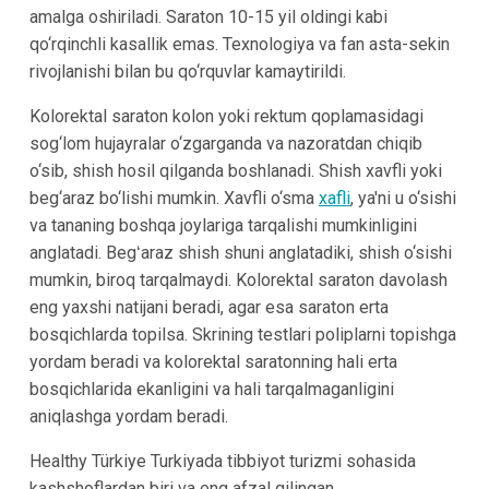
amalga oshiriladi. Saraton 10-15 yil oldingi kabi
qo‘rqinchli kasallik emas. Texnologiya va fan asta-sekin
rivojlanishi bilan bu qo‘rquvlar kamaytirildi.
Kolorektal saraton kolon yoki rektum qoplamasidagi
sog‘lom hujayralar o‘zgarganda va nazoratdan chiqib
o‘sib, shish hosil qilganda boshlanadi. Shish xavfli yoki
beg‘araz bo‘lishi mumkin. Xavfli o‘sma
xafli
, ya'ni u o‘sishi
va tananing boshqa joylariga tarqalishi mumkinligini
anglatadi. Begʻaraz shish shuni anglatadiki, shish o‘sishi
mumkin, biroq tarqalmaydi. Kolorektal saraton davolash
eng yaxshi natijani beradi, agar esa saraton erta
bosqichlarda topilsa. Skrining testlari poliplarni topishga
yordam beradi va kolorektal saratonning hali erta
bosqichlarida ekanligini va hali tarqalmaganligini
aniqlashga yordam beradi.
Healthy Türkiye Turkiyada tibbiyot turizmi sohasida
kashshoflardan biri va eng afzal qilingan