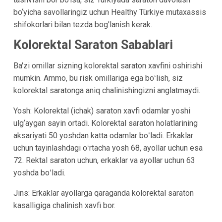
bo‘yicha savollaringiz uchun Healthy Türkiye mutaxassis
shifokorlari bilan tezda bog'lanish kerak.
Kolorektal Saraton Sabablari
Ba'zi omillar sizning kolorektal saraton xavfini oshirishi
mumkin. Ammo, bu risk omillariga ega boʻlish, siz
kolorektal saratonga aniq chalinishingizni anglatmaydi.
Yosh: Kolorektal (ichak) saraton xavfi odamlar yoshi
ulg‘aygan sayin ortadi. Kolorektal saraton holatlarining
aksariyati 50 yoshdan katta odamlar boʻladi. Erkaklar
uchun tayinlashdagi oʻrtacha yosh 68, ayollar uchun esa
72. Rektal saraton uchun, erkaklar va ayollar uchun 63
yoshda boʻladi.
Jins: Erkaklar ayollarga qaraganda kolorektal saraton
kasalligiga chalinish xavfi bor.