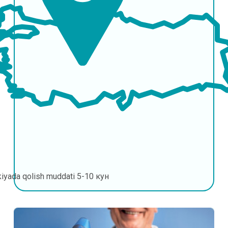
kiyada qolish muddati
5-10 кун