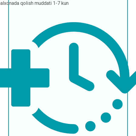
alxonada qolish muddati
1-7 kun