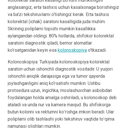
Kolorektal saraton kasalligi bo'lishi mumkinligini
anglasangiz, erta tashxis uchun kasalxonaga borishingiz
va ba'zi tekshiruvlarni o‘tishingiz kerak. Erta tashxis
kolorektal (ichak) saratoni kasalligida juda muhim.
Skrining poliplarni topishi mumkin kasallikka
aylangandan oldingi. 80% hollarda, shifokor kolorektal
saratoni diagnostik qiladi, bemor alomatlar
ko‘rsatganidan keyin esa
kolonoskopiya
o’tkazadi.
Kolonoskopiya: Turkiyada kolonoskopiya kolorektal
saraton uchun ishonchli diagnostik vositadir. U yuqori
ishonchli aniqlik darajasiga ega va tumor qayerda
joylashganligini aniq ko‘rsatishi mumkin. Ushbu
protsedura uzun, ingichka, moslashuvchan asbobdan
foydalangan holda amalga oshiriladi, u kolonoskop deb
ataladi va unda nur va kamera mavjud. Bu shifokorga
butun kolonni va rektumni koʻrishga imkon beradi. Ular
poliplarni olib tashlashi yoki tekshiruv vaqtida toʻqima
namunasi olishlari mumkin.