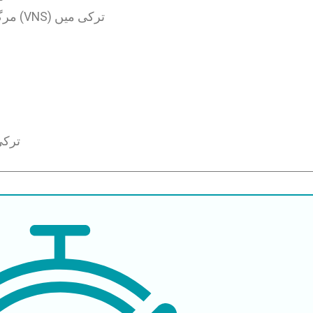
مرگی کا علاج کے لئے ویگس نرو اسٹیملیشن (VNS) ترکی میں
ترکی