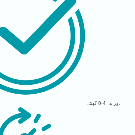
دورانیہ
4-8 گھنٹے