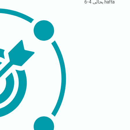
4-6 hafta
بحالی