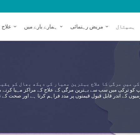
ہسپتال
مریض رہنمائی
ہمارے بارے میں
علاج
ی میں مرگی کا علاج بہترین معیار کی دیکھ بھال کو یقین