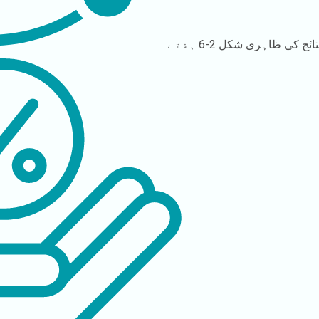
تائج کی ظاہری شکل
2-6 ہفتے