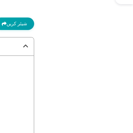
شیئر کریں