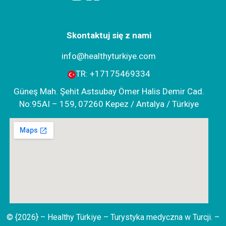
Skontaktuj się z nami
info@healthyturkiye.com
TR:
+‪17175469334‬
Güneş Mah. Şehit Astsubay Ömer Halis Demir Cad.
No:95AI – 159, 07260 Kepez / Antalya / Türkiye
© {2026} – Healthy Türkiye – Turystyka medyczna w Turcji. –