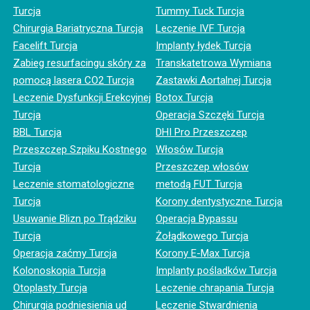
Turcja
Tummy Tuck Turcja
Chirurgia Bariatryczna Turcja
Leczenie IVF Turcja
Facelift Turcja
Implanty łydek Turcja
Zabieg resurfacingu skóry za
Transkatetrowa Wymiana
pomocą lasera CO2 Turcja
Zastawki Aortalnej Turcja
Leczenie Dysfunkcji Erekcyjnej
Botox Turcja
Turcja
Operacja Szczęki Turcja
BBL Turcja
DHI Pro Przeszczep
Przeszczep Szpiku Kostnego
Włosów Turcja
Turcja
Przeszczep włosów
Leczenie stomatologiczne
metodą FUT Turcja
Turcja
Korony dentystyczne Turcja
Usuwanie Blizn po Trądziku
Operacja Bypassu
Turcja
Żołądkowego Turcja
Operacja zaćmy Turcja
Korony E-Max Turcja
Kolonoskopia Turcja
Implanty pośladków Turcja
Otoplasty Turcja
Leczenie chrapania Turcja
Chirurgia podniesienia ud
Leczenie Stwardnienia