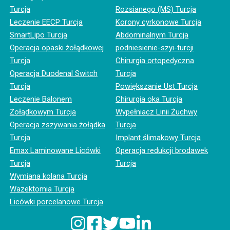
Turcja
Rozsianego (MS) Turcja
Leczenie EECP Turcja
Korony cyrkonowe Turcja
SmartLipo Turcja
Abdominalnym Turcja
Operacja opaski żołądkowej
podniesienie-szyi-turcji
Turcja
Chirurgia ortopedyczna
Operacja Duodenal Switch
Turcja
Turcja
Powiększanie Ust Turcja
Leczenie Balonem
Chirurgia oka Turcja
Żołądkowym Turcja
Wypełniacz Linii Żuchwy
Operacja zszywania żołądka
Turcja
Turcja
Implant ślimakowy Turcja
Emax Laminowane Licówki
Operacja redukcji brodawek
Turcja
Turcja
Wymiana kolana Turcja
Wazektomia Turcja
Licówki porcelanowe Turcja