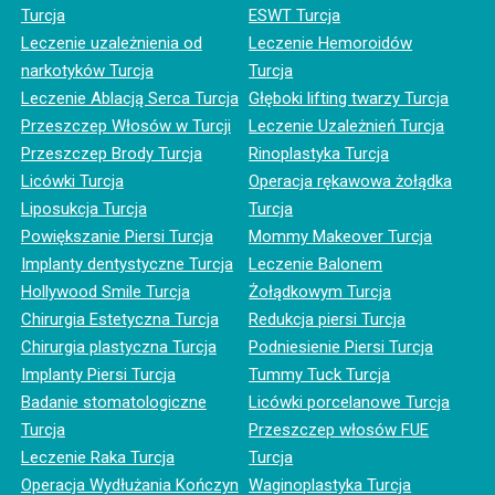
Turcja
ESWT Turcja
Leczenie uzależnienia od
Leczenie Hemoroidów
narkotyków Turcja
Turcja
Leczenie Ablacją Serca Turcja
Głęboki lifting twarzy Turcja
Przeszczep Włosów w Turcji
Leczenie Uzależnień Turcja
Przeszczep Brody Turcja
Rinoplastyka Turcja
Licówki Turcja
Operacja rękawowa żołądka
Liposukcja Turcja
Turcja
Powiększanie Piersi Turcja
Mommy Makeover Turcja
Implanty dentystyczne Turcja
Leczenie Balonem
Hollywood Smile Turcja
Żołądkowym Turcja
Chirurgia Estetyczna Turcja
Redukcja piersi Turcja
Chirurgia plastyczna Turcja
Podniesienie Piersi Turcja
Implanty Piersi Turcja
Tummy Tuck Turcja
Badanie stomatologiczne
Licówki porcelanowe Turcja
Turcja
Przeszczep włosów FUE
Leczenie Raka Turcja
Turcja
Operacja Wydłużania Kończyn
Waginoplastyka Turcja