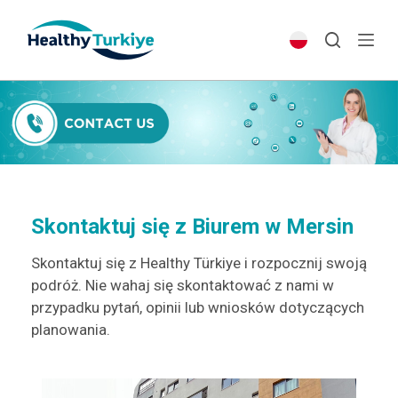
S
k
i
p
t
o
c
o
n
t
Skontaktuj się z Biurem w Mersin
e
Skontaktuj się z Healthy Türkiye i rozpocznij swoją
n
podróż. Nie wahaj się skontaktować z nami w
t
przypadku pytań, opinii lub wniosków dotyczących
planowania.