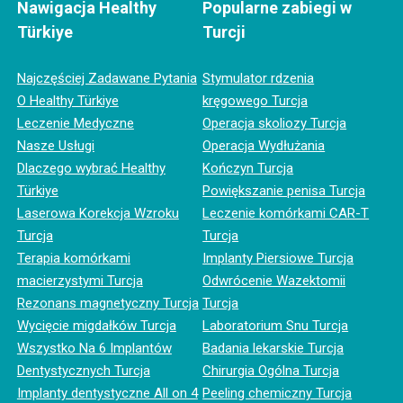
Nawigacja Healthy
Popularne zabiegi w
Türkiye
Turcji
Najczęściej Zadawane Pytania
Stymulator rdzenia
O Healthy Türkiye
kręgowego Turcja
Leczenie Medyczne
Operacja skoliozy Turcja
Nasze Usługi
Operacja Wydłużania
Dlaczego wybrać Healthy
Kończyn Turcja
Türkiye
Powiększanie penisa Turcja
Laserowa Korekcja Wzroku
Leczenie komórkami CAR-T
Turcja
Turcja
Terapia komórkami
Implanty Piersiowe Turcja
macierzystymi Turcja
Odwrócenie Wazektomii
Rezonans magnetyczny Turcja
Turcja
Wycięcie migdałków Turcja
Laboratorium Snu Turcja
Wszystko Na 6 Implantów
Badania lekarskie Turcja
Dentystycznych Turcja
Chirurgia Ogólna Turcja
Implanty dentystyczne All on 4
Peeling chemiczny Turcja