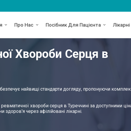
я
Про Нас
Посібник Для Пацієнта
Лікарні
ої Хвороби Серця в
абезпечує найвищі стандарти догляду, пропонуючи комплек
я ревматичної хвороби серця в Туреччині за доступними цін
и здоров'я через афілійовані лікарні.