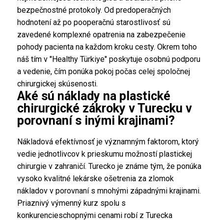
bezpečnostné protokoly. Od predoperačných
hodnotení až po pooperačnú starostlivosť sú
zavedené komplexné opatrenia na zabezpečenie
pohody pacienta na každom kroku cesty. Okrem toho
náš tím v "Healthy Türkiye" poskytuje osobnú podporu
a vedenie, čím ponúka pokoj počas celej spoločnej
chirurgickej skúsenosti.
Aké sú náklady na plastické
chirurgické zákroky v Turecku v
porovnaní s inými krajinami?
Nákladová efektívnosť je významným faktorom, ktorý
vedie jednotlivcov k prieskumu možností plastickej
chirurgie v zahraničí. Turecko je známe tým, že ponúka
vysoko kvalitné lekárske ošetrenia za zlomok
nákladov v porovnaní s mnohými západnými krajinami.
Priaznivý výmenný kurz spolu s
konkurencieschopnými cenami robí z Turecka