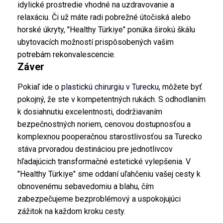
idylické prostredie vhodné na uzdravovanie a
relaxáciu. Či už máte radi pobrežné útočiská alebo
horské úkryty, "Healthy Türkiye" ponúka širokú škálu
ubytovacích možností prispôsobených vašim
potrebám rekonvalescencie.
Záver
Pokiaľ ide o
plastickú chirurgiu v Turecku
, môžete byť
pokojný, že ste v kompetentných rukách. S odhodlaním
k dosiahnutiu excelentnosti, dodržiavaním
bezpečnostných noriem, cenovou dostupnosťou a
komplexnou pooperačnou starostlivosťou sa Turecko
stáva prvoradou destináciou pre jednotlivcov
hľadajúcich transformačné estetické vylepšenia. V
"Healthy Türkiye" sme oddaní uľahčeniu vašej cesty k
obnovenému sebavedomiu a blahu, čím
zabezpečujeme bezproblémový a uspokojujúci
zážitok na každom kroku cesty.