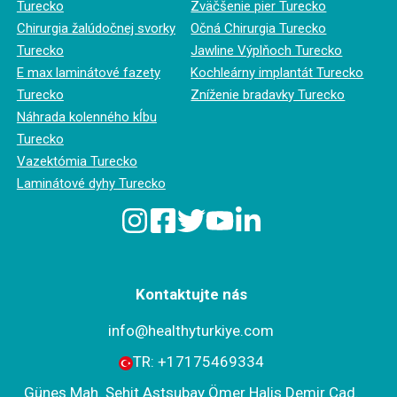
Turecko
Zväčšenie pier Turecko
Chirurgia žalúdočnej svorky
Očná Chirurgia Turecko
Turecko
Jawline Výplňoch Turecko
E max laminátové fazety
Kochleárny implantát Turecko
Turecko
Zníženie bradavky Turecko
Náhrada kolenného kĺbu
Turecko
Vazektómia Turecko
Laminátové dyhy Turecko
Kontaktujte nás
info@healthyturkiye.com
TR:
+‪17175469334‬
Güneş Mah. Şehit Astsubay Ömer Halis Demir Cad.