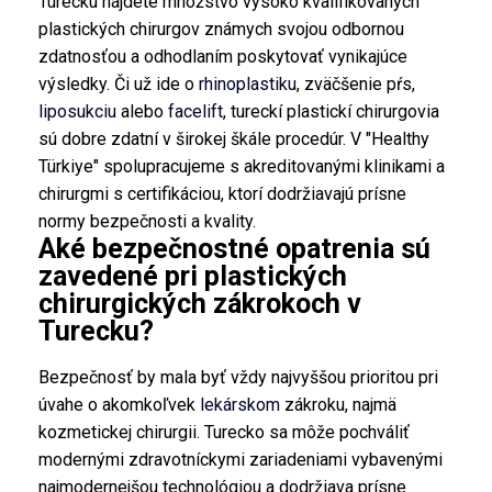
Turecku nájdete množstvo vysoko kvalifikovaných
plastických chirurgov známych svojou odbornou
zdatnosťou a odhodlaním poskytovať vynikajúce
výsledky. Či už ide o
rhinoplastiku
, zväčšenie pŕs,
liposukciu
alebo
facelift
, tureckí plastickí chirurgovia
sú dobre zdatní v širokej škále procedúr. V "Healthy
Türkiye" spolupracujeme s akreditovanými klinikami a
chirurgmi s certifikáciou, ktorí dodržiavajú prísne
normy bezpečnosti a kvality.
Aké bezpečnostné opatrenia sú
zavedené pri plastických
chirurgických zákrokoch v
Turecku?
Bezpečnosť by mala byť vždy najvyššou prioritou pri
úvahe o akomkoľvek
lekárskom
zákroku, najmä
kozmetickej chirurgii. Turecko sa môže pochváliť
modernými zdravotníckymi zariadeniami vybavenými
najmodernejšou technológiou a dodržiava prísne