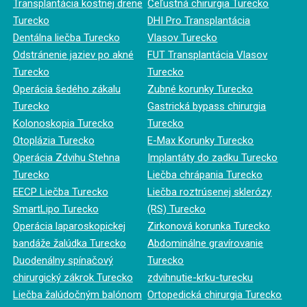
Transplantácia kostnej drene
Čeľustná chirurgia Turecko
Turecko
DHI Pro Transplantácia
Dentálna liečba Turecko
Vlasov Turecko
Odstránenie jaziev po akné
FUT Transplantácia Vlasov
Turecko
Turecko
Operácia šedého zákalu
Zubné korunky Turecko
Turecko
Gastrická bypass chirurgia
Kolonoskopia Turecko
Turecko
Otoplázia Turecko
E-Max Korunky Turecko
Operácia Zdvihu Stehna
Implantáty do zadku Turecko
Turecko
Liečba chrápania Turecko
EECP Liečba Turecko
Liečba roztrúsenej sklerózy
SmartLipo Turecko
(RS) Turecko
Operácia laparoskopickej
Zirkonová korunka Turecko
bandáže žalúdka Turecko
Abdominálne gravírovanie
Duodenálny spínačový
Turecko
chirurgický zákrok Turecko
zdvihnutie-krku-turecku
Liečba žalúdočným balónom
Ortopedická chirurgia Turecko