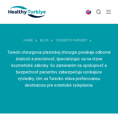
S
k
i
p
t
o
HOME
BLOG
COSMETIC SURGERY
c
o
Tureckí chirurgovia plastickej chirurgie ponúkajú odborné
n
znalosti a precíznosť, špecializujúc sa na rôzne
t
kozmetické zákroky. So zameraním na spokojnosť a
e
bezpečnosť pacientov zabezpečujú vynikajúce
n
výsledky, čím sa Turecko stáva preferovanou
t
destináciou pre estetické vylepšenia.