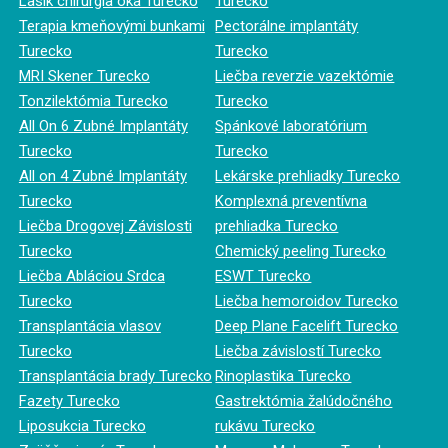
Lasik chirurgia oka Turecko
Turecko
Terapia kmeňovými bunkami
Pectorálne implantáty
Turecko
Turecko
MRI Skener Turecko
Liečba reverzie vazektómie
Tonzilektómia Turecko
Turecko
All On 6 Zubné Implantáty
Spánkové laboratórium
Turecko
Turecko
All on 4 Zubné Implantáty
Lekárske prehliadky Turecko
Turecko
Komplexná preventívna
Liečba Drogovej Závislosti
prehliadka Turecko
Turecko
Chemický peeling Turecko
Liečba Abláciou Srdca
ESWT Turecko
Turecko
Liečba hemoroidov Turecko
Transplantácia vlasov
Deep Plane Facelift Turecko
Turecko
Liečba závislostí Turecko
Transplantácia brady Turecko
Rinoplastika Turecko
Fazety Turecko
Gastrektómia žalúdočného
Liposukcia Turecko
rukávu Turecko