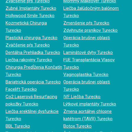
Zväčšenie pŕs Turecko
Mommy Makeover Turecko
Zubné Implantáty Turecko
Liečba žalúdočným balónom
Hollywood Smile Turecko
Turecko
Kozmetická Chirurgia
Zmenšenie pŕs Turecko
Turecko
Zdvihnutie prsníkov Turecko
Plastická chirurgia Turecko
Operácia brušnej oblasti
Zväčšenie pŕs Turecko
Turecko
Dentálna Prehliadka Turecko
Laminátové dyhy Turecko
Liečba rakoviny Turecko
FUE Transplantácia Vlasov
Chirurgia Predĺženia Končatín
Turecko
Turecko
Vaginoplastika Turecko
Bariatrická operácia Turecko
Operácia brušnej oblasti
Facelift Turecko
Turecko
Co2 Laserová Resurfacing
IVF Liečba Turecko
pokožky Turecko
Lýtkové implantáty Turecko
Liečba erektilnej dysfunkcie
Zmena aortálnej chlopne
Turecko
katétrom (TAVR) Turecko
BBL Turecko
Botox Turecko