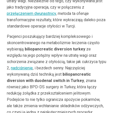
utraty wagi. Niezależnie od tego, czy wykonywana jest
jako tradycyjna operacja, czy w połączeniu z
przełączeniem dwunastnicy
, metoda ta oferuje
transformacyjne rezultaty, które wykraczają daleko poza
standardowe operacje otyłości w Turcji.
Pacjenci poszukujący bardziej kompleksowego i
skoncentrowanego na metabolizmie leczenia często
wybierają
biliopancreatic diversion turkey
ze
względu na jego potężny wpływ na utratę wagi oraz
schorzenia związane z otyłością, takie jak cukrzyca typu
2,
nadciśnienie
, i bezdech senny. Najczęściej
wykonywaną dziś techniką jest
biliopancreatic
diversion with duodenal switch in Turkey
, znana
również jako BPD-DS surgery in Turkey, która łączy
redukcję żołądka z przekształceniem jelitowym.
Podejście to nie tylko ogranicza spożycie pokarmów,
ale także zmienia wchłanianie składników odżywczych,
co czyni ją jedną z najskuteczniejszych procedur