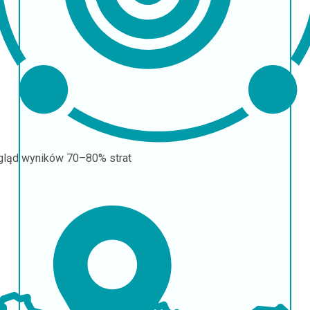
gląd wyników
70–80% strat