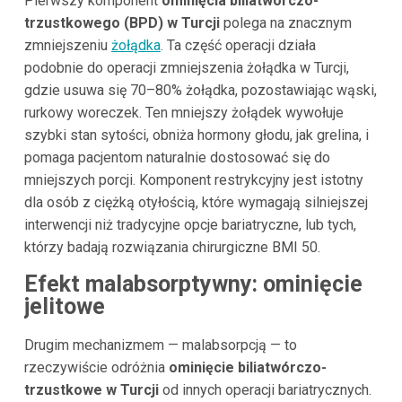
Pierwszy komponent
ominięcia biliatwórczo-
trzustkowego (BPD) w Turcji
polega na znacznym
zmniejszeniu
żołądka
. Ta część operacji działa
podobnie do operacji zmniejszenia żołądka w Turcji,
gdzie usuwa się 70–80% żołądka, pozostawiając wąski,
rurkowy woreczek. Ten mniejszy żołądek wywołuje
szybki stan sytości, obniża hormony głodu, jak grelina, i
pomaga pacjentom naturalnie dostosować się do
mniejszych porcji. Komponent restrykcyjny jest istotny
dla osób z ciężką otyłością, które wymagają silniejszej
interwencji niż tradycyjne opcje bariatryczne, lub tych,
którzy badają rozwiązania chirurgiczne BMI 50.
Efekt malabsorptywny: ominięcie
jelitowe
Drugim mechanizmem — malabsorpcją — to
rzeczywiście odróżnia
ominięcie biliatwórczo-
trzustkowe w Turcji
od innych operacji bariatrycznych.