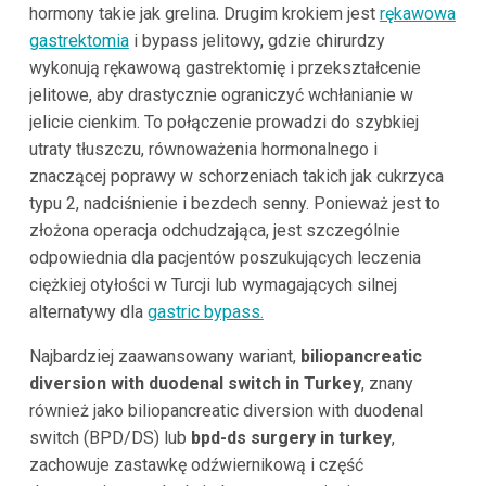
hormony takie jak grelina. Drugim krokiem jest
rękawowa
gastrektomia
i bypass jelitowy, gdzie chirurdzy
wykonują rękawową gastrektomię i przekształcenie
jelitowe, aby drastycznie ograniczyć wchłanianie w
jelicie cienkim. To połączenie prowadzi do szybkiej
utraty tłuszczu, równoważenia hormonalnego i
znaczącej poprawy w schorzeniach takich jak cukrzyca
typu 2, nadciśnienie i bezdech senny. Ponieważ jest to
złożona operacja odchudzająca, jest szczególnie
odpowiednia dla pacjentów poszukujących leczenia
ciężkiej otyłości w Turcji lub wymagających silnej
alternatywy dla
gastric bypass.
Najbardziej zaawansowany wariant,
biliopancreatic
diversion with duodenal switch in Turkey
, znany
również jako biliopancreatic diversion with duodenal
switch (BPD/DS) lub
bpd-ds surgery in turkey
,
zachowuje zastawkę odźwiernikową i część