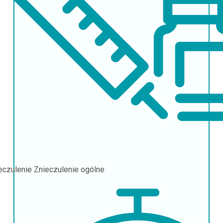
eczulenie
Znieczulenie ogólne