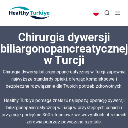
S
k
i
p
Chirurgia dywersji
t
o
biliargonopancreatycznej
c
w Turcji
o
n
t
Chirurgia dywersji biliargonopancreatycznej w Turcji zapewnia
e
najwyższe standardy opieki, oferując kompleksowe i
n
bezpieczne rozwiązanie dla Twoich potrzeb zdrowotnych.
t
Healthy Türkiye pomaga znaleźć najlepszą operację dywersji
biliargonopancreatycznej w Turcji w przystępnych cenach i
przyjmuje podejście 360-stopniowe we wszystkich obszarach
zdrowia poprzez powiązane szpitale.