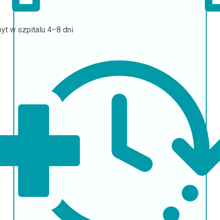
yt w szpitalu
4–8 dni