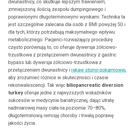
dwunastnicy, co skutkuje lepszym trawieniem,
zmniejszoną ilością zespołu dumpingowego i
poprawionymi długoterminowymi wynikami. Technika ta
jest szczególnie zalecana dla osób z BMI powyżej 50 i
dla tych, którzy potrzebują maksymalnego wpływu
metabolicznego. Pacjenci rozważający procedurę
często porównują to, co oferuje dywersja żółciowo-
trzustkowa z przełączeniem dwunastnicy z gastric
bypass lub dywersja żółciowo-trzustkowa z
przełączeniem dwunastnicy i
rękaw stomii pokarmowej
,
aby zrozumieć różnice w skuteczności i czasie
rekonwalescencji. Tak więc
biliopancreatic diversion
turkey
oferuje jedne z najwyższych wskaźników
sukcesów w medycynie bariatrycznej, dając utratę
nadmiarowej masy ciała na poziomie 70–80%,
długoterminową remisję choroby i trwałą poprawę
jakości życia.