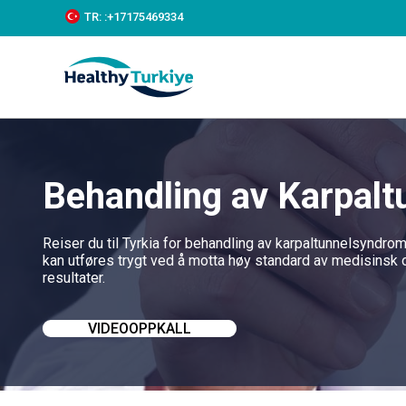
S
TR:
:+‪17175469334‬
k
i
p
t
o
c
o
n
t
Behandling av Karpalt
e
n
t
Reiser du til Tyrkia for behandling av karpaltunnelsyndro
kan utføres trygt ved å motta høy standard av medisinsk om
resultater.
VIDEOOPPKALL