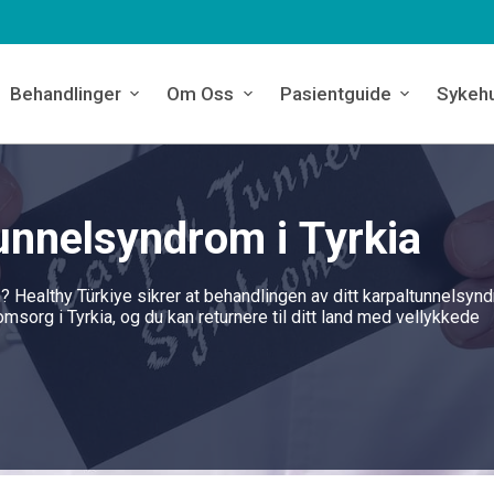
Behandlinger
Om Oss
Pasientguide
Sykeh
unnelsyndrom i Tyrkia
m? Healthy Türkiye sikrer at behandlingen av ditt karpaltunnelsyn
sorg i Tyrkia, og du kan returnere til ditt land med vellykkede