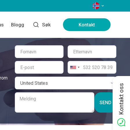
SPRÅK
us
Blogg
Søk
Kontakt
drom
Kontakt oss
SEND