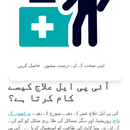
اپنی صحت کے لیے درست مشورہ حاصل کریں
آئی پی ایل علاج کیسے
کام کرتا ہے؟
آئی پی ایل علاج عمر کے دھبے، سورج کے دھبے،
مہاسوں کے
داغ
, روزیشیا، اور دیگر مسائل کی ظاہری شکل کو کم کرنے
کے لئے نئے بینڈ لائٹ کی طاقت کو استعمال کرتا ہے۔ آئی پی