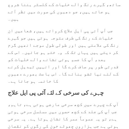
ساتھ، گہرے رنگ والے خلیات کے کلسٹر بننا شروع
ہو جاتے ہیں، جو دھبوں کی صورت میں نظر آتے
ہیں۔
جب آپ آئی پی ایل علاج کرواتے ہیں، شعاعیں ان
خلیات کے رنگ کی طرف متوجہ ہوتی ہیں جو گہرے
رنگ کی علامتی ہیں اور طولی طول موجے انھیں گرم
کر دیتی ہیں یہاں تک کہ وہ ختم ہو جائیں۔ اس کے
بعد، آپ کا جسم ہوتی نشانے والے خلیات کو
قدرتی طور پر صاف کرے گا اور انہیں تبدیل کرنے
کے لئے نیا ٹشو بنائے گا۔ اس باعث بھورے دھبوں
کا خاتمہ ہو جاتا ہے۔
چہرے کی سرخی کے لئے آئی پی ایل علاج
آپ کے چہرے میں کچھ سرخی عارضی ہوتی ہے، تاہم،
جب آپ کی جلد کے کچھ حصوں میں مسلسل سرخی ہوتی
ہے، تو یہ عموماً عمر کا نشان ہوتا ہے۔ یہ سرخی
ہوتی ہے جب ہزاروں چھوٹے خون کی رگوں کو نقصان