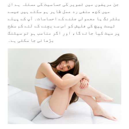
جن مریضوں میں تصویر کی حساسیت کی مسئلہ ہے ان
میں کچھ منفی رد عمل ظاہر ہو سکتے ہیں جیسے
بلٹرنگ یا معمولی جلنے کے احساسات۔ آپ کے پہلے
ٹیسٹ پیچ کی فلیش کو اس سے بچنے کے لئے کم سطح
پر سیٹ کیا جائے گا، اور اگر مناسب ہو تو سیٹنگ
بڑھائی جا سکتی ہے۔