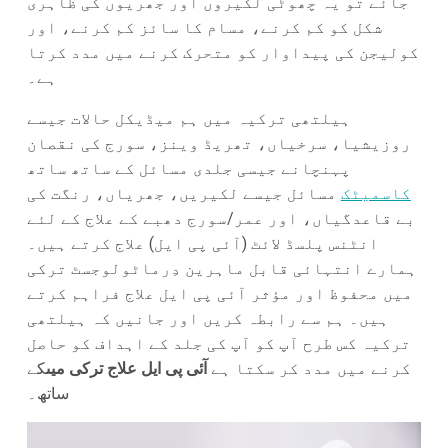
جائے تو یہ چھوٹی لکیروں اور جھریوں کی ظاہری
شکل کو کم کرنے، مسام کا سائز کم کرنے، اور
کولیجن کی پیداوار کو متحرک کرنے میں مدد کرتا
ہے۔
ہیلتھی ترکیہ میں ہم میڈیکل حالات جیسے
روزیشیا، سرخیاں، تھریڈ وینز، سورج کی نقصان
پہنچانے جیسی جلدی مسائل کے ساتھ ساتھ
کاسمیٹک
مسائل جیسے لکیریں، جھریاں، رنگت کی
بے قاعدگیاں، اور عمر/سورج دھبے کے علاج کے لئے
انٹنس پلسڈ لائٹ (آئی پی ایل) علاج کرتے ہیں۔
ہمارے انتہائی قابل ماہرین دِرماٹولوجسٹ ترکی
میں محفوظ اور مؤثر آئی پی ایل علاج فراہم کرتے
ہیں۔ ہم سے رابطہ کریں اور جانیں کہ ہیلتھی
ترکیہ کس طرح آپ کو آپ کی جلد کے اہداف کو حاصل
کرنے میں مدد کر سکتا ہے
آئی پی ایل علاج ترکی میں
کے
ساتھ۔