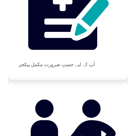
آپ کے لیے حسبِ ضرورت مکمل پیکجز