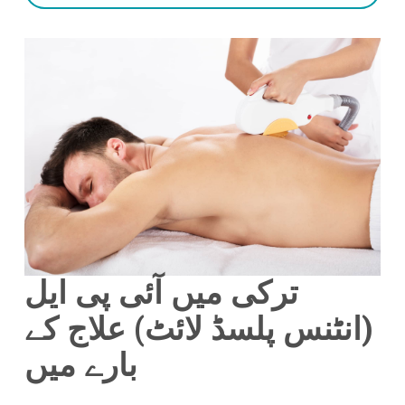
ترکی میں
آئی پی ایل
(انٹنس پلسڈ لائٹ) علاج کے
بارے میں