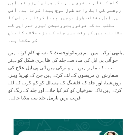
کام کرتا ہے۔ فرق یہ ہے کہ جہاں لیزر تھراپی
روشنی کی ایک واحد طول موج پیدا کرتا ہے، آئی
پی ایل مختلف طول موجیں پیدا کرتا ہے۔ اس کا
مطلب ہے کہ فوٹوریجوونیشن لیزر تھراپی کے
مقابلے میں کم وقت میں جلد کے بڑے علاقے کا علاج
کر سکتا ہے۔
ہیلتھی ترکیہ میں ہم دِرماٹولوجسٹ کے ساتھ کام کرتے ہیں
جو آئی پی ایل کی مدد سے جلد کی ظاہری شکل کو بہتر
بنانے کے ماہر ہیں۔ ہم ترکی میں آئی پی ایل علاج کی
سفارش ان مریضوں کے لئے کرتے ہیں جن کے تھریڈ وینز،
روزیشیا، اور جلد کے فلشنگ کے مسائل کو کم کرنے کے لئے
کرتے ہیں تاکہ سرخیاں کو کم کیا جائے، اور جلد کے رنگ کو
قریب ترین نارمل جلد سے ملایا جائے۔