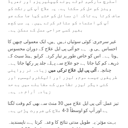
اسٹرچ مارکس، ٹوٹے ہوئے کیپلیریز، اور تھریڈ
وینز کو حل کر سکتا ہے۔ یہ علاج آپ کی رنگت کو
صاف کرتا ہے تاکہ ان مسائل کو ختم کیا جا سکے جو
آپ کی اعتماد کو متاثر کرتے ہیں۔ یہ سب کچھ
بغیر کسی جراحی عمل کے ممکن ہے۔
غیر سرجری: کوئی سوئیاں نہیں ہیں، ایک معمولی چبھن کا
احساس ہی وہ ہے جو آئی پی ایل علاج کے دوران محسوس
ہوتا ہے۔ اس کو خاص طور پر تیار کردہ کرایو ہینڈ سیٹ کے
ذریعے کم کیا جاتا ہے جو علاج سے پہلے جلد پر رکھا جاتا ہے۔
چنانچہ،
آئی پی ایل علاج ترکی میں
زیادہ تر روایتی
طریقوں جیسے موم، لیزر اور الیکٹرولیسس، اور
کئی دیگر لیزر نظاموں کے مقابلے میں بے حد
زیادہ آرام دہ ہے۔
تیز عمل: آئی پی ایل علاج میں 30 منٹ سے بھی کم وقت لگتا
ہے اور آپ کو اوسطاً 3-4 علاج کی ضرورت پڑتی ہے۔
بہت مؤثر: یہ طویل مدتی نتائج کا وعدہ کرتا ہے، ناپسندیدہ