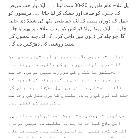
ایل علاج عام طور پر 20-30 منٹ لیتا ہے۔ ایک بار جب مریض
کے چہرے کو صاف اور خشک کر لیا جاتا ہے، مریضوں کو
عمل کے دوران پہننے کے لئے حفاظتی آنکھ کی شیلڈ دی جانی
چاہئے۔ ایک ہینڈ ہیلڈ ڈیوائس کو ہدف علاقے پر پھیرایا جائے
گا، جو جلد کی تہوں میں داخل کرنے کے لئے چند لمحوں کی
شدید روشنی کی دھڑکنیں دے گا۔
زیادہ تر مریض علاج کے دوران ایک تیزی سے چبھن
کا تجربہ کرتے ہیں، جو کم تکلیف دہ ہوتا ہے۔
انجیکشن یا کٹاو کی ضرورت نہیں ہوتی، جس سے
مریضوں کو بغیر کسی ریکوری وقت کی ضرورت کا
فائدہ ہوتا ہے۔ آئی پی ایل علاج کے بعد، آپ کی
جلد کے ٹون کی زیادہ یکساں ظاہری شکل کی وجہ سے
آپ کی عمر کم لگتی ہے۔
جب اچھی تربیت یافتہ پیشہ ور کی طرف سے آئی پی
ایل علاج کیا جاتا ہے یہ تکلیف دہ نہیں ہوتا،
اگرچہ کچھ ضمنی اثرات ہو سکتے ہیں جیسے کہ علاج