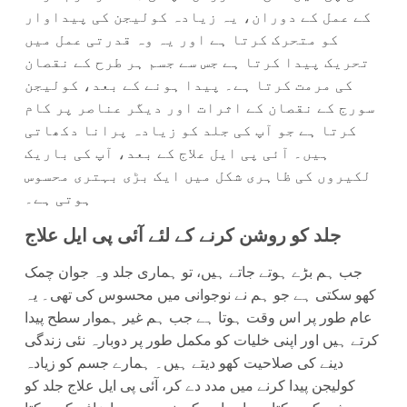
کے عمل کے دوران، یہ زیادہ کولیجن کی پیداوار
کو متحرک کرتا ہے اور یہ وہ قدرتی عمل میں
تحریک پیدا کرتا ہے جس سے جسم ہر طرح کے نقصان
کی مرمت کرتا ہے۔ پیدا ہونے کے بعد، کولیجن
سورج کے نقصان کے اثرات اور دیگر عناصر پر کام
کرتا ہے جو آپ کی جلد کو زیادہ پرانا دکھاتی
ہیں۔ آئی پی ایل علاج کے بعد، آپ کی باریک
لکیروں کی ظاہری شکل میں ایک بڑی بہتری محسوس
ہوتی ہے۔
جلد کو روشن کرنے کے لئے آئی پی ایل علاج
جب ہم بڑے ہوتے جاتے ہیں، تو ہماری جلد وہ جوان چمک
کھو سکتی ہے جو ہم نے نوجوانی میں محسوس کی تھی۔ یہ
عام طور پر اس وقت ہوتا ہے جب ہم غیر ہموار سطح پیدا
کرتے ہیں اور اپنی خلیات کو مکمل طور پر دوبارہ نئی زندگی
دینے کی صلاحیت کھو دیتے ہیں۔ ہمارے جسم کو زیادہ
کولیجن پیدا کرنے میں مدد دے کر، آئی پی ایل علاج جلد کو