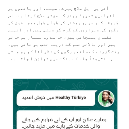
آئی پی ایل علاج چہرے، سینے، اور ہاتھوں پر
انچاہیں تھریڈ وینز کا مؤثر علاج کرتا ہے۔ اس
طریقہ کار میں، روشنی کی طولی طول موجے خون کی
رگوں کی دیواروں کو گرم کر دیتی ہیں اور انہیں
نقصان پہنچاتی ہیں، جس سے وہ مسمار ہو جاتی
ہیں اور بالاخر جسم کے ذریعہ جذب ہو جاتی ہیں۔
وقت گزرنے کے ساتھ، رگوں کی نظر آنا کم ہو جاتی
ہے نتیجتاً جلد کے رنگت میں توازن آ جاتا ہے۔