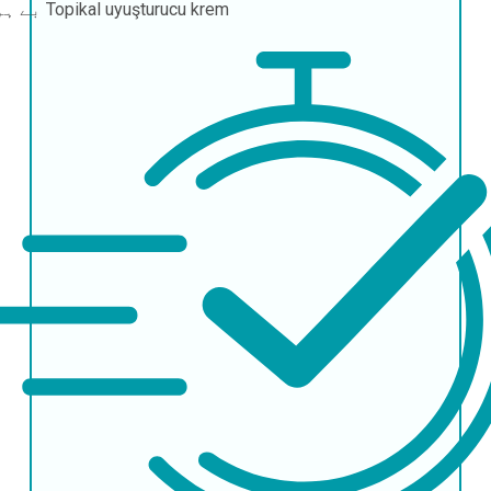
Topikal uyuşturucu krem
بے ہوشی