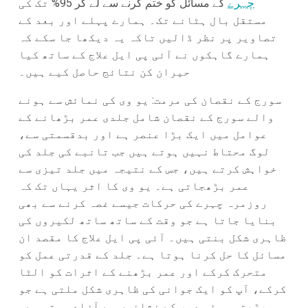
چہرے
کے مسائل کو ختم کرنے سے لے کر 95% تک کی
مستقل بال ہٹانے تک۔ ہمارے پہلے اور بعد کے
تصاویر پر نظر ڈالیں تاکہ یہ دیکھا جا سکے کہ
ہمارے گاہکوں نے آئی پی ایل علاج کے ساتھ کیا
حیران کن نتائج حاصل کیے ہیں۔
سورج کے نقصان کی مرمت: یو وی کی نمائش سے ہونے
والے سورج کے نقصان شامل جلدی عمر بڑھانے کے
عوامل میں ایک بڑا عنصر ہے اور بدقسمتی سے،
لوگ محتاط نہیں ہوتے ہیں جب تانبے کی جلد کی
خواہش کرتے ہیں، جس کے نتیجہ میں جلد تیزی سے
عمر بڑھجاتی ہے۔ یو وی کا اثر یہاں تک کہ
روزمرہ چہرے کی حرکات جیسے غصہ کرنے سے بھی
بنایا جاتا ہے جو وقت کے ساتھ ساتھ لکیروں کی
ظاہری شکل بنتی ہیں۔ آئی پی ایل علاج کا مقصد ان
مسائل کا حل کرنا ہوتا ہے۔ جلد کے قدرتی عمل کو
متحرک کرکے اور عمر بڑھنے کے اثرات کو الٹا
کرکے، آپ کو ایک جوانی کی ظاہری شکل ملتی ہے جو
بڑھتی ہوئی عمر کے نشانوں سے آزاد ہوتی ہے۔