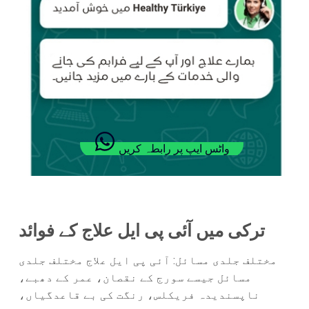
واٹس ایپ پر رابطہ کریں
ترکی میں آئی پی ایل علاج کے فوائد
مختلف جلدی مسائل: آئی پی ایل علاج مختلف جلدی
مسائل جیسے سورج کے نقصان، عمر کے دھبے،
ناپسندیدہ فریکلس، رنگت کی بے قاعدگیاں،