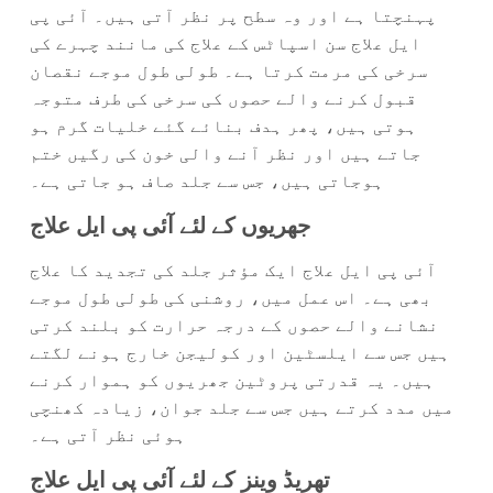
پہنچتا ہے اور وہ سطح پر نظر آتی ہیں۔ آئی پی
ایل علاج سن اسپاٹس کے علاج کی مانند چہرے کی
سرخی کی مرمت کرتا ہے۔ طولی طول موجے نقصان
قبول کرنے والے حصوں کی سرخی کی طرف متوجہ
ہوتی ہیں، پھر ہدف بنائے گئے خلیات گرم ہو
جاتے ہیں اور نظر آنے والی خون کی رگیں ختم
ہوجاتی ہیں، جس سے جلد صاف ہو جاتی ہے۔
جھریوں کے لئے آئی پی ایل علاج
آئی پی ایل علاج ایک مؤثر جلد کی تجدید کا علاج
بھی ہے۔ اس عمل میں، روشنی کی طولی طول موجے
نشانے والے حصوں کے درجہ حرارت کو بلند کرتی
ہیں جس سے ایلسٹین اور کولیجن خارج ہونے لگتے
ہیں۔ یہ قدرتی پروٹین جھریوں کو ہموار کرنے
میں مدد کرتے ہیں جس سے جلد جوان، زیادہ کھنچی
ہوئی نظر آتی ہے۔
تھریڈ وینز کے لئے آئی پی ایل علاج