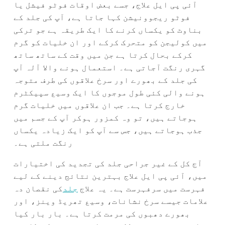
آئی پی ایل علاج، جسے بعض اوقات فوٹو فیشل یا
فوٹو ریجوونیشن کہا جاتا ہے، آپ کی جلد کے
بناوٹ کو یکساں کرنے کا ایک طریقہ ہے جو ترکی
میں کولیجن کو متحرک کرکے اور ان خلیات کو گرم
کرکے بحال کرتا ہے جن میں وقت کے ساتھ ساتھ
گہری رنگت آجاتی ہے۔ استعمال ہونے والا آلہ آپ
کی جلد کے بھورے اور سرخ علاقوں کی طرف متوجہ
ہونے والی کئی طول موجوں کا ایک وسیع سپیکٹرم
خارج کرتا ہے۔ جب ان علاقوں میں خلیات گرم
ہوجاتے ہیں، تو وہ کمزور ہوکر آپ کے جسم میں
جذب ہوجاتے ہیں، جس سے آپ کو ایک زیادہ یکساں
رنگت ملتی ہے۔
آج کل کے غیر جراحی جلد کی تجدید کی اختیارات
میں، آئی پی ایل علاج بہترین نتائج دینے کے لیے
فہرست میں سرفہرست ہے۔ یہ علاج
جلد
کی نقصان دہ
علامات جیسے سرخ نشانات، وسیع تھریڈ وینز، اور
بھورے دھبوں کی مرمت کرتا ہے۔ بار بار کیا