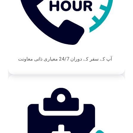
آپ کے سفر کے دوران 24/7 معیاری ذاتی معاونت