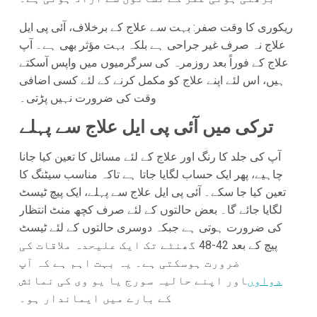
ریکوری کا وقت صفر: بہت سے علاج کے برخلاف، آئی پی ایل
علاج نہ صرف غیر جراحی ہے بلکہ بہت مؤثر بھی ہے۔ آپ
علاج کے فوراً بعد روزمرہ کی سرگرمیوں میں واپس آسکتے
ہیں، اس لئے اپنے علاج کو مکمل کرنے کے لئے کسی اضافی
وقت کی ضرورت نہیں پڑتی۔
ترکی میں آئی پی ایل علاج سے پہلے
آپ کی جلد کا رنگ اور علاج کے لئے مسائل کا تعین کیا جانا
چاہیے، پھر ایک حساب لگایا جاتا ہے تاکہ مناسب سیٹنگ کا
تعین کیا جا سکے۔ آئی پی ایل علاج سے پہلے، ایک پیچ ٹیسٹ
لگایا جائے گا۔ بعض حالتوں کے لئے صرف کچھ منٹ انتظار
کی ضرورت ہوتی ہے جبکہ دوسری حالتوں کے لئے ٹیسٹ
پیچ کے بعد 42-48 گھنٹے تک ایک علیحدہ ملاقات کی
ضرورت ہوسکتی ہے۔ یہ بہت اہم ہے کہ آپ
دواوں
اور اپنے حالیہ سورج یا یو وی کی نمائش
کے بارے میں ایماندار ہو۔