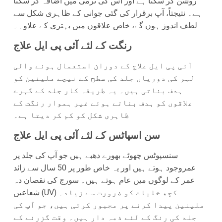
روشن کر سکتا ہے اور اس کی نرمی میں اضافہ کر سکتا
ہے۔ نتیجتاً، آپ برقرار کی گئی جوانی کے ظاہری شکل سے
لطف اندوز ہوں گے، خاص علاقوں میں بہتری کے علاوہ۔
رنگت کے لئے آئی پی ایل علاج
آئی پی ایل علاج کے دوران استعمال ہونے والی
لہر کی دوریاں جلد کی سطح کے نیچے ملینین کو
ہدف بناتی ہیں۔ یہ طریقہ کار جلد کے گہرے
علاقوں کو ہدف بناتے ہوئے غیر ہموار رنگت کے
ظاہری شکل کو کم کر دیتا ہے۔
سن اسپاٹس کے لئے آئی پی ایل علاج
سنسپوٹس چھوٹے بھورے دھبے ہیں جو آپ کی جلد پر
عمروجود ہوتے ہیں اور یہ خاص طور پر 50 سال سے زائد
عمر کے لوگوں میں عام ہوتے ہیں۔ سورج کی نقصان دہ
شعاعیں (UV) کچھ خلیات کو ضرورت سے زیادہ
ملینین پیدا کرنے پر مجبور کرتی ہیں، جو آپ کی
جلد کی رنگ کے لئے ذمہ دار ہیں۔ وقت گزرنے کے