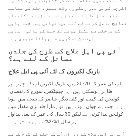
کے علاقے میں مختصر مدت کی تکلیف کی ایک ڈگری۔
اگرچہ کوئی بھی ریکوری وقت نہیں، جلد کی مناسب
دیکھ بھال علاج کے بعد زیادہ سے زیادہ کامیاب
نتائج حاصل کرنے کے لئے حیاتیاتی ہے۔ شفا یابی
کے مرحلے کے مکمل ہونے تک جلد کو ہائی ایس پی
ایف سن اسکرین سے بچانا ضروری ہے۔
آئی پی ایل علاج کس طرح کی جلدی
مسائل کے لئے ہے؟
باریک لکیروں کے لئے آئی پی ایل علاج
آپ کی عمر کے 20-30 میں، باریک لکیریں آپ کے چہرے پر
ظاہر ہوسکتی ہیں۔ یہ جینیٹکس، سورج کے نقصان،
کولیجن کی کمی، اور کئی دیگر عناصر کے نتیجے میں ہوتا
ہے۔ جب ہم جوان ہوتے ہیں، تو ہمارا جلد بڑی مقدار میں
کولیجن پیدا کرتی ہے لیکن 30 سال کی عمر کے بعد، پیداوار
ہر سال 1%-2% کم ہوجاتی ہے۔
آئی پی ایل علاج کے دوران آپ کی جلد کو گرم کرنے