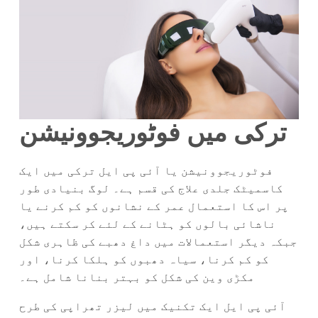
ترکی میں فوٹوریجوونیشن
فوٹوریجوونیشن یا آئی پی ایل ترکی میں ایک
کاسمیٹک جلدی علاج کی قسم ہے۔ لوگ بنیادی طور
پر اس کا استعمال عمر کے نشانوں کو کم کرنے یا
ناشائی بالوں کو ہٹانے کے لئے کر سکتے ہیں،
جبکہ دیگر استعمالات میں داغ دھبے کی ظاہری شکل
کو کم کرنا، سیاہ دھبوں کو ہلکا کرنا، اور
مکڑی وین کی شکل کو بہتر بنانا شامل ہے۔
آئی پی ایل ایک تکنیک میں لیزر تھراپی کی طرح