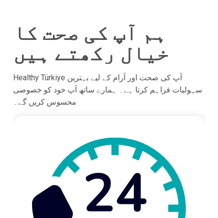
ہم آپ کی صحت کا
خیال رکھتے ہیں
Healthy Türkiye آپ کی صحت اور آرام کے لیے بہترین
سہولیات فراہم کرتا ہے۔ ہمارے ساتھ آپ خود کو خصوصی
محسوس کریں گے۔