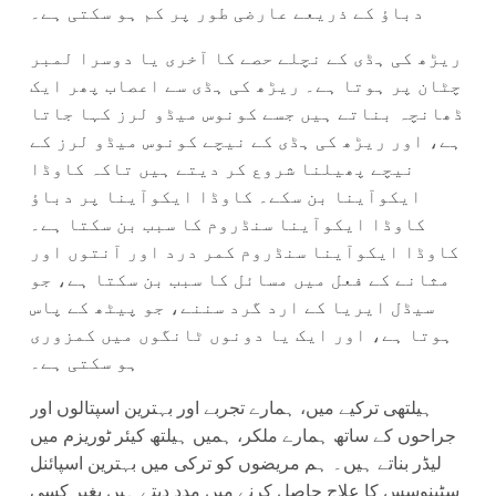
دباؤ کے ذریعے عارضی طور پر کم ہو سکتی ہے۔
ریڑھ کی ہڈی کے نچلے حصے کا آخری یا دوسرا لمبر
چٹان پر ہوتا ہے۔ ریڑھ کی ہڈی سے اعصاب پھر ایک
ڈھانچہ بناتے ہیں جسے کونوس میڈو لرز کہا جاتا
ہے، اور ریڑھ کی ہڈی کے نیچے کونوس میڈو لرز کے
نیچے پھیلنا شروع کر دیتے ہیں تاکہ کاوڈا
ایکوآینا بن سکے۔ کاوڈا ایکوآینا پر دباؤ
کاوڈا ایکوآینا سنڈروم کا سبب بن سکتا ہے۔
کاوڈا ایکوآینا سنڈروم کمر درد اور آنتوں اور
مثانے کے فعل میں مسائل کا سبب بن سکتا ہے، جو
سیڈل ایریا کے ارد گرد سننے، جو پیٹھ کے پاس
ہوتا ہے، اور ایک یا دونوں ٹانگوں میں کمزوری
ہو سکتی ہے۔
ہیلتھی ترکیے میں، ہمارے تجربے اور بہترین اسپتالوں اور
جراحوں کے ساتھ ہمارے ملکر، ہمیں ہیلتھ کیئر ٹوریزم میں
لیڈر بناتے ہیں۔ ہم مریضوں کو ترکی میں بہترین اسپائنل
سٹینوسس کا علاج حاصل کرنے میں مدد دیتے ہیں بغیر کسی