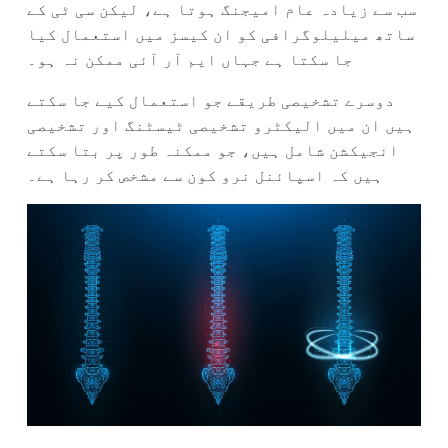
سب سے زیادہ عام امیجنگ ہوتا ہے، لیکن سی ٹی کے
ساتھ میلیلوگرافی کو ان کیسز میں استعمال کیا
جا سکتا ہے جہاں ایم آر آئی ممکن نہ ہو۔
دوسرے تشخیصی طریقے جو استعمال کیے جا سکتے
ہیں ان میں الیکٹرو تشخیصی ٹیسٹنگ اور تشخیصی
انجیکشن شامل ہیں، جو ممکنہ طور پر بتا سکتے
ہیں کہ اسپائنل نرو کون سے مشخص کر رہا ہے۔