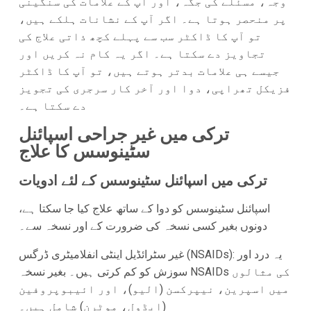
وجہ، مسئلے کی جگہ، اور آپ کے علامات کی سنگینی
پر منحصر ہوتا ہے۔ اگر آپ کے نشانات ہلکے ہیں،
تو آپ کا ڈاکٹر سب سے پہلے کچھ ذاتی علاج کی
تجاویز دے سکتا ہے۔ اگر یہ کام نہ کریں اور
جیسے ہی علامات بدتر ہوتے ہیں، تو آپ کا ڈاکٹر
فزیکل تھراپی، دوا اور آخر کار سرجری کی تجویز
دے سکتا ہے۔
ترکی میں غیر جراحی اسپائنل
سٹینوسس کا علاج
ترکی میں اسپائنل سٹینوسس کے لئے ادویات
اسپائنل سٹینوسس کو دوا کے ساتھ علاج کیا جا سکتا ہے،
دونوں بغیر کسی نسخہ کی ضرورت کے اور نسخہ سے۔
غیر سٹرائڈیل اینٹی انفلامیٹری ڈرگس (NSAIDs): یہ درد اور
سوزش کو کم کرتی ہیں۔ بغیر نسخہ NSAIDs کی مثالوں
میں اسپرین، نیپرکسن (الیو)، اور ائیبوپروفین
(ایڈول، موٹرن) شامل ہیں۔