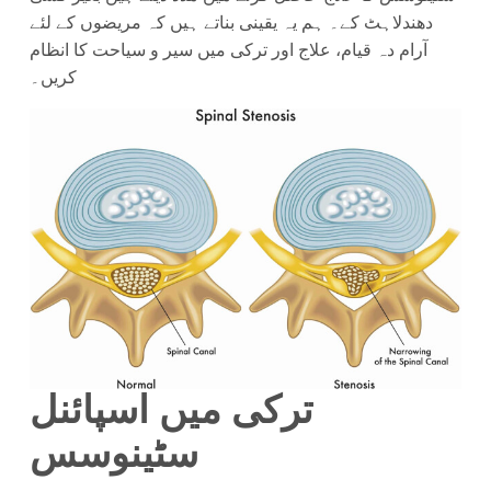
دھندلاہٹ کے۔ ہم یہ یقینی بناتے ہیں کہ مریضوں کے لئے
آرام دہ قیام، علاج اور ترکی میں سیر و سیاحت کا انظام
کریں۔
ترکی میں اسپائنل
سٹینوسس