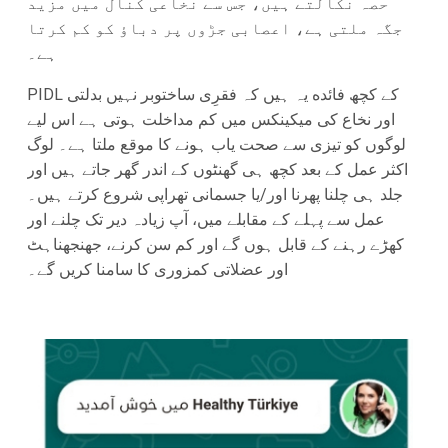
حصہ نکالتے ہیں، جس سے نخاعی کنال میں مزید
جگہ ملتی ہے، اعصابی جڑوں پر دباؤ کو کم کرتا
ہے۔
PIDL کے کچھ فائده یہ ہیں کہ فقرِی ساختوبر نہيں بدلتی
اور نخاع کی میکینکس میں کم مداخلت ہوتی ہے اس لیے
لوگوں کو تیزی سے صحت یاب ہونے کا موقع ملتا ہے۔ لوگ
اکثر عمل کے بعد کچھ ہی گھنٹوں کے اندر گھر جاتے ہیں اور
جلد ہی چلنا پھرنا اور/یا جسمانی تھراپی شروع کرتے ہیں۔
عمل سے پہلے کے مقابلے میں، آپ زیادہ دیر تک چلنے اور
کھڑے رہنے کے قابل ہوں گے اور کم سن کرنے، جھنجھناہٹ
اور عضلاتی کمزوری کا سامنا کریں گے۔