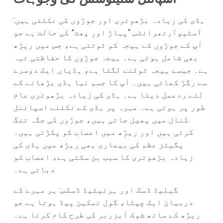
ہڈی کی زیادہ بڑھوتری اور جوڑوں کی نکلتی ہیں:
آسٹیوآرتھرائٹس “پہاڑ اور پھٹ” کی حالت ہے جو
آپ کے جوڑوں کے ہیجہ کو ٹوٹتی ہے، جس میں ریڑھ
بھی شامل ہوتی ہے۔ ہیجہ جوڑوں کا حفاظتی تہہ
ہے۔ جیسے ہیجہ ٹوٹنے لگتا ہے، ہڈیاں ایک دوسرے
سے رگڑ کھاتی ہیں۔ آپ کا جسم نیا ہڈی بڑھانے کے
لئے ردعمل دیتا ہے۔ ہڈی کی زیادہ بڑھوتری عام
طور پر ہوتی ہے۔ مہرہ پر ہڈی کے نکلنے اسپائنل
کنال میں پھیل جاتی ہیں، جوڑوں کی جگہ تنگ
کرتی ہیں اور ریڑھ میں اعصاب کو پکڑتی ہیں۔
پگیٹز عظم کی بیماری بھی ریڑھ میں ہڈی کی
زیادہ بڑھوتری کا سبب بن سکتی ہے، اعصاب کو
دباتی ہے۔
گیلیڈ ڈسک اور ہرنیٹیڈ ڈسکس: ہر مہرے کے
درمیان ایک چپٹا، گول نمکین پیڈ ہوتا ہے جو
ریڑھ کے ساتھ شوک آبزربر کی طرح کام کرتا ہے۔