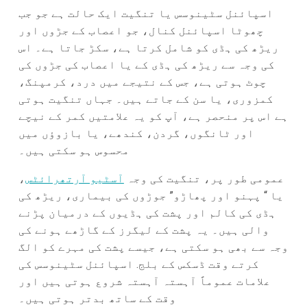
اسپائنل سٹینوسس یا تنگیت ایک حالت ہے جو جب
چھوٹا اسپائنل کنال، جو اعصاب کے جڑوں اور
ریڑھ کی ہڈی کو شامل کرتا ہے، سکڑ جاتا ہے۔ اس
کی وجہ سے ریڑھ کی ہڈی کے یا اعصاب کی جڑوں کی
چوٹ ہوتی ہے، جس کے نتیجے میں درد، کرمپنگ،
کمزوری، یا سن کے جاتے ہیں۔ جہاں تنگیت ہوتی
ہے اس پر منحصر ہے، آپ کو یہ علامتیں کمر کے نیچے
اور ٹانگوں، گردن، کندھے، یا بازوؤں میں
محسوس ہو سکتی ہیں۔
عمومی طور پر، تنگیت کی وجہ
آسٹیو آرتھرائٹس
،
یا “ پہنو اور پھاڑو” جوڑوں کی بیماری، ریڑھ کی
ہڈی کی کالم اور پشت کی ہڈیوں کے درمیان پڑنے
والی ہیں۔ یہ پشت کے لیگرز کے گاڑھے ہونے کی
وجہ سے بھی ہو سکتی ہے، جیسے پشت کی مہرے کو الگ
کرتے وقت ڈسکس کے بلج. اسپائنل سٹینوسس کی
علامات عموماً آہستہ آہستہ شروع ہوتی ہیں اور
وقت کے ساتھ بدتر ہوتی ہیں۔