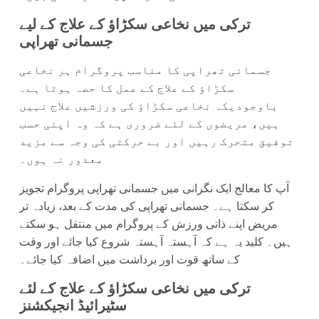
ترکی میں نخاعی سکڑاؤ کے علاج کے لیے
جسمانی تھراپی
جسمانی تھراپی کا مناسب پروگرام ہر نخاعی
سکڑاؤ کے علاج کے عمل کا حصہ ہوتا ہے۔
باوجودیکہ نخاعی سکڑاؤ کی ورزشیں علاج نہیں
ہیں، مریضوں کے لئے ضروری ہے کہ وہ اپنی حسب
توفیق متحرک رہیں اور بے حرکتی کی وجہ سے مزید
معذور نہ ہوں۔
آپ کا معالج ایک نگرانی میں جسمانی تھراپی پروگرام تجویز
کر سکتا ہے۔ جسمانی تھراپی کی مدت کے بعد، زیادہ تر
مریض اپنے ذاتی ورزش کے پروگرام میں منتقل ہو سکتے
ہیں۔ کلید یہ ہے کہ آہستہ آہستہ شروع کیا جائے اور وقت
کے ساتھ قوت اور برداشت میں اضافہ کیا جائے۔
ترکی میں نخاعی سکڑاؤ کے علاج کے لئے
سٹیرائیڈ انجیکشنز