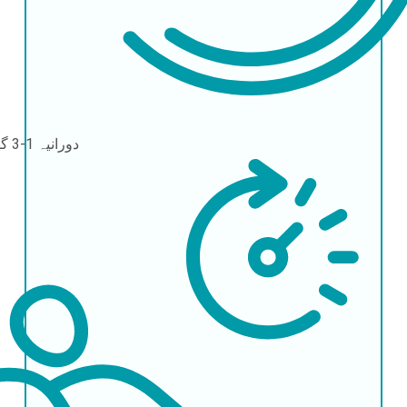
دورانیہ
1-3 گھنٹے