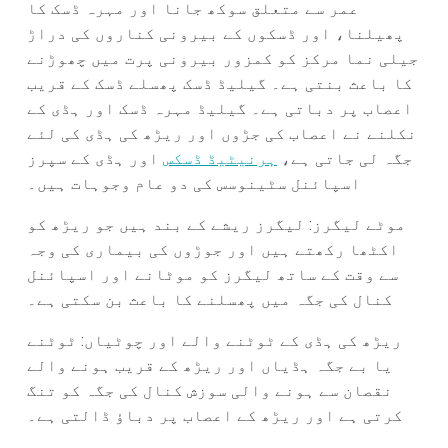
عمر سے متعلق سوکھ جانا اور مہرہ ڈسک کا
پھیلنا، اور ڈسکوں کے بیرونی کناروں کی دراڑ
جیلی نما مرکز کو کمزور بیرونی پرت میں چھوڑنے
کا باعث بنتی ہے۔ گیلیڈ ڈسک پھسلے ڈسک کے قریب
اعصاب پر دباتی ہے۔ گیلیڈ مہرہ ڈسک اور ہڈی کے
نکلنے نے اعصاب کی جڑوں اور ریڑھ کی ہڈی کی لئے
جگہ لی جاتی ہے،
ہرنیٹیڈ ڈسکس
اور ہڈی کے سپرز
اسپائنل سٹینوسس کی دو عام وجوہات ہیں۔
موٹے لیگرز: لیگرز ریشے کے بند ہیں جو ریڑھ کو
اکٹھا رکھتے ہیں اور جوڑوں کی بیماری کی وجہ
سے وقت کے ساتھ لیگرز کو موٹانے اور اسپائنل
کنال کی جگہ میں پھسلنے کا باعث بن سکتی ہے۔
ریڑھ کی ہڈی کے ٹوٹنے والے اور چوٹیاں: ٹوٹنے
یا بے جگہ ہڈیاں اور ریڑھ کے قریب ہونے والے
نقصان سے ہونے والی سوزش کنال کی جگہ کو تنگ
کرتی ہے اور ریڑھ کے اعصاب پر دباؤ ڈالتی ہے۔