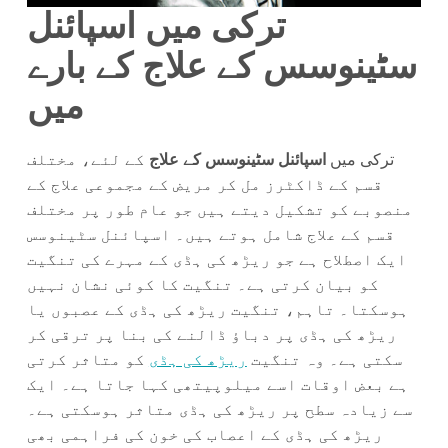
ترکی میں اسپائنل
سٹینوسس کے علاج کے بارے
میں
ترکی میں
اسپائنل سٹینوسس کے علاج
کے لئے، مختلف
قسم کے ڈاکٹرز مل کر مریض کے مجموعی علاج کے
منصوبے کو تشکیل دیتے ہیں جو عام طور پر مختلف
قسم کے علاج شامل ہوتے ہیں۔ اسپائنل سٹینوسس
ایک اصطلاح ہے جو ریڑھ کی ہڈی کے مہرے کی تنگیت
کو بیان کرتی ہے۔ تنگیت کا کوئی نشان نہیں
ہوسکتا۔ تاہم، تنگیت ریڑھ کی ہڈی کے عصبوں یا
ریڑھ کی ہڈی پر دباؤ ڈالنے کی بنا پر ترقی کر
سکتی ہے۔ وہ تنگیت
ریڑھ کی ہڈی
کو متاثر کرتی
ہے بعض اوقات اسے میلوپیتھی کہا جاتا ہے۔ ایک
سے زیادہ سطح پر ریڑھ کی ہڈی متاثر ہوسکتی ہے۔
ریڑھ کی ہڈی کے اعصاب کی خون کی فراہمی بھی