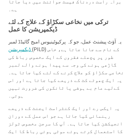
براہ راست دردناک فیسٹ جوائنٹ میں دیا جاتا
ہے۔
ترکی میں نخاعی سکڑاؤ کے علاج کے لئے
ڈیکمپریشن کا عمل
یہ آؤٹ پیشنٹ عمل، جو کہ پرکیوٹینیوس امیج گائیڈڈ لمبر
(PILD) کے نام سے جانا جاتا ہے، خاص
ڈیکمپریشن
طور پر پچھلے فقروں کے ایک مخصوص رباط کی
گاڑھی ہونے کی وجہ سے پیدا ہونے والے لمبر
نخاعی سکڑاؤ کو علاج کرنے کے لئے کیا جاتا ہے۔
یہ ایک چھوٹے کٹ کے ذریعے کیا جاتا ہے اور اس
کےلیے عام بے ہوشی یا ٹانکوں کی ضرورت نہیں
ہوتی۔
یہ ایکس رے اور ایک کنٹراسٹ ایجنٹ کے ذریعے
رہنمائی کیا جاتا ہے جو اس عمل کے دوران
انجیکشن کیا جاتا ہے۔ آپ کا سرجن مخصوص ٹولز
کا استعمال کرتے ہوئے موٹی ہوئی رباط کا ایک