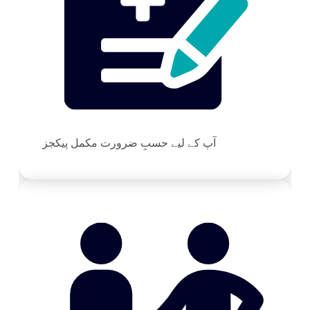
آپ کے لیے حسبِ ضرورت مکمل پیکجز