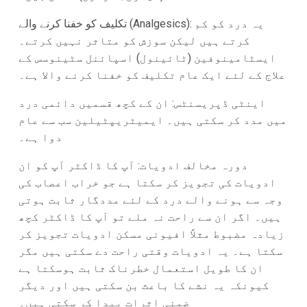
تکلیف کو خفنا کرنے والے (Analgesics): یہ درد کو کم
کرتے ہیں لیکن سوزش کو متاثر نہیں کرتے۔
ایسٹامینوفین (ٹائینول) اسپائنل سٹینوسس کے
علاج کے لئے ایک عام تکلیف کو خفنا کرنے والا ہے۔
اینٹی ڈپریسنٹس: ان کے کچھ قسمیں دائمی درد
میں مدد کر سکتی ہیں۔ ایمیٹریپٹیلین سب سے عام
دوا ہے۔
دورہ مخالف ادویات: آپ کا ڈاکٹر آپ کو ان
ادویات کی تجویز کر سکتا ہے جو خراب اعصاب کی
وجہ سے ہونے والے درد کے لئے مددگار ثابت ہوتی
ہیں۔ اگر ان سے راحت نہ ملے تو آپ کا ڈاکٹر کچھ
زیادہ مضبوط مثلاً افیونی مسکن ادویات تجویز کر
سکتا ہے۔ یہ ادویات وقتی راحت دے سکتی ہیں مگر
ان کا طویل استعمال خطرناک ثابت ہوسکتا ہے
کیونکہ یہ نشے کا باعث بن سکتی ہیں اور دیگر
ضمنی اثرات پیدا کر سکتی ہیں۔