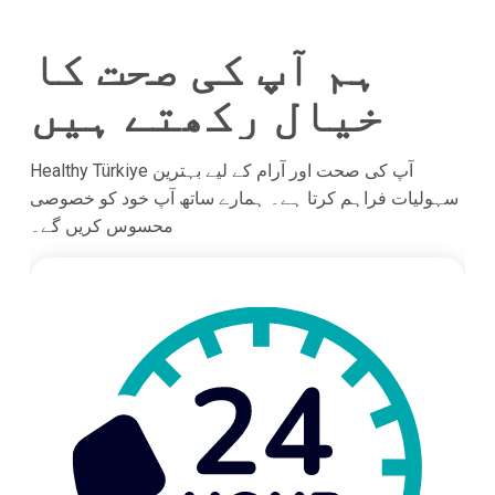
ہم آپ کی صحت کا
خیال رکھتے ہیں
Healthy Türkiye آپ کی صحت اور آرام کے لیے بہترین
سہولیات فراہم کرتا ہے۔ ہمارے ساتھ آپ خود کو خصوصی
محسوس کریں گے۔