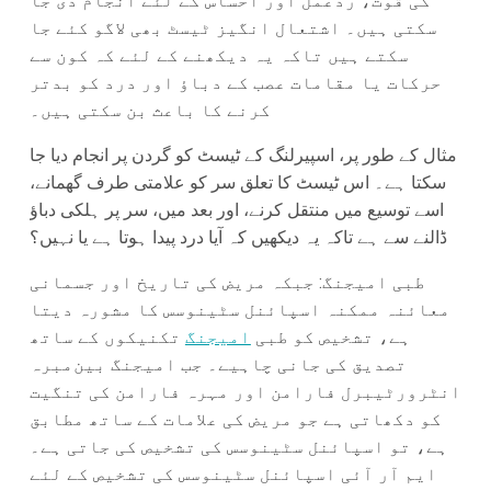
کی قوت، ردعمل اور احساس کے لئے انجام دی جا
سکتی ہیں۔ اشتعال انگیز ٹیسٹ بھی لاگو کئے جا
سکتے ہیں تاکہ یہ دیکھنے کے لئے کہ کون سے
حرکات یا مقامات عصب کے دباؤ اور درد کو بدتر
کرنے کا باعث بن سکتی ہیں۔
مثال کے طور پر، اسپیرلنگ کے ٹیسٹ کو گردن پر انجام دیا جا
سکتا ہے۔ اس ٹیسٹ کا تعلق سر کو علامتی طرف گھمانے،
اسے توسیع میں منتقل کرنے، اور بعد میں، سر پر ہلکی دباؤ
ڈالنے سے ہے تاکہ یہ دیکھیں کہ آیا درد پیدا ہوتا ہے یا نہیں؟
طبی امیجنگ: جبکہ مریض کی تاریخ اور جسمانی
معائنہ ممکنہ اسپائنل سٹینوسس کا مشورہ دیتا
ہے، تشخیص کو طبی
امیجنگ
تکنیکوں کے ساتھ
تصدیق کی جانی چاہیے۔ جب امیجنگ بین‌مبرہ
انٹرورٹیبرل فارامن اور مہرہ فارامن کی تنگیت
کو دکھاتی ہے جو مریض کی علامات کے ساتھ مطابق
ہے، تو اسپائنل سٹینوسس کی تشخیص کی جاتی ہے۔
ایم آر آئی اسپائنل سٹینوسس کی تشخیص کے لئے