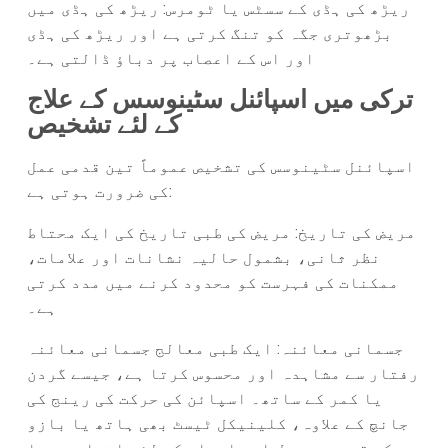
ریڑھ کی ہڈی کے سسٹس یا ٹومرس: ریڑھ کی ہڈی میں
بڑھوتری جگہ کو تنگ کرتی ہے اور ریڑھ کی ہڈی
اور اس کے اعصاب پر دباؤ ڈالتی ہے۔
ترکی میں اسپائنل سٹینوسس کے علاج
کے لئے تشخیص
اسپائنل سٹینوسس کی تشخیص عموماً تین قدمی عمل
کی ضرورت ہوتی ہے:
مریض کی تاریخ: مریض کی طبی تاریخ کی ایک محتاط
نظر ثانی، بشمول حالیہ نشانات اور علامات،
ممکنات کی فہرست کو محدود کرنے میں مدد کرتی
ہے۔
جسمانی معائنہ: ایک طبی معالج جسمانی معائنہ
رفتار سے مشاہدہ اور محسوس کرتا ہے، جیسے گردن
یا کمر کے ساتھ۔ اسپائن کی حرکت کی رینج کی
جانچ کے علاوہ، کلینیکل ٹیسٹ بھی ہاتھ یا بازو