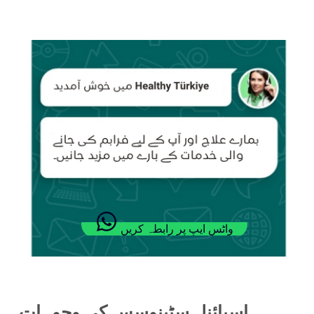
واٹس ایپ پر رابطہ کریں
اسپائنل سٹینوسس کی وجوہات