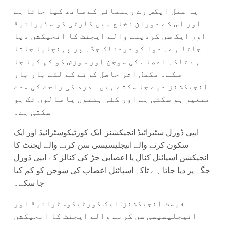
یہ عمل ایکس رے رہنمائی کے ساتھ کیا جاتا ہے
اور اس کے دوران نخاع میں کارٹی کو سٹیرائیڈ
اور ایک سن کردینے والے ایجنٹ کا انجیکشن دیا
جاتا ہے۔ دوا کو دردناک جگہ پر پہنچایا جاتا
ہے تاکہ اعصاب کی سوجن اور سوزش کو کم کیا جا
سکے۔ مکمل اثر حاصل کرنے کے لئے بار بار
انجیکشنز دیے جا سکتے ہیں۔ درد کی راحت کی مدت
متغیر ہو سکتی ہے اور کئی ہفتوں یا سالوں تک ہو
سکتی ہے۔
ایپی ڈورل سٹیرائیڈ انجیکشنز: ایک کورٹیکوسٹرائیڈ اور ایک
سکون کرنے والے انیجلیسیسی سن کرنے والے ایجنٹ کا
انجیکشن اسپائنل کنال یا اعصابی جڑ کی کنالز کے ایپی ڈورل
جگہ پر دیا جاتا ہے تاکہ اسپائنل اعصاب کی سوجن کو کم کیا
جا سکے۔
فیسٹ انجیکشنز: ایک کورٹیکوسٹرائیڈ اور
انیجلیسیسی سن کرنے والے ایجنٹ کا انجیکشن