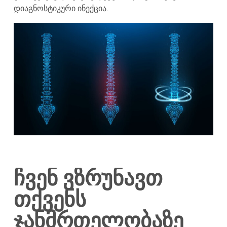
დიაგნოსტიკური ინექცია.
ჩვენ ვზრუნავთ
თქვენს
ჯანმრთელობაზე