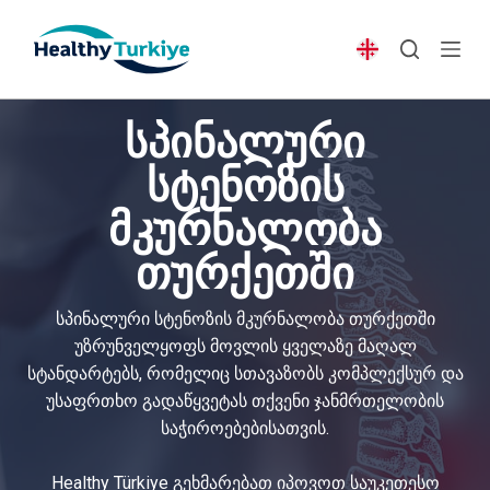
S
k
i
p
სპინალური
t
o
სტენოზის
c
მკურნალობა
o
n
თურქეთში
t
e
სპინალური სტენოზის მკურნალობა თურქეთში
n
უზრუნველყოფს მოვლის ყველაზე მაღალ
t
სტანდარტებს, რომელიც სთავაზობს კომპლექსურ და
უსაფრთხო გადაწყვეტას თქვენი ჯანმრთელობის
საჭიროებებისათვის.
Healthy Türkiye გეხმარებათ იპოვოთ საუკეთესო