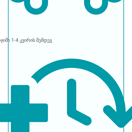
რჯიში
1-4 კვირის შემდეგ