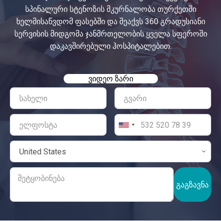
სპინალური სტენოზის მკურნალობა თურქეთში
ხელმისაწვდომ ფასებში და შეაქვს 360 გრადუსიანი
სერვისის მიდგომა ჯანმრთელობის ყველა სფეროში
დაკავშირებული ჰოსპიტალებით.
ᲕᲘᲓᲔᲝ ᲖᲐᲠᲘ
ᲒᲐᲒᲖᲐᲕᲜᲐ