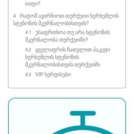
იაფი?
ᲠᲐᲢᲝᲛ ᲐᲕᲘᲠᲩᲘᲝᲗ ᲗᲣᲠᲥᲔᲗᲘ ᲮᲔᲠᲮᲔᲛᲚᲘᲡ
ᲡᲢᲔᲜᲝᲖᲘᲡ ᲛᲙᲣᲠᲜᲐᲚᲝᲑᲘᲡᲗᲕᲘᲡ?
უსაფრთხოა თუ არა სტენოზის
მკურნალობა თურქეთში?
ყველაფრის ჩათვლით პაკეტი
ხერხემლის სტენოზის
მკურნალობისთვის თურქეთში
VIP სერვისები: