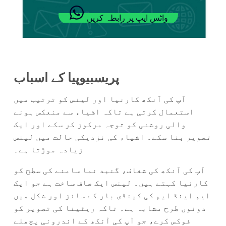
واٹس ایپ پر رابطہ کریں
پریسبیوپیا کے اسباب
آپ کی آنکھ کارنیا اور لینس کو ترتیب میں
استعمال کرتی ہے تاکہ اشیاء سے منعکس ہونے
والی روشنی کو توجہ مرکوز کر سکے اور ایک
تصویر بنا سکے۔ اشیاء کی نزدیکی حالت میں لینس
زیادہ موڑتا ہے۔
آپ کی آنکھ کی شفاف، گنبد نما سامنے کی سطح کو
کارنیا کہتے ہیں۔ لینس ایک صاف ساخت ہے جو ایک
ایم اینڈ ایم کی کینڈی بار کے سائز اور شکل میں
دونوں طرح مشابہ ہے۔ تاکہ ریٹینا کی تصویر کو
فوکس کرے، جو آپ کی آنکھ کے اندرونی پچھلے