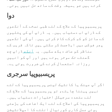
کرتے ہیں جو ہمیشہ وقت کے ساتھ حل نہیں ہوتی۔
دوا
پریسبیوپیا کے علاج کے لئے طبی نسخے کے آنکھوں
کے ڈراپ اب دستیاب ہیں۔ یہ ڈراپ آپ کی پتلیوں
کے سائز کو کم کرکے کام کرتی ہیں۔ آپ کی آنکھیں
پھر فوکس میں ایڈجسٹ کر سکتی ہیں تاکہ قریب کے
مناظر کو صاف دیکھ سکیں۔ یہ
آنکھ
ڈراپ چھ
گھنٹے تک موثر ہوتے ہیں اور آپ کو انہیں
روزانہ استعمال کرنے کی ضرورت ہوتی ہے۔
پریسبیوپیا سرجری
اگر آپ عینک یا کانٹیک لینس پریسبیوپیا کے لئے
نہیں پہننا چاہتے، تو پریسبیوپیا کے علاج کے
لئے متعدد سرجیکل اختیارات دستیاب ہیں۔
پریسبیوپیا کی اصلاح کے لئے ایک اضافے کی بڑھتی
ہوئی عمل کاری کورنیال انلئے کا امپلانٹیشن