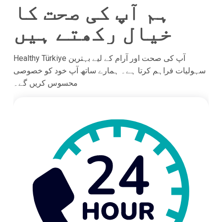
ہم آپ کی صحت کا
خیال رکھتے ہیں
Healthy Türkiye آپ کی صحت اور آرام کے لیے بہترین
سہولیات فراہم کرتا ہے۔ ہمارے ساتھ آپ خود کو خصوصی
محسوس کریں گے۔