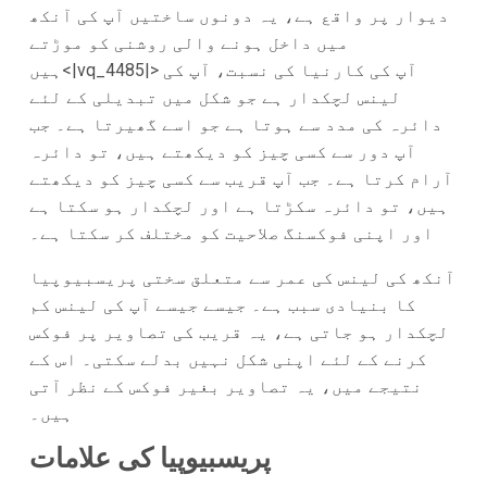
دیوار پر واقع ہے، یہ دونوں ساختیں آپ کی آنکھ
میں داخل ہونے والی روشنی کو موڑتے
ہیں<|vq_4485|> آپ کی کارنیا کی نسبت، آپ کی
لینس لچکدار ہے جو شکل میں تبدیلی کے لئے
دائرہ کی مدد سے ہوتا ہے جو اسے گھیرتا ہے۔ جب
آپ دور سے کسی چیز کو دیکھتے ہیں، تو دائرہ
آرام کرتا ہے۔ جب آپ قریب سے کسی چیز کو دیکھتے
ہیں، تو دائرہ سکڑتا ہے اور لچکدار ہو سکتا ہے
اور اپنی فوکسنگ صلاحیت کو مختلف کر سکتا ہے۔
آنکھ کی لینس کی عمر سے متعلق سختی پریسبیوپیا
کا بنیادی سبب ہے۔ جیسے جیسے آپ کی لینس کم
لچکدار ہو جاتی ہے، یہ قریب کی تصاویر پر فوکس
کرنے کے لئے اپنی شکل نہیں بدلے سکتی۔ اس کے
نتیجے میں، یہ تصاویر بغیر فوکس کے نظر آتی
ہیں۔
پریسبیوپیا کی علامات