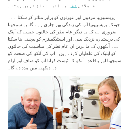
فاصلاتی
نظر
پر اثر انداز نہیں ہوتا۔
پریسبیوپیا مردوں اور عورتوں کو برابر متاثر کر سکتا ہے۔
چونکہ پریسبیوپیا آپ کی زندگی بھر جاری رہے گا، یہ سمجھنا
ضروری ہے کہ یہ دیگر عام نظر کی حالتوں جیسے کے آپٹک
کی درستیاں، نزدیک بینی، اور ایسٹیگمیٹزم کو پیچیدہ بنا سکتا
ہے۔ آنکھوں کے ماہرین ان عام نظر کی مناسبت کی حالتوں
کو اپتیک کی غلطیاں کہتے ہیں۔ آپ کی آنکھ کی صحت کو
سمجھنا اور باقاعدہ آنکھ کے ٹیسٹ کرانا آپ کو صاف اور آرام
دہ دیکھنے میں مدد دے گا۔