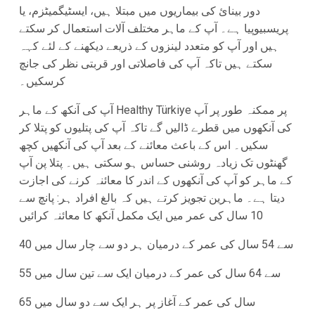
دور بینائ کی بیماریوں میں مبتلا ہیں، ایسٹیگمیٹزم، یا
پریسبیوپیا ہے۔ آپ کے ماہر مختلف آلات استعمال کر سکتے
ہیں اور آپ کو متعدد لینزوں کے ذریعے دیکھنے کے لئے کہہ
سکتے ہیں تاکہ آپ کی فاصلاتی اور قربتی نظر کی جانچ
کرسکیں۔
آپ کی آنکھ کے ماہر Healthy Türkiye پر ممکنہ طور پر آپ
کی آنکھوں میں قطرے ڈالیں گے تاکہ آپ کی پتلیوں کو پتلا کر
سکیں۔ اس کے باعث معائنے کے بعد آپ کی آنکھیں کچھ
گھنٹوں تک زیادہ روشنی حساس ہو سکتی ہیں۔ پتلا پن آپ
کے ماہر کو آپ کی آنکھوں کے اندر کا معائنہ کرنے کی اجازت
دیتا ہے۔ ماہرین تجویز کرتے ہیں کہ بالغ افراد ہر: پانچ سے
10 سال کی عمر میں ایک مکمل آنکھ کا معائنہ کرائیں
40 سے 54 سال کی عمر کے درمیان ہر دو سے چار سال میں
55 سے 64 سال کی عمر کے درمیان ایک سے تین سال میں
65 سال کی عمر کے آغاز پر ہر ایک سے دو سال میں