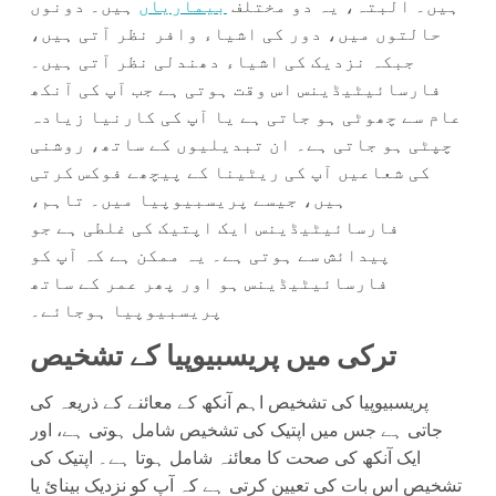
ہیں۔ البتہ، یہ دو مختلف
بیماریاں
ہیں۔ دونوں
حالتوں میں، دور کی اشیاء وافر نظر آتی ہیں،
جبکہ نزدیک کی اشیاء دھندلی نظر آتی ہیں۔
فارسائیٹیڈینس اس وقت ہوتی ہے جب آپ کی آنکھ
عام سے چھوٹی ہو جاتی ہے یا آپ کی کارنیا زیادہ
چپٹی ہو جاتی ہے۔ ان تبدیلیوں کے ساتھ، روشنی
کی شعاعیں آپ کی ریٹینا کے پیچھے فوکس کرتی
ہیں، جیسے پریسبیوپیا میں۔ تاہم،
فارسائیٹیڈینس ایک اپتیک کی غلطی ہے جو
پیدائش سے ہوتی ہے۔ یہ ممکن ہے کہ آپ کو
فارسائیٹیڈینس ہو اور پھر عمر کے ساتھ
پریسبیوپیا ہوجائے۔
ترکی میں پریسبیوپیا کے تشخیص
پریسبیوپیا کی تشخیص اہم آنکھ کے معائنے کے ذریعہ کی
جاتی ہے جس میں اپتیک کی تشخیص شامل ہوتی ہے، اور
ایک آنکھ کی صحت کا معائنہ شامل ہوتا ہے۔ اپتیک کی
تشخیص اس بات کی تعیین کرتی ہے کہ آپ کو نزدیک بینائ یا