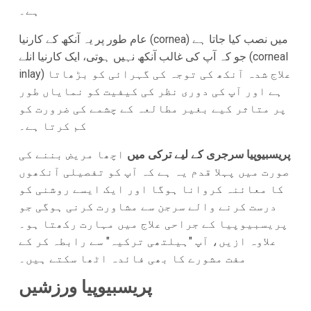
ہے۔
عام طور پر یہ آنکھ کے کارنیا (cornea) میں نصب کیا جاتا ہے
جو کہ آپ کی غالب آنکھ نہیں ہوتی، ایک کارنیا انلے (corneal
inlay) علاج شدہ آنکھ کی توجہ کی گہرائی کو بڑھاتا
ہے اور آپ کی دوری نظر کی کیفیت کو نمایاں طور
پر متاثر کیے بغیر مطالعہ کے چشمے کی ضرورت کو
کم کرتا ہے۔
پریسبیوپیا سرجری کے لیے ترکی میں
اچھا مریض بننے کی
صورت میں پہلا قدم یہ ہے کہ آپ کو تفصیلی آنکھوں
کا معائنہ کروانا ہوگا اور ایک ایسے روشنی کو
درست کرنے والے سرجن سے مشاورت کرنی ہوگی جو
پریسبیوپیا کے جراحی علاج میں مہارت رکھتا ہو۔
علاوہ ازیں، آپ "ہیلتھی ترکیہ" سے رابطہ کر کے
مفت مشورے کا بھی فائدہ اٹھا سکتے ہیں۔
پریسبیوپیا ورزشیں