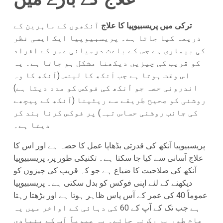
ترکی میں پریسبیوپیا کا علاج
آنکھوں کے ماہرین کے
ذریعہ کیا جاتا ہے۔ پریسبیوپیا ایک ایسی نظر
کی بیماری ہے جس کے باعث درمیانی عمر کے افراد
کو قریب کی چیزیں دیکھنا مشکل ہو جاتا ہے۔ یہ
اس وقت ہوتا ہے جب آنکھ کا لینس (آنکھ کا وہ
اندرونی حصہ جو آنکھ کی فوکس کو مدد دیتا ہے)
روشنی کو صحیح طریقے سے ریٹینا (آنکھ کے پیچھے
کی جانب روشنی حساس تہہ) پر فوکس کرنا بند کر
دیتا ہے۔
پریسبیوپیا آنکھ کی قدرتی بڈھاپا عمل کا حصہ ہے اور اس کا
علاج آسانی سے کیا جا سکتا ہے۔ تکنیکی طور پر، پریسبیوپیا
آنکھ کی صلاحیت کا ضیاع ہے جو کہ قریب کی چیزوں کو
دیکھنے کے لئے اپنی فوکس کو بدل سکتی ہے۔ پریسبیوپیا
عموماً 40 کی عمر کے آس پاس ظاہر ہوتا ہے اور بڑھتا رہتا
ہے جب تک کے آپ کے 60 کی دہائی کے اواخر میں یہ
عام طور پر رک نہ جائے۔ یہ عموماً آپ کے بنیادی