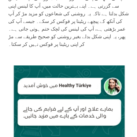
سے گزرتی ہے۔ اپنے بہترین حالت میں، آپ کا لینس اپنی
شکل بدلتا ہے تاکہ یہ روشنی کی شعاعوں کو مزید مڑ کر آپ
کی آنکھ کے پیچھے ریٹینا پر فوکس کر سکے۔ جیسے آپ کی
عمر بڑھتی ہے، آپ کی لینس کی لچک ختم ہوتی جاتی ہے۔
پھر، یہ اپنی شکل بدلے بغیر روشنی کو صحیح طریقے سے مڑ
کر اپنی ریٹینا پر فوکس نہیں کر سکتا۔