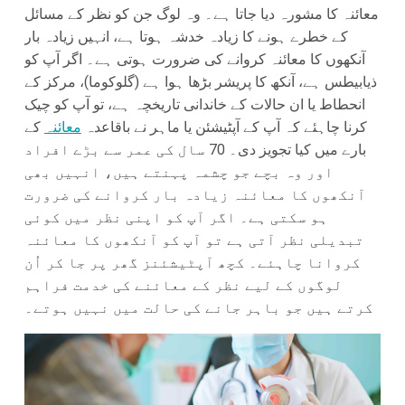
معائنہ کا مشورہ دیا جاتا ہے۔ وہ لوگ جن کو نظر کے مسائل
کے خطرے ہونے کا زیادہ خدشہ ہوتا ہے، انہیں زیادہ بار
آنکھوں کا معائنہ کروانے کی ضرورت ہوتی ہے۔ اگر آپ کو
ذیابیطس ہے، آنکھ کا پریشر بڑھا ہوا ہے (گلوکوما)، مرکز کے
انحطاط یا ان حالات کے خاندانی تاریخچہ ہے، تو آپ کو چیک
کرنا چاہئے کہ آپ کے آپٹیشئن یا ماہر نے باقاعدہ
معائنہ
کے
بارے میں کیا تجویز دی۔ 70 سال کی عمر سے بڑے افراد
اور وہ بچے جو چشمہ پہنتے ہیں، انہیں بھی
آنکھوں کا معائنہ زیادہ بار کروانے کی ضرورت
ہو سکتی ہے۔ اگر آپ کو اپنی نظر میں کوئی
تبدیلی نظر آتی ہے تو آپ کو آنکھوں کا معائنہ
کروانا چاہئے۔ کچھ آپٹیشئنز گھر پر جا کر اُن
لوگوں کے لیے نظر کے معائنے کی خدمت فراہم
کرتے ہیں جو باہر جانے کی حالت میں نہیں ہوتے۔