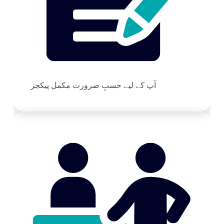
آپ کے لیے حسبِ ضرورت مکمل پیکجز