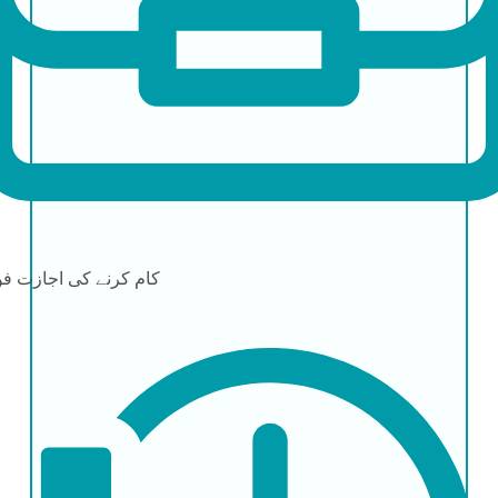
کام کرنے کی اجازت
فو