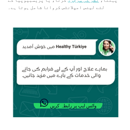
پہننا،
نظر کی سرجری
کرنا، یا پریسبیوپیا کے
لئے لینس امپلانٹس کروانا شامل ہوتا ہے۔
واٹس ایپ پر رابطہ کریں