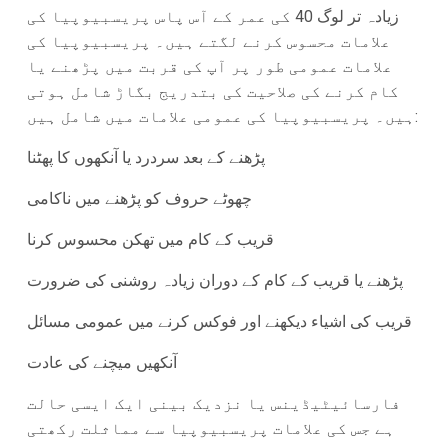
زیادہ تر لوگ 40 کی عمر کے آس پاس پریسبیوپیا کی
علامات محسوس کرنے لگتے ہیں۔ پریسبیوپیا کی
علامات عمومی طور پر آپ کی قربت میں پڑھنے یا
کام کرنے کی صلاحیت کی بتدریج بگاڑ شامل ہوتی
ہیں۔ پریسبیوپیا کی عمومی علامات میں شامل ہیں:
پڑھنے کے بعد سردرد یا آنکھوں کا پھٹنا
چھوٹے حروف کو پڑھنے میں ناکامی
قریب کے کام میں تھکن محسوس کرنا
پڑھنے یا قریب کے کام کے دوران زیادہ روشنی کی ضرورت
قریب کی اشیاء دیکھنے اور فوکس کرنے میں عمومی مسائل
آنکھیں میچنے کی عادت
فارسائیٹیڈینس یا نزدیک بینی ایک ایسی حالت
ہے جس کی علامات پریسبیوپیا سے مماثلت رکھتی