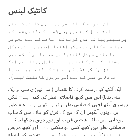
کانٹیک لینس
ان افراد کے لئے جو پہلے ہی کانٹیک لینس
استعمال کرتے ہیں، پڑھنے کے لئے چشمے کو
پریسبیوپیا کا علاج کرنے کے اضافے کے لئے تجویز
کیا جا سکتا ہے۔ دیگر اختیارات میں بائیفوکل
یا ملٹی فوکل کانٹیک لینس، یا ہر آنکھ میں
مختلف کانٹیک لینس پہننا شامل ہوتا ہے، ایک
نزدیک کی نظر کی اجازت کے لئے اور دوسرا
فاصلاتی نظر کے لئے (مونویژن کانٹیک لینس)۔
ایک آنکھ کو درست کرنے کا نقصان (اسے تھوڑی سی نزدیک
بینی بنانا) اس میں کچھ فاصلاتی نظر کی کمی ہے – لیکن
دوسری آنکھ اچھی فاصلاتی نظر برقرار رکھتی ہے۔ عام طور
پر، دونوں آنکھیں ان کے بیچ کے فرق کو اپنانے میں کامیاب
ہوجاتی ہیں، تاکہ شخص قریب اور دور دونوں دیکھا سکے۔
فاصلاتی نظر میں کچھ کمی ہو سکتی ہے – اور کچھ مریض
دور کی اشیاء पर 'گوسٹنگ' (مدھم دوہری نظر) محسوس