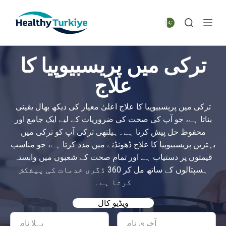
S
k
i
p
ترکی میں پریسبیوپیا کا
t
o
علاج
c
o
ترکی میں پریسبیوپیا کا علاج اعلیٰ معیار کی دیکھ بھال یقینی
n
بناتا ہے، جو آپ کی صحت کی ضروریات کے لیے ایک جامع اور
t
محفوظ حل پیش کرتا ہے۔ہیلتھی ترکی آپ کو ترکی میں
e
بہترین پریسبیوپیا کا علاج ڈھونڈنے میں مدد کرتا ہے، جو مناسب
n
قیمتوں پر دستیاب ہے اور تمام صحت کے شعبوں میں وابستہ
t
ہسپتالوں کے ساتھ مل کر 360 ڈگری خدمات کی پیشکش
کرتا ہے۔
ویڈیو کال