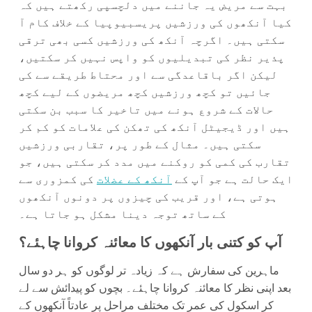
بہت سے مریض یہ جاننے میں دلچسپی رکھتے ہیں کہ
کیا آنکھوں کی ورزشیں پریسبیوپیا کے خلاف کام آ
سکتی ہیں۔ اگرچہ آنکھ کی ورزشیں کسی بھی ترقی
پذیر نظر کی تبدیلیوں کو واپس نہیں کر سکتیں،
لیکن اگر باقاعدگی سے اور محتاط طریقے سے کی
جائیں تو کچھ ورزشیں کچھ مریضوں کے لیے کچھ
حالات کے شروع ہونے میں تاخیر کا سبب بن سکتی
ہیں اور ڈیجیٹل آنکھ کی تھکن کی علامات کو کم کر
سکتی ہیں۔ مثال کے طور پر، تقاربی ورزشیں
تقارب کی کمی کو روکنے میں مدد کر سکتی ہیں، جو
ایک حالت ہے جو آپ کے
آنکھ کے عضلات
کی کمزوری سے
ہوتی ہے، اور قریب کی چیزوں پر دونوں آنکھوں
کے ساتھ توجہ دینا مشکل ہو جاتا ہے۔
آپ کو کتنی بار آنکھوں کا معائنہ کروانا چاہئے؟
ماہرین کی سفارش ہے کہ زیادہ تر لوگوں کو ہر دو سال
بعد اپنی نظر کا معائنہ کروانا چاہئے۔ بچوں کو پیدائش سے لے
کر اسکول کی عمر تک مختلف مراحل پر عادتاً آنکھوں کے