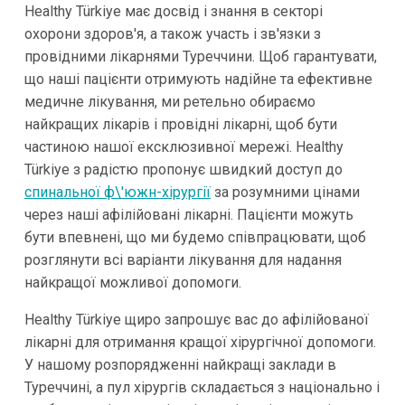
Healthy Türkiye має досвід і знання в секторі
охорони здоров'я, а також участь і зв'язки з
провідними лікарнями Туреччини. Щоб гарантувати,
що наші пацієнти отримують надійне та ефективне
медичне лікування, ми ретельно обираємо
найкращих лікарів і провідні лікарні, щоб бути
частиною нашої ексклюзивної мережі. Healthy
Türkiye з радістю пропонує швидкий доступ до
спинальної ф\'южн-хірургії
за розумними цінами
через наші афілійовані лікарні. Пацієнти можуть
бути впевнені, що ми будемо співпрацювати, щоб
розглянути всі варіанти лікування для надання
найкращої можливої допомоги.
Healthy Türkiye щиро запрошує вас до афілійованої
лікарні для отримання кращої хірургічної допомоги.
У нашому розпорядженні найкращі заклади в
Туреччині, а пул хірургів складається з національно і