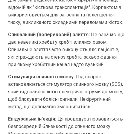
відомій як "кісткова трансплантація". Корпектомія
використовується для загоєння та полегшення
тиску, викликаного складними переломами кісток.
Спинальний (поперековий) злиття:
Це означає, що
два невеликі хребці у хребті злилися разом.
Спинальне злиття часто виконують для пацієнтів,
які страждають на стеноз хребта, захворювання,
при якому хребетний канал надто вузький.
Стимуляція спинного мозку:
Під шкірою
встановлюється стимулятор спинного мозку (SCS),
який відправляє легкі електричні струми до мозку,
щоб блокувати болісні сигнали. Нехірургічний
метод, що допомагає зменшити біль.
Епідуральна ін'єкція:
Ця процедура проводиться в
безпосередній близькості до спинного мозку.
Медичне дозування забезпечує тимчасове