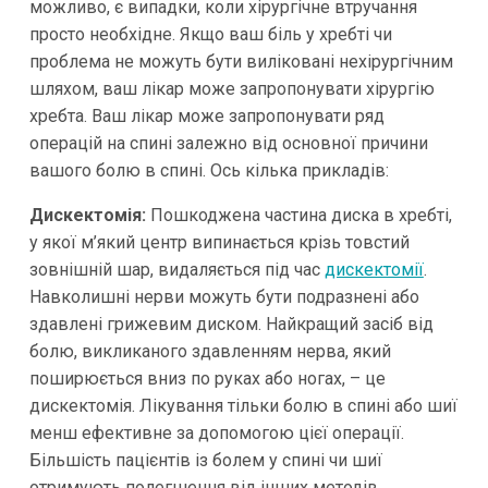
можливо, є випадки, коли хірургічне втручання
просто необхідне. Якщо ваш біль у хребті чи
проблема не можуть бути виліковані нехірургічним
шляхом, ваш лікар може запропонувати хірургію
хребта. Ваш лікар може запропонувати ряд
операцій на спині залежно від основної причини
вашого болю в спині. Ось кілька прикладів:
Дискектомія:
Пошкоджена частина диска в хребті,
у якої м’який центр випинається крізь товстий
зовнішній шар, видаляється під час
дискектомії
.
Навколишні нерви можуть бути подразнені або
здавлені грижевим диском. Найкращий засіб від
болю, викликаного здавленням нерва, який
поширюється вниз по руках або ногах, – це
дискектомія. Лікування тільки болю в спині або шиї
менш ефективне за допомогою цієї операції.
Більшість пацієнтів із болем у спині чи шиї
отримують полегшення від інших методів