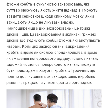
ф'южн хребта, є сукупністю захворювань, які
суттєво знижують якість життя індивідів і можуть
завдати серйозної шкоди спинному мозку, який
захищають, якщо не лікувати вчасно.
Найпоширеніші з цих захворювань - це грижі
дисків і шиї. Ці захворювання викликані грижею
дисків, що з'єднують хребці ф'южн, які виступають
назовні. Крім цих захворювань, викривлення
хребта, відоме як сколіоз, спондилолістез, відоме
як зміщення поперекового відділу, і стеноз каналу,
відомий як стеноз поперекового каналу, можуть
бути прикладами. Хірургія хребта в Туреччині, що
прагне до лікування цих захворювань, виробляє
рішення, працюючи у партнерстві з ортопедією.