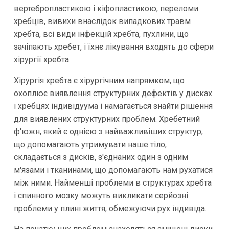
вертебропластикою і кіфопластикою, переломи
хребців, вивихи внаслідок випадкових травм
хребта, всі види інфекцій хребта, пухлини, що
зачіпають хребет, і їхнє лікування входять до сфери
хірургії хребта.
Хірургія хребта є хірургічним напрямком, що
охоплює виявлення структурних дефектів у дисках
і хребцях індивідуума і намагається знайти рішення
для виявлених структурних проблем. Хребетний
ф'южн, який є однією з найважливіших структур,
що допомагають утримувати наше тіло,
складається з дисків, з'єднаних один з одним
м'язами і тканинами, що допомагають нам рухатися
між ними. Найменші проблеми в структурах хребта
і спинного мозку можуть викликати серйозні
проблеми у плині життя, обмежуючи рух індивіда.