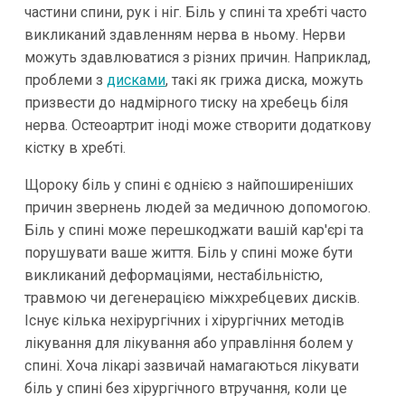
частини спини, рук і ніг. Біль у спині та хребті часто
викликаний здавленням нерва в ньому. Нерви
можуть здавлюватися з різних причин. Наприклад,
проблеми з
дисками
, такі як грижа диска, можуть
призвести до надмірного тиску на хребець біля
нерва. Остеоартрит іноді може створити додаткову
кістку в хребті.
Щороку біль у спині є однією з найпоширеніших
причин звернень людей за медичною допомогою.
Біль у спині може перешкоджати вашій кар'єрі та
порушувати ваше життя. Біль у спині може бути
викликаний деформаціями, нестабільністю,
травмою чи дегенерацією міжхребцевих дисків.
Існує кілька нехірургічних і хірургічних методів
лікування для лікування або управління болем у
спині. Хоча лікарі зазвичай намагаються лікувати
біль у спині без хірургічного втручання, коли це