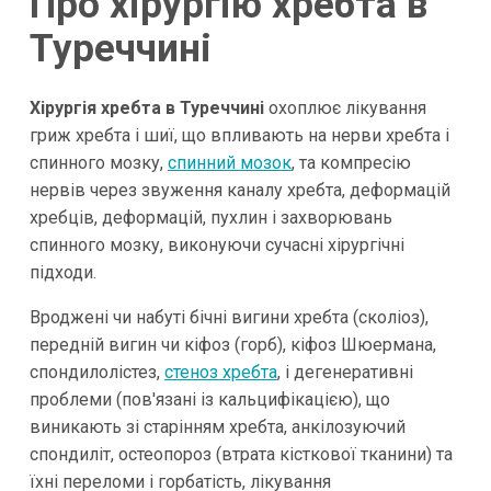
Про хірургію хребта в
Туреччині
Хірургія хребта в Туреччині
охоплює лікування
гриж хребта і шиї, що впливають на нерви хребта і
спинного мозку,
спинний мозок
, та компресію
нервів через звуження каналу хребта, деформацій
хребців, деформацій, пухлин і захворювань
спинного мозку, виконуючи сучасні хірургічні
підходи.
Вроджені чи набуті бічні вигини хребта (сколіоз),
передній вигин чи кіфоз (горб), кіфоз Шюермана,
спондилолістез,
стеноз хребта
, і дегенеративні
проблеми (пов'язані із кальцифікацією), що
виникають зі старінням хребта, анкілозуючий
спондиліт, остеопороз (втрата кісткової тканини) та
їхні переломи і горбатість, лікування