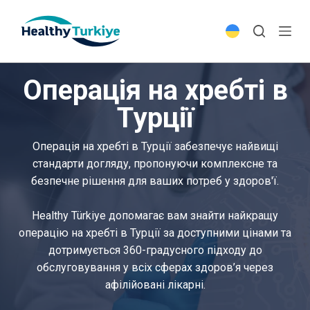
S
k
i
p
Операція на хребті в
t
o
Турції
c
o
Операція на хребті в Турції забезпечує найвищі
n
стандарти догляду, пропонуючи комплексне та
t
безпечне рішення для ваших потреб у здоров'ї.
e
n
Healthy Türkiye допомагає вам знайти найкращу
t
операцію на хребті в Турції за доступними цінами та
дотримується 360-градусного підходу до
обслуговування у всіх сферах здоров’я через
афілійовані лікарні.