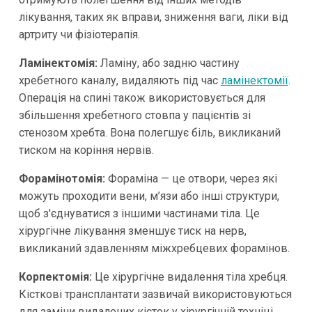
лікування, таких як вправи, зниження ваги, ліки від
артриту чи фізіотерапія.
Ламінектомія:
Ламіну, або задню частину
хребетного каналу, видаляють під час
ламінектомії
.
Операція на спині також використовується для
збільшення хребетного стовпа у пацієнтів зі
стенозом хребта. Вона полегшує біль, викликаний
тиском на коріння нервів.
Форамінотомія:
Фораміна — це отвори, через які
можуть проходити вени, м’язи або інші структури,
щоб з'єднуватися з іншими частинами тіла. Це
хірургічне лікування зменшує тиск на нерв,
викликаний здавленням міжхребцевих форамінов.
Корпектомія:
Це хірургічне видалення тіла хребця.
Кісткові трансплантати зазвичай використовуються
для заміни видалених кісток у хірургічній техніці,