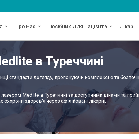
я
Про Нас
Посібник Для Пацієнта
Лікарні
dlite в Туреччині
йвищі стандарти догляду, пропонуючи комплексне та безпеч
я лазером Medlite в Туреччині за доступними цінами та при
х охорони здоров'я через афілійовані лікарні.