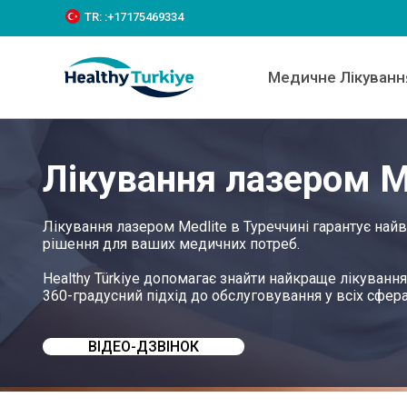
S
TR:
:+‪17175469334‬
k
i
p
Медичне Лікуванн
t
o
c
o
n
Лікування лазером Me
t
e
n
t
Лікування лазером Medlite в Туреччині гарантує на
рішення для ваших медичних потреб.
Healthy Türkiye допомагає знайти найкраще лікуванн
360-градусний підхід до обслуговування у всіх сфера
ВІДЕО-ДЗВІНОК