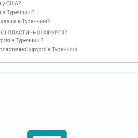
ії у США?
ї в Туреччині?
ешевша в Туреччині?
Ї ПЛАСТИЧНОЇ ХІРУРГІЇ?
ргія в Туреччині?
ластичної хірургії в Туреччині