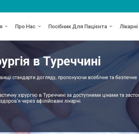
я
Про Нас
Посібник Для Пацієнта
Лікарні
ургія в Туреччині
айвищі стандарти догляду, пропонуючи всебічне та безпечне
астичну хірургію в Туреччині за доступними цінами та заст
доров’я через афілійовані лікарні.