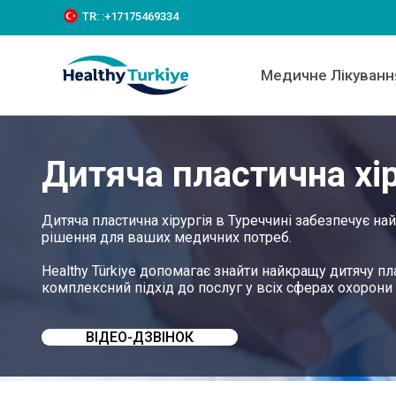
S
TR:
:+‪17175469334‬
k
i
p
Медичне Лікуванн
t
o
c
o
n
Дитяча пластична хір
t
e
n
t
Дитяча пластична хірургія в Туреччині забезпечує н
рішення для ваших медичних потреб.
Healthy Türkiye допомагає знайти найкращу дитячу пл
комплексний підхід до послуг у всіх сферах охорони з
ВІДЕО-ДЗВІНОК