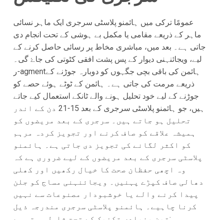
عمومًا ترکی میں ہائمنو پلاسٹی سرجری ایک ماہر نسائی
ماہر کے ذریعے مقامی یا مکمل بے ہوشی کے تحت انجام دی
جاتی ہے۔ بعد میں، مباشری مخاط پر رسائی حاصل کرنے کے
لیے، ویجائنہنی دیوار کے پس پشت افقی کٹوتی کی جاۓ گی۔
ر-agmentہائمن کی باقی بچی جگہوں کو دوبارہ جوڑنے کے
ذریعے مرمت کی جاتی ہے۔ ہائمن کے ٹوٹے ہوئے حصے کو
جوڑنے کے لیے خود تحلیل ہونے والے ٹانکے استعمال کیے جاتے
ہیں، جو ہائمنو پلاسٹی سرجری کے بعد 15-21 دن کے اندر
تحلیل ہو جاتے ہیں۔ سرجری کے بعد مریضوں کو
ہمیشہ علاقے کو صاف کرنے اور تجویز کردہ مرہم
کو اکثر لگانے کی تجویز دی جاتی ہے۔ ہائمنو
پلاسٹی سرجری کے بعد مریضوں کے لیے ضروری ہے کہ
وہ اچھی حفظان صحت کا خیال رکھیں اور کھلی
دھالی صاف کپڑے پہنیں۔ ویجائنہنی مساج کو جلن
پیدا کرنے والے یا خوشبودار مصنوعات سے نہیں
کرنا چاہیے۔ ہائمنو پلاسٹی سرجری مندرجہ ذیل
تین بنیادی تکنیک کے تحت شامل ہوتی ہے: