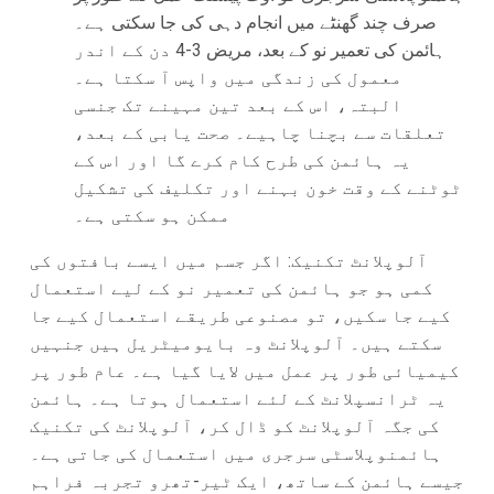
صرف چند گھنٹے میں انجام دہی کی جا سکتی ہے۔
ہائمن کی تعمیر نو کے بعد، مریض 3-4 دن کے اندر
معمول کی زندگی میں واپس آ سکتا ہے۔
البتہ، اس کے بعد تین مہینے تک جنسی
تعلقات سے بچنا چاہیے۔ صحت یابی کے بعد،
یہ ہائمن کی طرح کام کرے گا اور اس کے
ٹوٹنے کے وقت خون بہنے اور تکلیف کی تشکیل
ممکن ہو سکتی ہے۔
آلوپلانٹ تکنیک: اگر جسم میں ایسے بافتوں کی
کمی ہو جو ہائمن کی تعمیر نو کے لیے استعمال
کیے جا سکیں، تو مصنوعی طریقے استعمال کیے جا
سکتے ہیں۔ آلوپلانٹ وہ بایومیٹریل ہیں جنہیں
کیمیائی طور پر عمل میں لایا گیا ہے۔ عام طور پر
یہ ٹرانسپلانٹ کے لئے استعمال ہوتا ہے۔ ہائمن
کی جگہ آلوپلانٹ کو ڈال کر، آلوپلانٹ کی تکنیک
ہائمنوپلاسٹی سرجری میں استعمال کی جاتی ہے۔
جیسے ہائمن کے ساتھ، ایک ٹیر-تھرو تجربہ فراہم