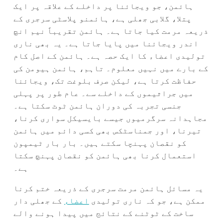
ہائمن، جو ویجائنا پر داخلے کے علاقہ پر ایک
پتلا، گلابی جھلی ہے، ہائمنو پلاسٹی سرجری کے
ذریعہ مرمت کیا جاتا ہے۔ ہائمن تقریباً نیم انچ
اندر ویجائنا میں پایا جاتا ہے۔ یہ بھی ناری
تولیدی اعضاء کا ایک حصہ ہے۔ ہائمن کے اصل کام
کے بارے میں نہیں معلوم۔ تاہم، ہائمن ہیومن کی
حفاظت کرتا ہے، لیکن صرف بلوغت تک، ویجائنا
میں جراثیموں کے داخلے سے۔ عام طور پر پہلی
جنسی تجربہ کی دوران ہائمن ٹوٹ سکتا ہے۔
مجاہدانہ سرگرمیوں جیسے بایسیکل سواری کرنا،
تیرنا، اور جمناسٹکس بھی کسی دائم میں ہائمن
کو نقصان پہنچا سکتے ہیں۔ بار بار ٹیمپون
استعمال کرنا بھی ہائمن کو نقصان پہنچ سکتا
ہے۔
یہ مسائل ہائمن مرمت سرجری کے ذریعہ ختم کرنا
ممکن ہے، جو کہ ناری تولیدی
اعضاء
کے جھلی دار
ساخت کے ٹوٹنے کے نتائج میں پیدا ہونے والے