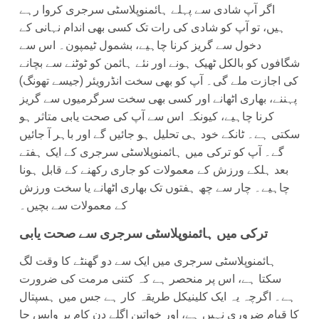
اگر آپ شادی سے پہلے ہائمنوپلاسٹی سرجری کروا رہے
ہیں، تو آپ کو شادی کی رات تک کسی بھی اندام نہانی کے
دخول سے گریز کرنا چاہیے، بشمول ٹیمپون۔ اس سے
شگافوں کو بالکل ٹھیک ہونے اور نئے ہائمن کو ٹوٹنے سے بچانے
کی اجازت ملے گی۔ آپ کو بھی سخت انڈرویئر (جیسے تھونگ)
پہننے، بھاری اٹھانے اور کسی بھی سخت سرگرمیوں سے گریز
کرنا چاہیے، کیونکہ اس سے آپ کی صحت یابی متاثر ہو
سکتی ہے۔ ٹانکے خود ہی تحلیل ہو جائیں گے اور باہر آ جائیں
گے۔ آپ کو ترکی میں ہائمنوپلاسٹی سرجری کے ایک ہفتے
بعد ہلکے ورزش کے معمولات کو جاری رکھنے کے قابل ہونا
چاہیے۔ چار سے چھ ہفتوں تک بھاری اٹھانے یا سخت ورزش
کے معمولات سے بچیں۔
ترکی میں ہائمنوپلاسٹی سرجری سے صحت یابی
ہائمنوپلاسٹی سرجری میں ایک سے دو گھنٹے کا وقت لگ
سکتا ہے، اس پر منحصر ہے کہ کتنی مرمت کی ضرورت
ہے۔ اگرچہ یہ ایک کلینیکل طریقہ کار ہے جس میں ہسپتال
کا قیام ضروری نہیں ہے، اور خواتین اگلے دن کام پر واپس جا