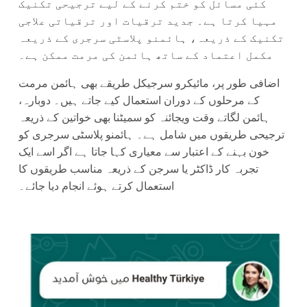
کئی مسائل کو ختم کرنے کے لیے ترجیحی تکنیک
مہیا کرتا ہے۔ جدید ترقیات اور ترقیاتی علاجی
تکنیک کے ذریعہ، ہائمنو پلاسٹی سرجری کے ذریعہ
مکمل اعتماد کے ساتھ ہائمن کی مرمت ممکن ہے۔
اضافی طور پر، مائیکرو سرجیکل طریقے بھی ہائمن مرمت
کے مرحلوں کے دوران استعمال کیے جاتے ہیں۔ دوبارہ،
ہائمن لگاتے وقت ویجائنہ کو سمیٹنا بھی خواتین کے ذریعہ
ترجیحی طریقوں میں شامل ہے۔ ہائمنو پلاسٹی سرجری کو
خون بہنے کے اعتبار سے معیاری کہا جاتا ہے اگر اسے ایک
تجربہ کار ڈاکٹر یا سرجن کے ذریعہ مناسب طریقوں کا
استعمال کرتے ہوئے انجام دیا جائے۔