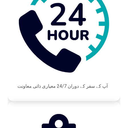
آپ کے سفر کے دوران 24/7 معیاری ذاتی معاونت