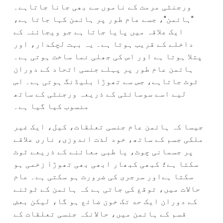
ورجنٹی مرمت کے ناموں سے بھی جانا جاتاہے۔
"ہائمن"، جسے عام طور پر ہائمن کہا جاتا ہے،
ایک علاقہ میں پایا جاتا ہے جو ویجائنہ کے
داخلے کے قریب ہوتا ہے۔ یہ بہت لچکدار، اور
پتلا ہوتا ہے اور اس کی جھلی نما ساخت ہوتی ہے۔
ہائمن عام طور پر پہلے جنسی اتحاد کے دوران
ٹوٹ جاتاہے، جس سے تھوڑا بلیڈنگ ہوتی ہے۔ اس
لیے اسے سوسائٹی کے ذریعہ ورجنٹی کے ساتھ
منسوب کیا گیا ہے۔
جیسا کہ ہائمن عام جنسی تعلقات، کیل، ایک غیر
ملکی جسم کے ساتھ، خود لذت اندوزی، ناری علاقے
پر جسمانی چوٹ، یا طبی معائنے کے ذریعے ٹوٹ
سکتا ہے؛ کبھی کبھار ابھی بھی تھوڑا زخمی ہو
سکتا ہےاور سرجری کی ضرورت ہو سکتی ہے۔ عام
حالات میں، توقع کی جاتی ہے کہ ہائمن کے ٹوٹنے
کے دوران ایک حد تک خون ضائع ہو گا، لیکن بعض
قسم کے ہائمن میں، حالانکہ جنسی تعلقات کے