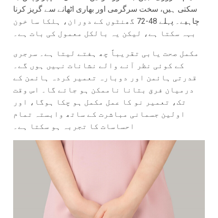
سکتی ہیں، سخت سرگرمی اور بھاری اٹھانے سے گریز کرنا
چاہیے۔ پہلے 48-72 گھنٹوں کے دوران، ہلکا سا خون
بہہ سکتا ہے، لیکن یہ بالکل معمول کی بات ہے۔
مکمل صحت یابی تقریباً چھ ہفتے لیتا ہے۔ سرجری
کے کوئی نظر آنے والے نشانات نہیں ہوں گے۔
قدرتی ہائمن اور دوبارہ تعمیر کردہ ہائمن کے
درمیان فرق بتانا ناممکن ہو جائے گا۔ اس وقت
تک، تعمیر نو کا عمل مکمل ہو چکا ہوگا، اور
اولین جسمانی مباشرت کے ساتھ وابستہ تمام
احساسات کا تجربہ ہو سکتا ہے۔