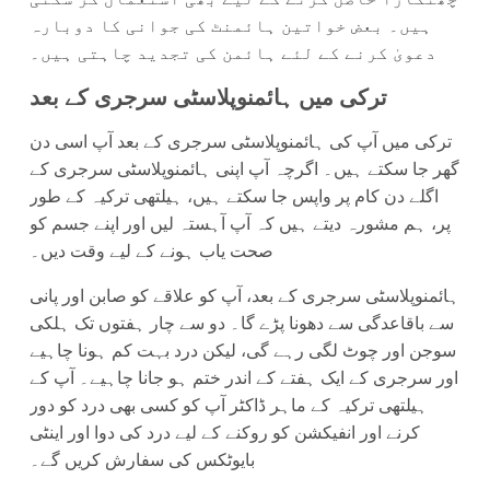
ہیں۔ بعض خواتین ہائمنٹ کی جوانی کا دوبارہ
دعویٰ کرنے کے لئے ہائمن کی تجدید چاہتی ہیں۔
ترکی میں ہائمنوپلاسٹی سرجری کے بعد
ترکی میں آپ کی ہائمنوپلاسٹی سرجری کے بعد آپ اسی دن
گھر جا سکتے ہیں۔ اگرچہ آپ اپنی ہائمنوپلاسٹی سرجری کے
اگلے دن کام پر واپس جا سکتے ہیں، ہیلتھی ترکیہ کے طور
پر، ہم مشورہ دیتے ہیں کہ آپ آہستہ لیں اور اپنے جسم کو
صحت یاب ہونے کے لیے وقت دیں۔
ہائمنوپلاسٹی سرجری کے بعد، آپ کو علاقے کو صابن اور پانی
سے باقاعدگی سے دھونا پڑے گا۔ دو سے چار ہفتوں تک ہلکی
سوجن اور چوٹ لگی رہے گی، لیکن درد بہت کم ہونا چاہیے
اور سرجری کے ایک ہفتے کے اندر ختم ہو جانا چاہیے۔ آپ کے
ہیلتھی ترکیہ کے ماہر ڈاکٹر آپ کو کسی بھی درد کو دور
کرنے اور انفیکشن کو روکنے کے لیے درد کی دوا اور اینٹی
بایوٹکس کی سفارش کریں گے۔