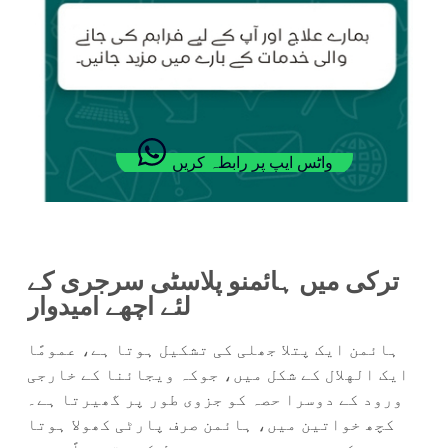
واٹس ایپ پر رابطہ کریں
ترکی میں ہائمنو پلاسٹی سرجری کے
لئے اچھے امیدوار
ہائمن ایک پتلا جھلی کی تشکیل ہوتا ہے، عمومًا
ایک الهلال کے شکل میں، جوکہ ویجائنا کے خارجی
ورود کے دوسرا حصہ کو جزوی طور پر گھیرتا ہے۔
کچھ خواتین میں، ہائمن صرف پارٹی کھولا ہوتا