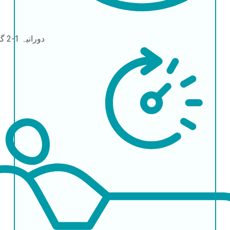
دورانیہ
1-2 گھنٹے