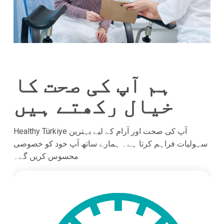
ہم آپ کی صحت کا
خیال رکھتے ہیں
Healthy Türkiye آپ کی صحت اور آرام کے لیے بہترین
سہولیات فراہم کرتا ہے۔ ہمارے ساتھ آپ خود کو خصوصی
محسوس کریں گے۔