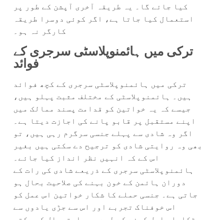
کیا جائے گا۔ یہ طریقہ آخری آپشن کے طور پر
استعمال کیا جاتا ہے، اگر کوئی دوسرا طریقہ
کارگر نہ ہو۔
ترکی میں ہائمنوپلاسٹی سرجری کے
فوائد
ترکی میں ہائمنوپلاسٹی سرجری کے کچھ فوائد
ہیں۔ ہائمنوپلاسٹی کے مختلف مثبت پہلو ہیں،
جیسے کہ یہ خواتین کو قدامت پسند ممالک میں
اپنے مستقبل پر قابو پانے کی اجازت دیتا ہے۔
اگر وہ شادی سے پہلے جنسی سرگرم رہی ہیں، تو
بھی وہ روایتی شادی کو ترجیح دے سکتی ہیں بغیر
اس کے کہ انہیں نظر انداز کیا جائے۔
ہائمنوپلاسٹی سرجری کے ذریعے شادی کی رات کے
دوران ہائمن کے خون بہنے کی صلاحیت بحال ہو
جاتی ہے۔ جنسی حملے کا شکار خواتین اس عمل کو
اس خوفناک تجربے اور اس سے جڑی یادوں سے
چھٹکارا حاصل کرنے کے لیے بھی استعمال کر سکتی