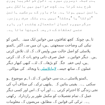
ہے، جبکہ دوسروں میں، یہ دخول کو تقریباً پوری
طرح بند کرتا ہے۔ کچھ خواتین میں بالکل بھی
ہائمن نہیں ہوتا ہے۔ عام باور کے برعکس، ہائمن
"ٹوٹتا" یا "پھٹتا" نہیں ہے، بلکہ صرف روزمرہ
سرگرمیوں، ٹمبان استعمال، چلنے، اور ہاں،
جنسی تعلقات کے ذریعہ کھینچا جاتا ہے۔
تاہم، چونکہ کچھ ثقافتوں میں خواتین ایک مبینہ ہائمن کو
نیکی کی وضاحت سمجھتی ہیں، ان میں سے اکثر ہائمنو
پلاسٹی کو اصل حالت میں واپس لانے کے لئے تلاش کرتی
ہیں۔ دیگر خواتین یہ عمل صرف ذاتی وجوہات کے لئے کرتی
ہیں، اپنی خفیہ جگہ کو بڑھانے کے لئے، کبھی کبھار دیگر
عملوں کے ساتھ جیسے
لابیاپلاسٹی
یا ویجائنہ کی موٹائی۔
ہائمنو پلاسٹی بہت سی خواتین کے لئے اہم موضوع ہو
سکتی ہے۔ یقینی بنائیں کہ ہیلتھی ترکیے کی سٹاف آپ کی
نجی زندگی کا احترام کرتی ہے اور آپ کے اس اور کسی دیگر
عمل کے تمام تفصیلات کو مکمل طور پر رازدارانہ رکھتی
ہے۔ ترکی کی قوانین کے مطابق، مریضوں کے معلومات