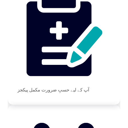
آپ کے لیے حسبِ ضرورت مکمل پیکجز