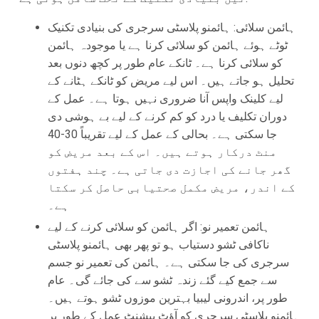
ہائمن سلائی: ہائمنو پلاسٹی سرجری کی بنیادی تکنیک
ٹوٹے ہوئے ہائمن کو سلائی کرنا ہے یا موجودہ ہائمن
کو سلائی کرنا ہے۔ ٹانکے عام طور پر کچھ دنوں بعد
تحلیل ہو جاتے ہیں۔ اس لیے مریض کو ٹانکے ہٹانے کے
لیے کلینک واپس آنا ضروری نہیں ہوتا ہے۔ عمل کے
دوران تکلیف یا درد کو کم کرنے کے لیے بے ہوشی دی
جا سکتی ہے۔ بحالی کے عمل کے لیے تقریباً 30-40
منٹ درکار ہوتے ہیں۔ اس کے بعد مریض کو
گھر جانے کی اجازت دی جاتی ہے۔ چند ہفتوں
کے اندر، مریض مکمل صحتیابی حاصل کر سکتا
ہے۔
ہائمن تعمیر نو: اگر ہائمن کو سلائی کرنے کے لیے
ناکافی ٹشو دستیاب ہو تو پھر بھی ہائمنو پلاسٹی
سرجری کی جا سکتی ہے۔ ہائمن کی تعمیر نو جسم
سے جمع کیے گئے زندہ ٹشو سے کی جائے گی۔ عام
طور پر، اندرونی لیبیا بہترین موزوں ٹشو ہوتے ہیں۔
ہائمنو پلاسٹی سرجری کو آؤٹ پیشنٹ عمل کے طور پر