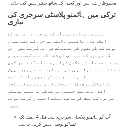
محفوظ رہتے ہیں اور کسی کے ساتھ شئیر نہیں کیے جاتے۔
ترکی میں ہائمنو پلاسٹی سرجری کی
تیاری
ہیلتھی ترکیے میں آپ کے سرجن اور مریض کے
رابطہ کار ہائمنو پلاسٹی سرجری کے لئے تیار
ہونے کے طریقوں کی تفصیلات فراہم کرتے ہیں، جو
کہ سرجری کے بعد آپ کی شفا کے لئے کیسے تیار
ہونا ہے سے لے کر مکمل تیار ہونے کے لئے کون کون
سے اقدامات لینے ہیں، یہ ہدایات شامل ہیں۔ پیش
از ہائمنو پلاسٹی سرجری آپ کو ایک
گائناکولوجیکل امتحان کی ضرورت ہوگی۔ کچھ
اقدامات ہیں جنہیں مریض کو ہائمنو پلاسٹی
سرجری کے پیش کرنے سے پہلے اختیار کرنے ہوتے
ہیں۔
آپ کو ہائمنو پلاسٹی سرجری سے قبل 4 ہفتے تک
تمباکو نوشی نہیں کرنی چاہیے