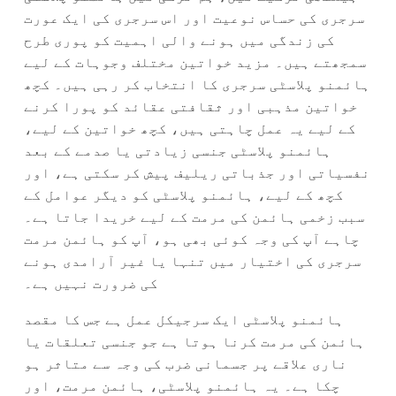
سرجری کی حساس نوعیت اور اس سرجری کی ایک عورت
کی زندگی میں ہونے والی اہمیت کو پوری طرح
سمجھتے ہیں۔ مزید خواتین مختلف وجوہات کے لیے
ہائمنو پلاسٹی سرجری کا انتخاب کر رہی ہیں۔ کچھ
خواتین مذہبی اور ثقافتی عقائد کو پورا کرنے
کے لیے یہ عمل چاہتی ہیں، کچھ خواتین کے لیے،
ہائمنو پلاسٹی جنسی زیادتی یا صدمے کے بعد
نفسیاتی اور جذباتی ریلیف پیش کر سکتی ہے، اور
کچھ کے لیے، ہائمنو پلاسٹی کو دیگر عوامل کے
سبب زخمی ہائمن کی مرمت کے لیے خریدا جاتا ہے۔
چاہے آپ کی وجہ کوئی بھی ہو، آپ کو ہائمن مرمت
سرجری کی اختیار میں تنہا یا غیر آرامدی ہونے
کی ضرورت نہیں ہے۔
ہائمنو پلاسٹی ایک سرجیکل عمل ہے جس کا مقصد
ہائمن کی مرمت کرنا ہوتا ہے جو جنسی تعلقات یا
ناری علاقے پر جسمانی ضرب کی وجہ سے متاثر ہو
چکا ہے۔ یہ ہائمنو پلاسٹی، ہائمن مرمت، اور