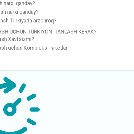
h narxi qanday?
ash narxi qanday?
lash Turkiyada arzonroq?
ASH UCHUN TURKIYONI TANLASH KERAK?
lash Xavfsizmi?
olash uchun Kompleks Paketlar