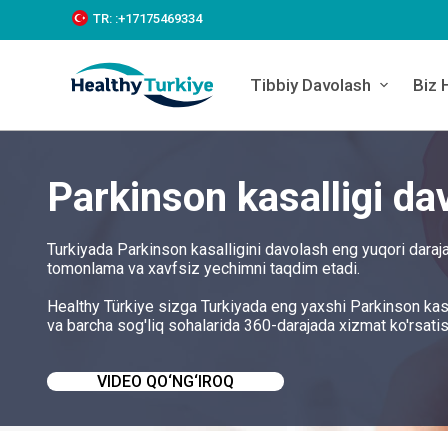
S
TR:
:+‪17175469334‬
k
i
p
Tibbiy Davolash
Biz 
t
o
c
o
n
Parkinson kasalligi da
t
e
n
t
Turkiyada Parkinson kasalligini davolash eng yuqori darajad
tomonlama va xavfsiz yechimni taqdim etadi.
Healthy Türkiye sizga Turkiyada eng yaxshi Parkinson kas
va barcha sog'liq sohalarida 360-darajada xizmat ko'rsatis
VIDEO QO‘NG‘IROQ