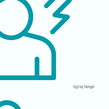
Og‘riq
Yengil