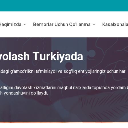
Haqimizda
Bemorlar Uchun Qo‘llanma
Kasalxonala
volash Turkiyada
agi g'amxo'rlikni ta'minlaydi va sog'liq ehtiyojlaringiz uchun har
alligini davolash xizmatlarini maqbul narxlarda topishda yordam 
h yondashuvini qo'llaydi.