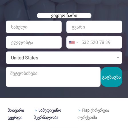
ᲕᲘᲓᲔᲝ ᲖᲐᲠᲘ
ᲒᲐᲒᲖᲐᲕᲜᲐ
მთავარი
სამედიცინო
Flap ქირურგია
გვერდი
მკურნალობა
თურქეთში