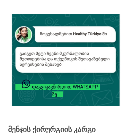
ᲓᲐᲒᲕᲘᲙᲐᲕᲨᲘᲠᲓᲘᲗ WHATSAPP-
ᲖᲔ
მენჯის ქირურგიის კარგი