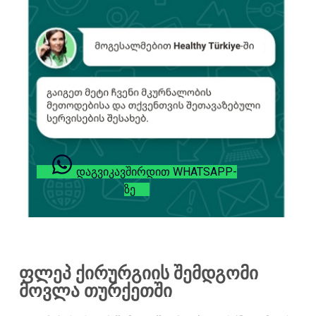
ᲓᲐᲒᲕᲘᲙᲐᲕᲨᲘᲠᲓᲘᲗ WHATSAPP-
ᲖᲔ
ფლეპ ქირურგიის შემდგომი
მოვლა თურქეთში