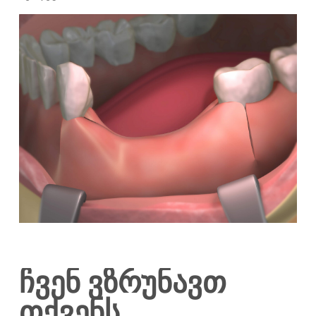
ჩვენ ვზრუნავთ
თქვენს