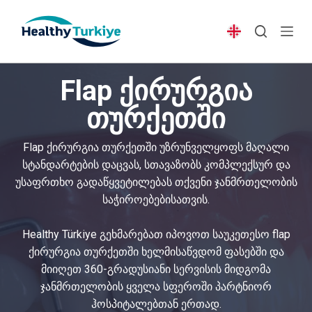
S
k
i
p
Flap ქირურგია
t
o
თურქეთში
c
o
Flap ქირურგია თურქეთში უზრუნველყოფს მაღალი
n
სტანდარტების დაცვას, სთავაზობს კომპლექსურ და
t
უსაფრთხო გადაწყვეტილებას თქვენი ჯანმრთელობის
e
საჭიროებებისათვის.
n
t
Healthy Türkiye გეხმარებათ იპოვოთ საუკეთესო flap
ქირურგია თურქეთში ხელმისაწვდომ ფასებში და
მიიღეთ 360-გრადუსიანი სერვისის მიდგომა
ჯანმრთელობის ყველა სფეროში პარტნიორ
ჰოსპიტალებთან ერთად.