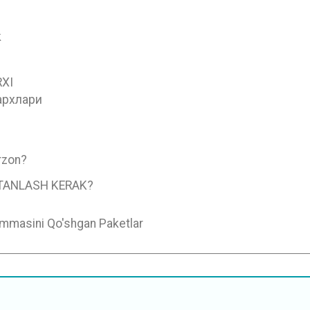
k
XI
архлари
rzon?
TANLASH KERAK?
mmasini Qo'shgan Paketlar