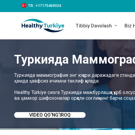
S
TR:
:+‪17175469334‬
k
i
p
Tibbiy Davolash
Biz 
t
o
c
o
n
Туркияда Маммогра
t
e
n
t
Туркияда маммография энг юқори даражадаги стандарт
ҳамда ҳавфсиз ечимни таклиф қилади.
Healthy Türkiye сизга Туркияда мажбурлашқа қурб о
ва ҳамкор шифохоналар орқали соғлиқнинг барча соҳ
VIDEO QO‘NG‘IROQ