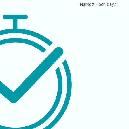
Narkoz
Hech qaysi