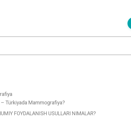
afiya
) – Türkiyada Mammografiya?
UMIY FOYDALANISH USULLARI NIMALAR?