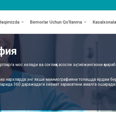
Haqimizda
Bemorlar Uchun Qo‘llanma
Kasalxonala
фия
ларга мос келади ва соғлиққа асосли эҳтиёжингизни қамраб
лсусиз нархларда энг яхши маммографияни топишда ёрдам бе
аларида 360 даражадаги хизмат харакатини амалга оширади.