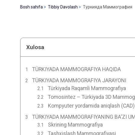
Bosh sahifa
Tibbiy Davolash
Туркияда Маммография
Xulosa
TÜRKIYADA MAMMOGRAFIYA HAQIDA
TÜRKIYADA MAMMOGRAFIYA JARAYONI
Türkiyada Raqamli Mammografiya
Tomosintez – Türkiyada 3D Mammogr
Kompyuter yordamida aniqlash (CAD
TÜRKIYADA MAMMOGRAFIYANING BA'ZI UM
Skrining Mammografiya
Tashxislash Mammografiyasi