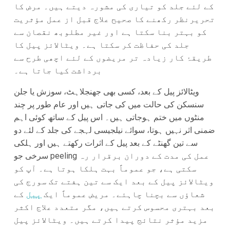
کے لئے جلد کو تیاری کی مشورہ دیتے ہیں۔ مرض کا
تحریرنظر رکھنے کا صحیح علاج قبل از عمل مؤثریت
کو بہتر بنا سکتا ہے اور غیر مطلوبھ نقصان سے
جلد کی حفاظت کر سکتا ہے۔ ویٹالائز پیل کا
طریقۂ کار زیادہ تر مریضوں کے لئے اچھی طرح سے
برداشت کیا جاتا ہے۔
ویٹالائز پیل کے بعد، کسی بھی جھنجلاہٹ، سوزش یا جلن
سنسکن کی حالت میں کی جاتی ہیں اور عام طور پر چند
منٹوں میں ختم ہوجاتی ہیں۔ اس پیل کے ساتھ کوئی اہم
ضمنی اثر نہیں ہوتا، سوائے نیلجیسی لہجے کی جلد کے لئے دو
سے تین گھنٹے کے بعد پیل کے اثرات رکھتے ہیں اور ہلکی
سرخی جو peeling عمل کی مدت کے دوران برقرار رہ
سکتی ہے، جو عموماً بہت ہلکا ہوتا ہے۔ آپ کو
ویٹالائز پیل کے بعد ایک سے تین ہفتے تک سورج کی
شعاؤں سے بچنا چاہئے۔ مریض عموماً ایک
پیل
کے
بعد بہتری محسوس کرتے ہیں، مگر متعدد علاج اکثر
مزید مؤثر نتائج پیدا کرتے ہیں۔ ویٹالائز پیل