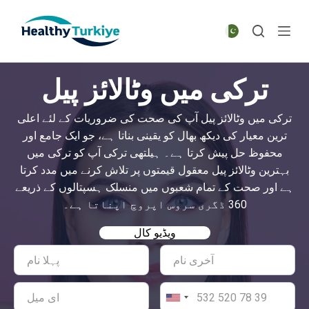
S
k
i
p
ترکی میں وٹالائز پیل
t
o
ترکی میں وٹالائز پیل آپ کی صحت کی ضروریات کے لئے اعلی
c
ترین معیار کی دیکھ بھال کو یقینی بناتا ہے، جو ایک جامع اور
o
محفوظ حل پیش کرتا ہے۔ ہیلتھی ترکی آپ کو ترکی میں
n
بہترین وٹالائز پیل معقول قیمتوں پر تلاش کرنے میں مدد کرتا
t
ہے اور صحت کے تمام شعبوں میں منسلک ہسپتالوں کے ذریعے
e
360 ڈگری سروس اپروچ اپناتا ہے۔
n
t
ویڈیو کال