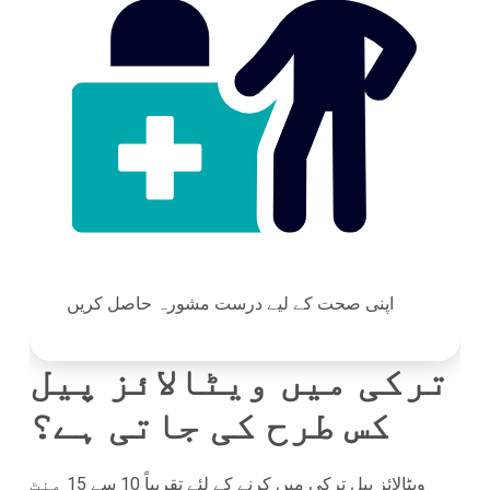
اپنی صحت کے لیے درست مشورہ حاصل کریں
ترکی میں ویٹالائز پیل
کس طرح کی جاتی ہے؟
ویٹالائز پیل ترکی میں کرنے کے لئے تقریباً 10 سے 15 منٹ