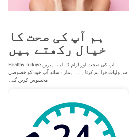
ہم آپ کی صحت کا
خیال رکھتے ہیں
Healthy Türkiye آپ کی صحت اور آرام کے لیے بہترین
سہولیات فراہم کرتا ہے۔ ہمارے ساتھ آپ خود کو خصوصی
محسوس کریں گے۔