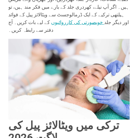
ہیں۔ اگر آپ نیلے، کھردری جلد کے بارے میں فکر مند ہیں، تو
ہیلتھی ترکیے کے ایک ڈرمالوجسٹ سے ویٹالائز پیل کے فوائد
اور دیگر جلد
خوبصورتی کی کارروائیوں
کے لیے بات کریں۔ آج
دفتر سے رابطہ کریں۔
ترکی میں ویٹالائز پیل کی
لاگت 2026