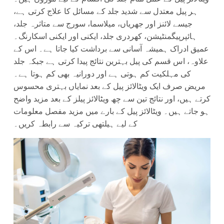
ہر پیل معتدل سے شدید جلد کے مسائل کا علاج کرتی ہے،
جیسے لائنز اور جھریاں، میلاسما، سورج سے متاثرہ جلد،
ہائپرپیگمنٹیشن، کھردری جلد، ایکنی اور ایکنی اسکارنگ۔
عمیق ادراک ہمیشہ آسانی سے برداشت کیا جاتا ہے۔ اس کے
علاوہ، اس قسم کی پیل بہترین نتائج پیدا کرتی ہے جبکہ جلد
کی مہلکیت کم ہوتی ہے اور دورانیہ بھی کم ہوتا ہے۔
مریض صرف ایک ویٹالائز پیل کے بعد نمایاں بہتری محسوس
کرتے ہیں، اور نتائج تین سے چھ ویٹالائز پیلز کے بعد مزید واضح
ہو جاتے ہیں۔ ویٹالائز پیل کے بارے میں مزید مفصل معلومات
کے لیے ہیلتھی ترکیہ سے رابطہ کریں۔