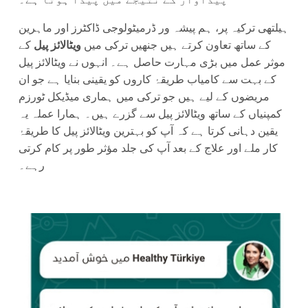
ہیلتھی ترکیہ پر، ہم پیشہ ور ڈرمیٹولوجی ڈاکٹرز اور ماہرین
کے ساتھ تعاون کرتے ہیں جنھیں ترکی میں
ویٹالائز پیل
کے
موثر عمل میں بڑی مہارت حاصل ہے۔ انہوں نے ویٹالائز پیل
کے بہت سے کامیاب طریقۂ کاروں کو یقینی بنایا ہے جو ان
مریضوں کے لیے ہیں جو ترکی میں ہماری میڈیکل ٹورزم
کمپنیاں کے ساتھ ویٹالائز پیل سے گزرے ہیں۔ ہمارا عملہ یہ
یقین دہانی کرتا ہے کہ آپ کو بہترین ویٹالائز پیل کا طریقۂ
کار ملے اور علاج کے بعد آپ کی جلد مؤثر طور پر کام کرتی
رہے۔