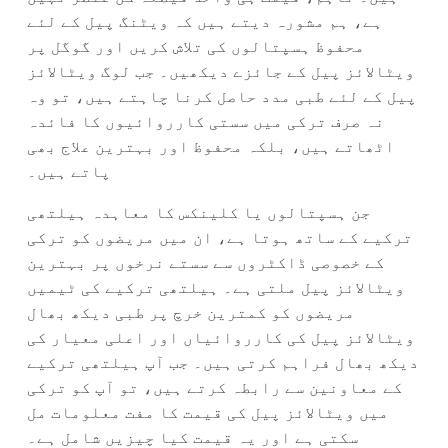
ہے، ہم مشورہ دیتے ہیں کہ ویٹنگ پیل کے لئے
محفوظ ہسپتالوں کی تلاش کریں اور گوگل پر
ویٹالائز پیل کے جائزے دیکھیں۔ جب لوگ ویٹالائز
پیل کے لئے طبی مدد حاصل کرنا چاہتے ہیں، تو وہ
نہ صرف ترکی میں سستی کارروائیوں کا فائدہ
اٹھاتے ہیں، بلکہ محفوظ اور بہترین علاج بھی
پاتے ہیں۔
جن ہسپتالوں یا کلینکس کا معاہدہ ہیلتھی
ترکیے کے ساتھ ہوتا ہے، ان میں مریضوں کو ترکی
کے خصوصی ڈاکٹروں سے سستے نرخوں پر بہترین
ویٹالائز پیل ملتی ہے۔ ہیلتھی ترکیے کی ٹیمیں
مریضوں کو کمترین خرچ پر طبی دیکھ بھال
ویٹالائز پیل کی کارروائیاں اور اعلی معیار کی
دیکھ بھال فراہم کرتی ہیں۔ جب آپ ہیلتھی ترکیے
کے معاونین سے رابطہ کرتے ہیں، تو آپ کو ترکی
میں ویٹالائز پیل کی قیمت کا مفت معلومات مل
سکتی ہے اور یہ قیمت کیا چیزیں شامل ہے۔