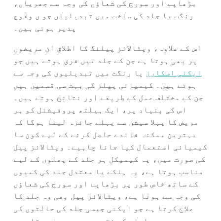
بڑھاپے اور سورج کی شعاؤں کی وجہ سے جھریاں،
رنگت یا جلد کی ساخت میں تبدیلیاں جو ں وقوع
پذیر ہوتی ہیں۔
اس کے علاوہ، ویٹالائز پیلنگ کا اطلاق ان مریضوں
پر بھی ہوتا ہے جن کے جلد میں فرق ہوتے ہیں جو
ایکنی اسکارز
یا رنگت میں تبدیلیوں کی وجہ سے
ہوتے ہیں۔ کیمیائی پیلز کی بہت سی قسمیں ہیں
جن کے مختلف عمل کے طریقے اور نتائج ہوتے ہیں۔
اس کی بنیاد پر، ایک ہیلتھ پروفیشنل کو ہر
مریض کا پہلا سیشن سے پہلے جائزہ لینا ہوگا کہ
بہترین ممکنہ فائدے حاصل کرنے کے لیے کون سا
کیمیائی استعمال کیا جانا چاہیے۔ ویٹالائز پیل
کی صورت میں، یہ کیمیکل ہر جلد کے پھلوں کے لیے
مناسب ہوتا ہے، یہ ہلکے یا معتدل جلد کی کمیوں
کے ساتھ خاص طور پر بڑھاپے اور سورج کی شعاؤں
کی وجہ سے ہوتا ہے، ویٹالائز پیل بھی وہ جلد کا
علاج کرتا ہے جو ایکنی جیسی جلد کی حالتوں کی
پیداوار کے نتیجے میں پیدا ہوتا ہے۔