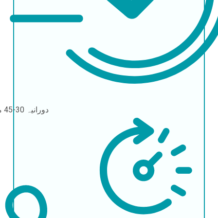
دورانیہ
30-45 منٽ