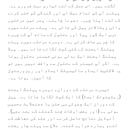
لگتے ہیں۔ اس عمل کے لئے تیاری بہت ضروری ہے۔
پہلے، آپ کو تمام میک اپ اور گندگی کو ختم کرنے
کے لئے اپنا چہرہ دھونا چاہئے۔ پھر تین مرحلوں
والی ویٹالائز پیل کی جاتی ہے۔ پہلے مرحلے میں،
نرس ایک گوز پیڈ اور محلول کے ساتھ آپ کے چہرے
کا چربی صاف کرتی ہے۔ دوسرے مرحلے میں، پہلے
پیلنگ ایجنٹ کے کئی کوٹ لگائے جاتے ہیں۔ پہلا
پیلنگ ایجنٹ ایک بدلی ہوئی جیسنر محلول ہوتا
ہے۔ اگر آپ جیسنر کے محلول سے واقف نہیں ہیں تو
یہ لاکٹیٹ ایسڈ، سالیسیلک ایسڈ، اور ریزورسنول
کا آمیزہ ہوتا ہے۔
تیسرے مرحلے کے دوران، دوسرے پیلنگ ایجنٹ
(ریٹینوئک ایسڈ) کا ایک کوٹ لگایا جاتا ہے۔ پیل
کے دوران ایک چھوٹی سی جلن یا جھنجلاہٹ محسوس
ہوتی ہے (اور بعض اوقات چند گھنٹے کے بعد بھی)۔
آئیڈیل نتائج حاصل کرنے اور جلد کی حفاظت کے
لئے، ہمارے فراہم کنندہ علاج سے پہلے چار ہفتے