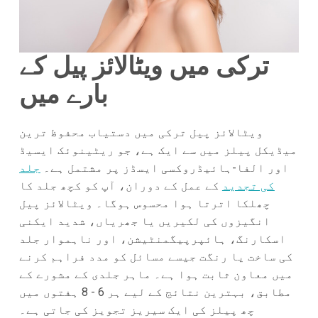
ترکی میں ویٹالائز پیل کے
بارے میں
ویٹالائز پیل ترکی میں دستیاب محفوظ ترین
میڈیکل پیلز میں سے ایک ہے، جو ریٹینوئک ایسیڈ
اور الفا-ہائیڈروکسی ایسڈز پر مشتمل ہے۔
جلد
کی تجدید
کے عمل کے دوران، آپ کو کچھ جلد کا
چھلکا اترتا ہوا محسوس ہوگا۔ ویٹالائز پیل
انگیزوں کی لکیریں یا جھریاں، شدید ایکنی
اسکارنگ، ہائپرپیگمنٹیشن، اور ناہموار جلد
کی ساخت یا رنگت جیسے مسائل کو مدد فراہم کرنے
میں معاون ثابت ہوا ہے۔ ماہر جلدی کے مشورے کے
مطابق، بہترین نتائج کے لیے ہر 6 - 8 ہفتوں میں
چھ پیلز کی ایک سیریز تجویز کی جاتی ہے۔