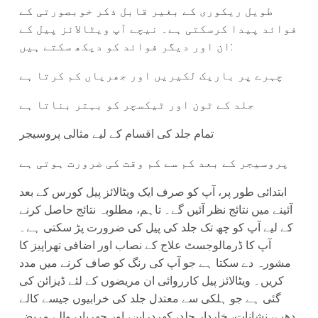
طویل ریکوری کے بغیر قابل ذکر خوبصورتی کے
فوائد پیدا کرسکتی ہے۔ نیچے آپ ویٹالائز پیل کے
ان اور دیگر فوائد کو دیکھ سکتے ہیں:
چہرے پر باریک لکیریں اور جھریاں کم کرتا ہے
جلد کے ٹون اور ٹیکسچر کو بہتر بناتا ہے
تمام جلد کی اقسام کے لیے مثالی پروسیجر
پروسیجر کے بعد کم سے کم وقت کی ضرورت ہوتی ہے
ابتدائی طور پر، آپ کو صرف ایک ویٹالائز پیل کورس کے بعد
آئینے میں نتائج نظر آئیں گے۔ تاہم، مطلوبہ نتائج حاصل کرنے
کے لیے آپ کو چھ تک جلد کی پیل کی ضرورت پڑ سکتی ہے۔
آپ کا ڈرمالوجسٹ علاج کے نصاب اور اضافی تھراپیز کا
مشورہ دے سکتا ہے جو آپ کی رنگ کو صاف کرنے میں مدد
کریں۔ ویٹالائز پیل کارروائی ان مریضوں کے لئے ڈیزائن کی
گئی ہے جو ہلکی سے معتدل جلد کی خرابیوں جیسے کالے
دھبے، نشانات، خاردار جلد، کھردراپن، اور جھریاں والے مریض