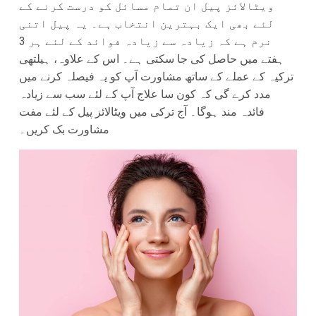
ویٹالائز پیل ان تمام مسائل کو درست کرنے کے
لئے بھی ایک بہترین انتخاب ہے۔ یہ پیل اتنی
نرم ہے کہ زیادہ سے زیادہ فوائد کے لئے ہر 3
ہفتے میں حاصل کی جا سکتی ہے۔ اس کے علاوہ، ہیلتھی
ترکیہ کے عملے کے ساتھ مشاورت آپ کو یہ فیصلہ کرنے میں
مدد کرے گی کہ کون سا علاج آپ کے لئے سب سے زیادہ
فائدہ مند ہوگا۔ آج ترکی میں ویٹالائز پیل کے لئے مفت
مشاورت بک کریں۔