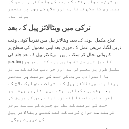
ہر تین سے چار ہفتے کے بعد کی جا سکتی ہے۔ جو کہ
بیماری کا علاج کرنا ہے اور علاج کی وجہ پر منحصر
ہوتا ہے۔
ترکی میں ویٹالائز پیل کے بعد
علاج مکمل ہونے کے بعد، ویٹالائز پیل میں تقریباً کوئی وقت
نہیں لگتا، مریض عمل کے فوری بعد اپنی معمول کی سطح پر
کاروائی بحال کر سکتے ہیں۔ ویٹالائز پیل کے بعد جلد کی
peeling کا عمل تین دن تک جاری رہ سکتا ہے، جو
مکمل طور پر معمولی ہے اور جو بھی علاقے کے سائز
یا انفرادی مریض کی جلد کی نوعیت پر منحصر
ہوتا ہے۔ ویٹالائز پیل کے اثرات محض ایک علاج کے
بعد بخوبی دکھائی دیتے ہیں۔ تاہم، پیشہ ور
افراد اس بات کا اندازہ لیتے ہیں کہ مریض کی
جلد کی نوعیت کے مطابق چہرے کو سب سے مؤثر
طریقے سے جوان کرنے کے لئے کتنی ویٹالائز پیل
کی ضرورت ہوگی۔