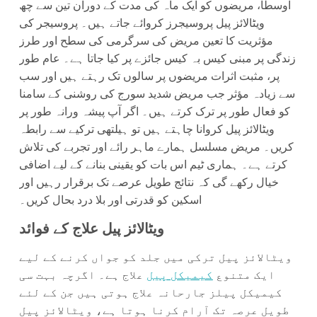
اوسطاً، مریضوں کو ایک ماہ کی مدت کے دوران تین سے چھ
ویٹالائز پیل پروسیجرز کروائے جاتے ہیں۔ پروسیجر کی
مؤثریت کا تعین مریض کی سرگرمی کی سطح اور طرز
زندگی پر مبنی کیس بہ کیس جائزے پر کیا جاتا ہے۔ عام طور
پر، مثبت اثرات مریضوں پر سالوں تک رہتے ہیں اور سب
سے زیادہ مؤثر جب مریض شدید سورج کی روشنی کے سامنا
کو فعال طور پر ترک کرتے ہیں۔ اگر آپ پیشہ ورانہ طور پر
ویٹالائز پیل کروانا چاہتے ہیں تو ہیلتھی ترکیے سے رابطہ
کریں۔ مریض مسلسل ہمارے ماہر رائے اور تجربے کی تلاش
کرتے ہے۔ ہماری ٹیم اس بات کو یقینی بنانے کے لیے اضافی
خیال رکھے گی کہ نتائج طویل عرصے تک برقرار رہیں اور
اسکین کو قدرتی اور بلا درد بحال کریں۔
ویٹالائز پیل علاج کے فوائد
ویٹالائز پیل ترکی میں جلد کو جواں کرنے کے لیے
ایک متنوع
کیمیکل پیل
علاج ہے۔ اگرچہ بہت سی
کیمیکل پیلز جارحانہ علاج ہوتی ہیں جن کے لئے
طویل عرصہ تک آرام کرنا ہوتا ہے، ویٹالائز پیل