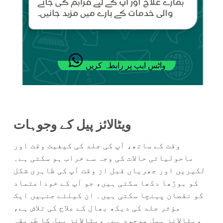
واٹس ایپ پر رابطہ کریں
ویٹالائز پیل کے وجوہات
وقت کے ساتھ، آپ کی جلد کی کیفیت وقت اور
ماحولیاتی حالات کی وجہ سے خراب ہو سکتی ہے۔
لکیریں اور جھریاں قبل از وقت آپ کی ظاہری شکل
کو بوڑھا دکھا سکتی ہیں، جو آپ کے خوداعتماد
کو نقصان پہنچا سکتی ہیں۔ ان کیلئے جنہیں ایک
مؤثر جلد کی دیکھ بھال کے علاج کی تلاش ہے،
ویٹالائز پیل موجود ہے۔ ویٹالائز پیل کا طریقہ