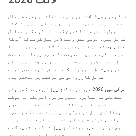
ترکی میں ویٹالائز پیل جیسے تمام طبی دیکھ بھال
کے النوعیات بہت سستی ہیں۔ ترکی میں ویٹالائز
پیل کی قیمت کا تعین کرنے کے لیے کئی عوامل
شامل ہیں۔ ترکی میں ویٹالائز پیل کرنے کا آپ کا
عمل، جب تک آپ ترکی میں ویٹالائز پیل کروانے کا
فیصلہ کرتے ہیں، اس وقت تک جاری رہتا ہے جب تک
آپ مکمل طور پر صحت یاب نہیں ہو جائیں۔ ترکی
میں ویٹالائز پیل کی کارروائی کی مخصوص قیمت
شامل کارروائی کی نوعیت پر منحصر ہے۔
ترکی میں 2026 میں ویٹالائز پیل کی قیمت کسی بڑی
تبدیلی کا مظاہرہ نہیں کرتی۔ امریکہ یا یوکے
جیسے ترقی یافتہ ممالک کے مقابلے میں،
ویٹالائز پیل کی ترکی میں قیمت نسبتاً کم ہیں۔
اس لیے، کوئی حیرت کی بات نہیں کہ دنیا بھر سے
مریض ترکیتا میں ویٹالائز پیل کے لئے تشریف لاتے
ہیں۔ تاہم، قیمت ہی واحد فیصلہ کن عنصر نہیں