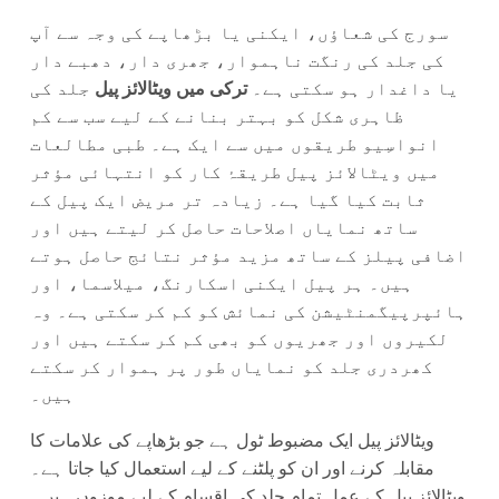
سورج کی شعاؤں، ایکنی یا بڑھاپے کی وجہ سے آپ
کی جلد کی رنگت ناہموار، جھری دار، دھبے دار
یا داغدار ہو سکتی ہے۔
ترکی میں ویٹالائز پیل
جلد کی
ظاہری شکل کو بہتر بنانے کے لیے سب سے کم
انواسِیو طریقوں میں سے ایک ہے۔ طبی مطالعات
میں ویٹالائز پیل طریقۂ کار کو انتہائی مؤثر
ثابت کیا گیا ہے۔ زیادہ تر مریض ایک پیل کے
ساتھ نمایاں اصلاحات حاصل کر لیتے ہیں اور
اضافی پیلز کے ساتھ مزید مؤثر نتائج حاصل ہوتے
ہیں۔ ہر پیل ایکنی اسکارنگ، میلاسما، اور
ہائپرپیگمنٹیشن کی نمائش کو کم کر سکتی ہے۔ وہ
لکیروں اور جھریوں کو بھی کم کر سکتے ہیں اور
کھردری جلد کو نمایاں طور پر ہموار کر سکتے
ہیں۔
ویٹالائز پیل ایک مضبوط ٹول ہے جو بڑھاپے کی علامات کا
مقابلہ کرنے اور ان کو پلٹنے کے لیے استعمال کیا جاتا ہے۔
ویٹالائز پیل کے عمل تمام جلد کی اقسام کے لیے موزوں ہیں۔