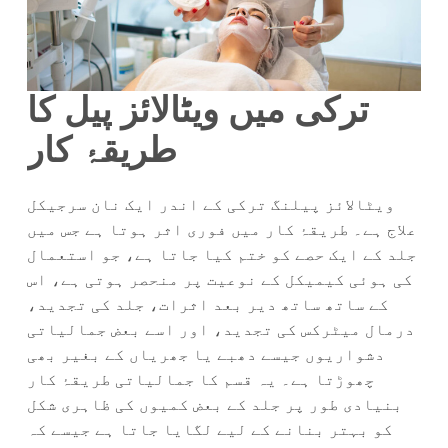
ترکی میں ویٹالائز پیل کا
طریقۂ کار
ویٹالائز پیلنگ ترکی کے اندر ایک نان سرجیکل
علاج ہے۔ طریقۂ کار میں فوری اثر ہوتا ہے جس میں
جلد کے ایک حصے کو ختم کیا جاتا ہے، جو استعمال
کی ہوئی کیمیکل کے نوعیت پر منحصر ہوتی ہے، اس
کے ساتھ ساتھ دیر بعد اثرات، جلد کی تجدید،
درمال میٹرکس کی تجدید، اور اسے بعض جمالیاتی
دشواریوں جیسے دھبے یا جھریاں کے بغیر بھی
چھوڑتا ہے۔ یہ قسم کا جمالیاتی طریقۂ کار
بنیادی طور پر جلد کے بعض کمیوں کی ظاہری شکل
کو بہتر بنانے کے لیے لگایا جاتا ہے جیسے کہ