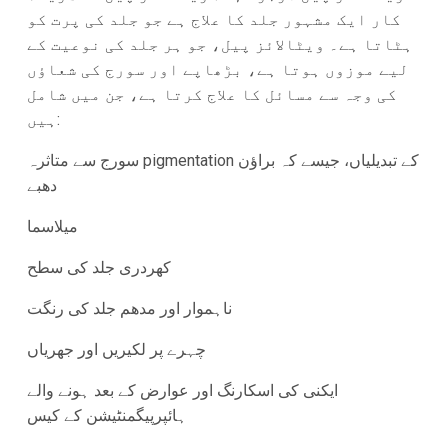
کار ایک مشہور جلد کا علاج ہے جو جلد کی پرت کو
ہٹاتا ہے۔ ویٹالائز پیل، جو ہر جلد کی نوعیت کے
لیے موزوں ہوتا ہے، بڑھاپے اور سورج کی شعاؤں
کی وجہ سے مسائل کا علاج کرتا ہے، جن میں شامل
ہیں:
سورج سے متاثرہ pigmentation کے تبدیلیاں، جیسے کہ براؤن
دھبے
میلاسما
کھردری جلد کی سطح
ناہموار اور مدھم جلد کی رنگت
چہرے پر لکیریں اور جھریاں
ایکنی کی اسکارنگ اور عوارض کے بعد ہونے والے
ہائپرپیگمنٹیشن کے کیس