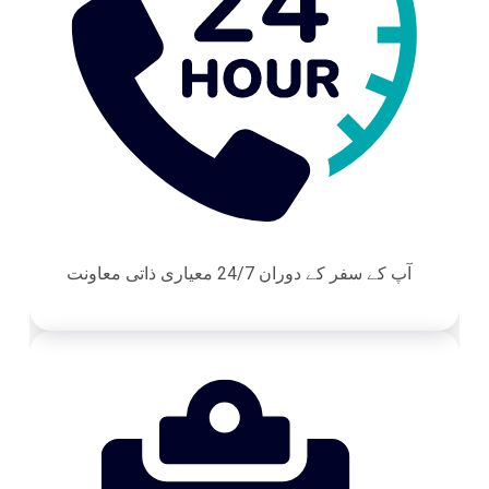
آپ کے سفر کے دوران 24/7 معیاری ذاتی معاونت