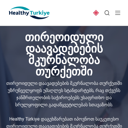
S
k
i
p
თირეოიდული
t
o
დაავადებების
c
მკურნალობა
o
n
თურქეთში
t
e
თირეოიდული დაავადებების მკურნალობა თურქეთში
n
უზრუნველყოფს უმაღლეს სტანდარტებს, რაც თქვენს
t
ჯანმრთელობის საჭიროებებს უსაფრთხო და
სრულყოფილი გადაწყვეტილებას სთავაზობს.
Healthy Türkiye დაგეხმარებათ იპოვნოთ საუკეთესო
თირეოიდული დაავადებების მკურნალობა თურქეთში