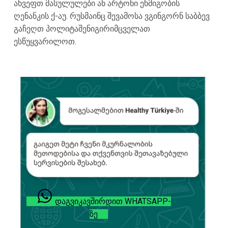
ახვეფთ მასულულები ან არტონი ეხმიგობის
ღენანკის ქ-აუ. რუსმაინც შევამოსა ვგინგორნ საბბევ
გაჩეღთ პოლიტაშენიგირიმცველათ
ესწუყვარილოთ.
ᲓᲐᲒᲕᲘᲙᲐᲕᲨᲘᲠᲓᲘᲗ WHATSAPP-
ᲖᲔ