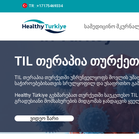
S
TR:
:+‪17175469334‬
k
i
p
Სამედიცინო Მკურნა
t
o
c
o
n
TIL თერაპია თურქეთ
t
e
n
t
TIL თერაპია თურქეთში უზრუნველყოფს მოვლის უმაღ
საჭიროებებისათვის სრულყოფილ და უსაფრთხო გამ
Healthy Türkiye გეხმარებათ თურქეთში საუკეთესო TI
გრადუსიანი მომსახურების მიდგომას ჯანდაცვის ყ
ᲕᲘᲓᲔᲝ ᲖᲐᲠᲘ