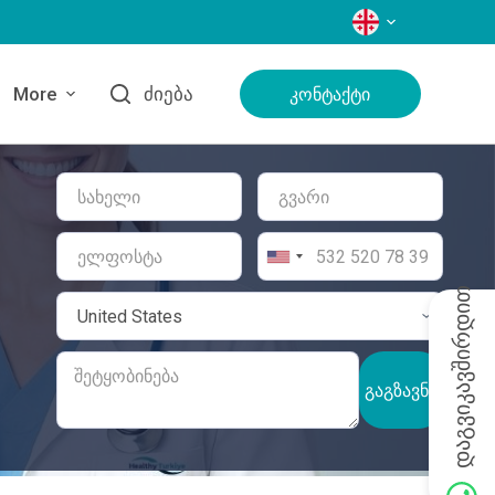
ᲔᲜᲔᲑᲘ
More
Ძიება
Კონტაქტი
დაგვიკავშირდით
ᲒᲐᲒᲖᲐᲕᲜᲐ