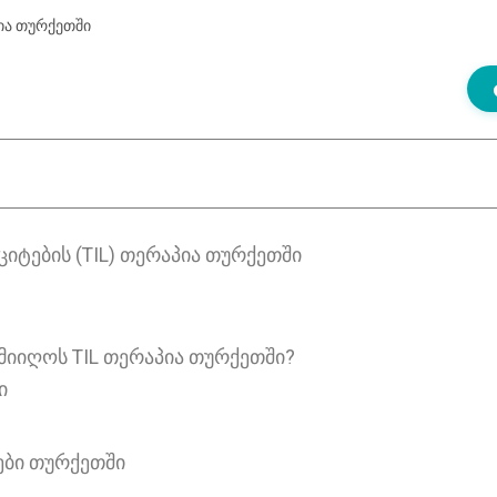
ია თურქეთში
ᲢᲔᲑᲘᲡ (TIL) ᲗᲔᲠᲐᲞᲘᲐ ᲗᲣᲠᲥᲔᲗᲨᲘ
) მიიღოს TIL თერაპია თურქეთში?
ი
ᲔᲑᲘ ᲗᲣᲠᲥᲔᲗᲨᲘ