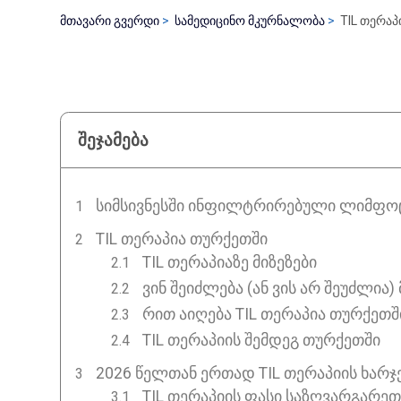
მთავარი გვერდი
სამედიცინო მკურნალობა
TIL თერაპ
შეჯამება
ᲡᲘᲛᲡᲘᲕᲜᲔᲡᲨᲘ ᲘᲜᲤᲘᲚᲢᲠᲘᲠᲔᲑᲣᲚᲘ ᲚᲘᲛᲤᲝᲪᲘ
TIL ᲗᲔᲠᲐᲞᲘᲐ ᲗᲣᲠᲥᲔᲗᲨᲘ
TIL თერაპიაზე მიზეზები
ვინ შეიძლება (ან ვის არ შეუძლია
რით აიღება TIL თერაპია თურქეთშ
TIL თერაპიის შემდეგ თურქეთში
2026 ᲬᲔᲚᲗᲐᲜ ᲔᲠᲗᲐᲓ TIL ᲗᲔᲠᲐᲞᲘᲘᲡ ᲮᲐᲠᲯ
TIL თერაპიის ფასი საზღვარგარეთ