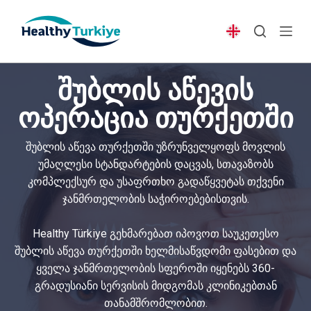
S
k
i
p
შუბლის აწევის
t
o
ოპერაცია თურქეთში
c
o
შუბლის აწევა თურქეთში უზრუნველყოფს მოვლის
n
უმაღლესი სტანდარტების დაცვას, სთავაზობს
t
კომპლექსურ და უსაფრთხო გადაწყვეტას თქვენი
e
ჯანმრთელობის საჭიროებებისთვის.
n
t
Healthy Türkiye გეხმარებათ იპოვოთ საუკეთესო
შუბლის აწევა თურქეთში ხელმისაწვდომი ფასებით და
ყველა ჯანმრთელობის სფეროში იყენებს 360-
გრადუსიანი სერვისის მიდგომას კლინიკებთან
თანამშრომლობით.