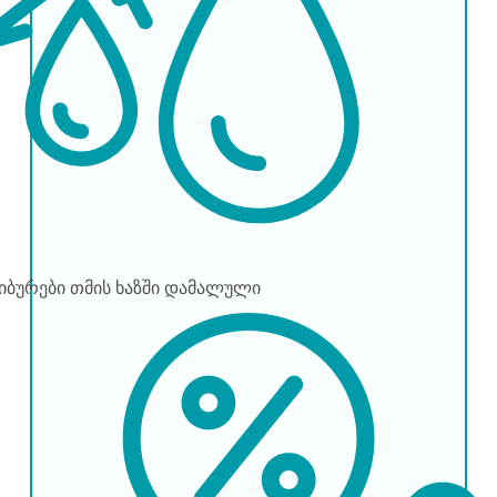
წიბურები
თმის ხაზში დამალული