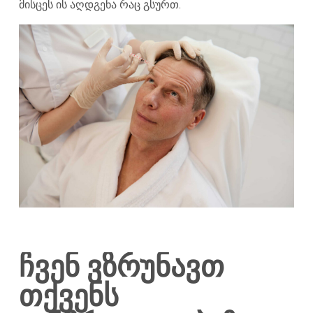
მისცეს ის აღდგენა რაც გსურთ.
ჩვენ ვზრუნავთ
თქვენს