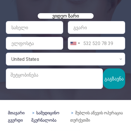
ᲕᲘᲓᲔᲝ ᲖᲐᲠᲘ
ᲒᲐᲒᲖᲐᲕᲜᲐ
მთავარი
სამედიცინო
შუბლის აწევის ოპერაცია
გვერდი
მკურნალობა
თურქეთში