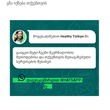
გზა იქნება თქვენთვის.
ᲓᲐᲒᲕᲘᲙᲐᲕᲨᲘᲠᲓᲘᲗ WHATSAPP-
ᲖᲔ