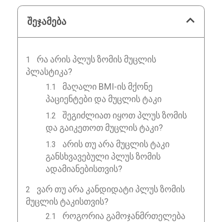
შეჯამება
ᲠᲐ ᲐᲠᲘᲡ ᲞᲚᲣᲡ ᲖᲝᲛᲘᲡ ᲛᲣᲪᲚᲘᲡ
ᲞᲚᲐᲡᲢᲘᲙᲐ?
მაღალი BMI-ის მქონე
პაციენტები და მუცლის ტაკი
შეგიძლიათ იყოთ პლუს ზომის
და გაიკეთოთ მუცლის ტაკი?
არის თუ არა მუცლის ტაკი
განსხვავებული პლუს ზომის
ადამიანებისთვის?
ᲕᲐᲠ ᲗᲣ ᲐᲠᲐ ᲙᲐᲜᲓᲘᲓᲐᲢᲘ ᲞᲚᲣᲡ ᲖᲝᲛᲘᲡ
ᲛᲣᲪᲚᲘᲡ ᲢᲐᲙᲘᲡᲗᲕᲘᲡ?
როგორია გამოჯანმრთელება