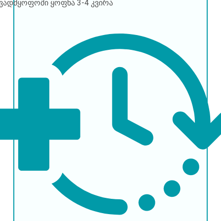
ავადმყოფოში ყოფნა
3-4 კვირა