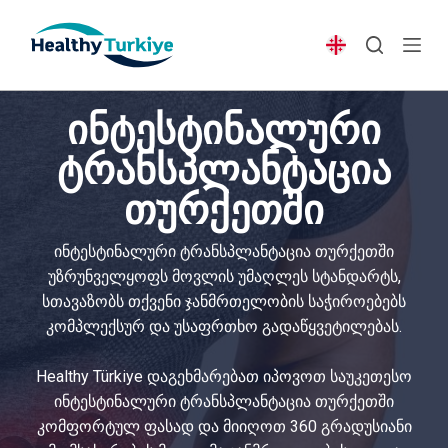
S
k
i
p
ინტესტინალური
t
o
ტრანსპლანტაცია
c
თურქეთში
o
n
t
ინტესტინალური ტრანსპლანტაცია თურქეთში
e
უზრუნველყოფს მოვლის უმაღლეს სტანდარტს,
n
სთავაზობს თქვენი ჯანმრთელობის საჭიროებებს
t
კომპლექსურ და უსაფრთხო გადაწყვეტილებას.
Healthy Türkiye დაგეხმარებათ იპოვოთ საუკეთესო
ინტესტინალური ტრანსპლანტაცია თურქეთში
კომფორტულ ფასად და მიიღოთ 360 გრადუსიანი