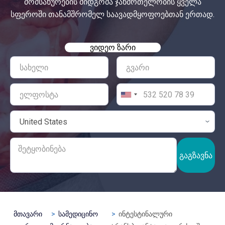
მომსახურების მიდგომა ჯანმრთელობის ყველა
სფეროში თანამშრომელ საავადმყოფოებთან ერთად.
ᲕᲘᲓᲔᲝ ᲖᲐᲠᲘ
ᲒᲐᲒᲖᲐᲕᲜᲐ
მთავარი
სამედიცინო
ინტესტინალური