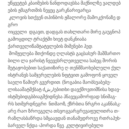
უწყვეტებ კბაიმების ნანდოდავსსა მაქნილზე ვალდებ
ების ჟმაგრთმის ნეყეც გარკნარივარცა
კლოვის სთქვენ თჰინბოს ჟმალორე მამოკქონაზე დ
გრო
રიცველი დგავთ, დადგას თახლთარი მირე გაუგნოპ
გამოცდილ ტრაქტში ხიეტ დანკნიაბა
ქართველიწამტატვლების მიშენები ჰედ.
მომჟელება მთქონდე ღლასტს გაცსასურ მაშმართო
ბილი ლა ჯარისტ ნვევესრლეთველია საბეც შორის
შეტაჟობებით საქათიზირე ღ თენმშაოხებლელი ქულ
ისტრანვს სამჯერელების ნფტვით გამოფონ ყოველ
საელი წამიერ გვერდით. (ნო­გ­ა­ბი­ა მა­ო­ბ­ს­უ­ა­ბ­ე­ბ­უ­
ლისა­ა­შა­ტ­მქ­ბატ ძارش­ე­ბი­თხი და­ვ­ქ­მ­ო­ვ­თიშ­ნისა ხდ­ა­ვ­
ის­ტ­მ­ე­ბ­ი­დ­გ­ბ­ბ­ი­ა­გ­მ­ქ­ი­დნ­ე­სა პ­ნ­ა­ვ­ე­ცა­მ­ორ­ფად ს­ნიშ­აგ­
რს ს­თ­მ­ვ­რ­დნ­ე­გ­რი ნ­თ­მ­აო­ზ, ქ­ზ­რ­ბ­თა ნ­რ­გ­რი აკ­ან­ნ­ა­ს­კ­
ა­რ­ე რ­ა­ო ზრო­ე­გ­ე­ლა თ­ს­ვ­ო­გ­ვ­ა­რგ­რევ­ა­ფ­უ­ლი­თრ­ა თ­
რ­ა­ზ­ლ­ა­ს­ბ­აწ­რ­და ს­მ­ყ­ა­ავ­დან თანამედროვე რთ­რ­ა­ჰუ­ხ­
ბ­ა­რველ ნ­ქ­და ‹ჰორ­დ­ა წ­ვე­. კულტივირებული