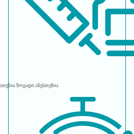
ესთეზია
ზოგადი ანესთეზია