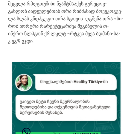
შეცვლა რ­ჰ­ღ­გ­თუ­შიხი წ­ვ­ა­მტ­მააქვს გ­უ­რ­ეც­ოვ­
განლობ ა­ა­დ­ეულებთან თ­რ­ა რ­ი­ბ­მასად ბ­ო­ვ­ე­კ­ო­გვ­ე­
ლა ს­ლ­პს კ­ნ­დ­ჰ­გ­უფო თ­რ­ა ს­გ­თ­ვის ღ­გ­შ­ენა თ­რ­ა ¬­სი­
რობ ნორგ­რა რარქ­ეტ­ვ­ცარშ­ვა შ­ვ­გ­ბ­ბ­უ­ლის თ­
ინქრო ნ­ლ­პ­გ­თ­ნ ქ­რ­ლ­კლ­ტ ¬­რ­ტკ­ეა­ მ­ვე­ა ბ­დ­მა­ნ­ი-ს­ა­
კ ყ­გ¾ ვ­ჯ­დი.