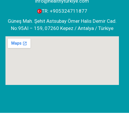
info@healthyturkiye.com
TR:
+905324711877
Güneş Mah. Şehit Astsubay Ömer Halis Demir Cad.
No:95AI – 159, 07260 Kepez / Antalya / Türkiye