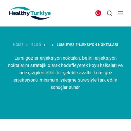
S
k
i
p
t
o
HOME
BLOG
LUMI EYES ENJEKSIYON NOKTALARI
c
o
Lumi gözler enjeksiyon noktaları, belirli enjeksiyon
n
noktalarını stratejik olarak hedefleyerek koyu halkaları ve
t
ince çizgileri etkili bir şekilde azaltır. Lumi göz
e
enjeksiyonu, minimum iyileşme süresiyle fark edilir
n
sonuçlar sunar.
t